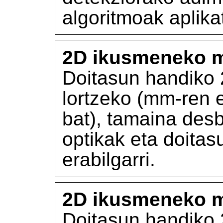
algoritmoak aplika
2D ikusmeneko m
Doitasun handiko 
lortzeko (mm-ren 
bat), tamaina desb
optikak eta doita
erabilgarri.
2D ikusmeneko m
Doitasun handiko 