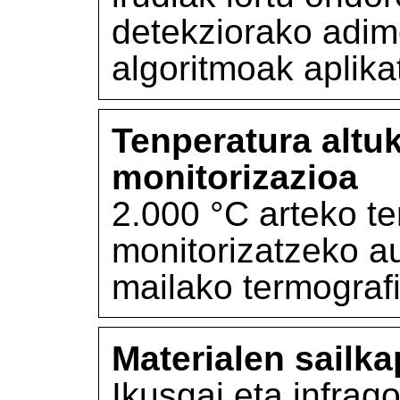
detekziorako adime
algoritmoak aplika
Tenperatura altu
monitorizazioa
2.000 °C arteko t
monitorizatzeko a
mailako termograf
Materialen sailk
Ikusgai eta infrag