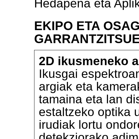
Hedapena eta Apli
EKIPO ETA OSAG
GARRANTZITSU
2D ikusmeneko a
Ikusgai espektroan
argiak eta kamerak
tamaina eta lan di
estaltzeko optika 
irudiak lortu ondo
detekziorako adime