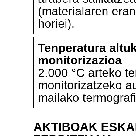
(materialaren eran
horiei).
Tenperatura altu
monitorizazioa
2.000 °C arteko t
monitorizatzeko a
mailako termograf
AKTIBOAK ESKA