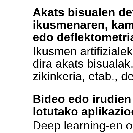
Akats bisualen de
ikusmenaren, kam
edo deflektometri
Ikusmen artifiziale
dira akats bisualak
zikinkeria, etab., d
Bideo edo irudien
lotutako aplikazi
Deep learning-en oi