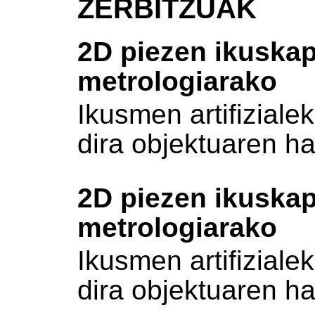
ZERBITZUAK
2D piezen ikuska
metrologiarako
Ikusmen artifiziale
dira objektuaren ha
2D piezen ikuska
metrologiarako
Ikusmen artifiziale
dira objektuaren ha