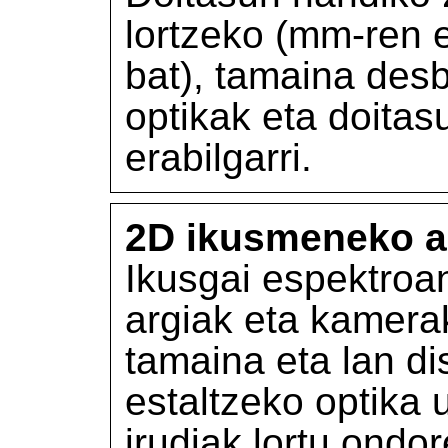
lortzeko (mm-ren 
bat), tamaina desb
optikak eta doita
erabilgarri.
2D ikusmeneko a
Ikusgai espektroan
argiak eta kamerak
tamaina eta lan di
estaltzeko optika 
irudiak lortu ondo