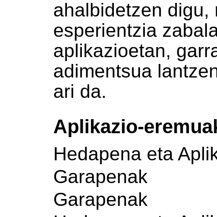
ahalbidetzen digu, 
esperientzia zabala
aplikazioetan, gar
adimentsua lantzen
ari da.
Aplikazio-eremua
Hedapena eta Apli
Garapenak
Garapenak