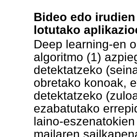
Bideo edo irudien
lotutako aplikazi
Deep learning-en oi
algoritmo (1) azpie
detektatzeko (sein
obretako konoak, et
detektatzeko (zuloa
ezabatutako errepid
laino-eszenatokien
mailaren sailkapena