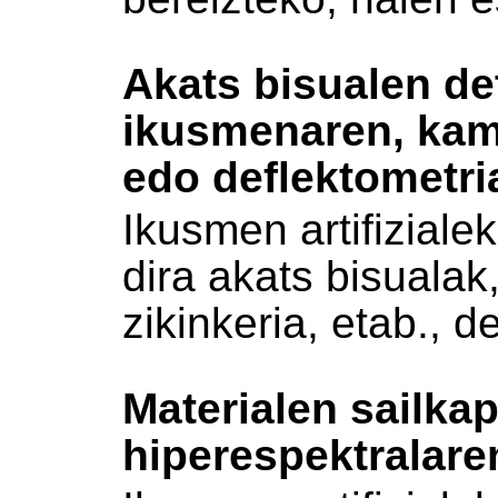
Akats bisualen de
ikusmenaren, kam
edo deflektometri
Ikusmen artifiziale
dira akats bisualak
zikinkeria, etab., d
Materialen sailka
hiperespektralare