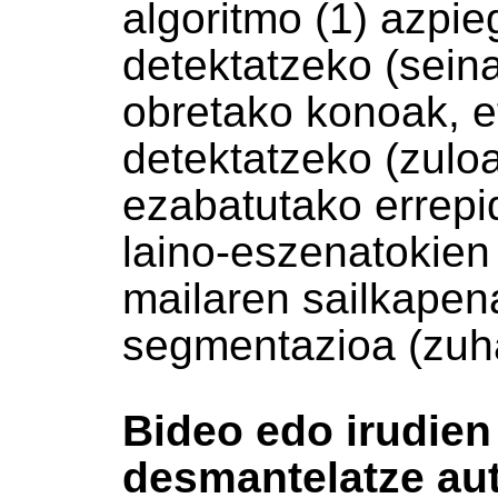
algoritmo (1) azpie
detektatzeko (sein
obretako konoak, et
detektatzeko (zuloa
ezabatutako errepid
laino-eszenatokien
mailaren sailkapena
segmentazioa (zuhai
Bideo edo irudien 
desmantelatze au