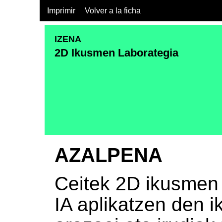
Imprimir
Volver a la ficha
IZENA
2D Ikusmen Laborategia
AZALPENA
Ceitek 2D ikusmen 
IA aplikatzen den i