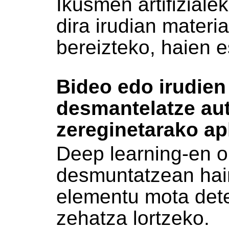
Ikusmen artifiziale
dira irudian materi
bereizteko, haien 
Bideo edo irudien 
desmantelatze au
zereginetarako apl
Deep learning-en oi
desmuntatzean hain
elementu mota det
zehatza lortzeko.