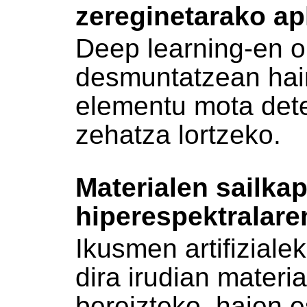
zereginetarako apl
Deep learning-en oi
desmuntatzean hain
elementu mota det
zehatza lortzeko.
Materialen sailka
hiperespektralare
Ikusmen artifiziale
dira irudian materi
bereizteko, haien 