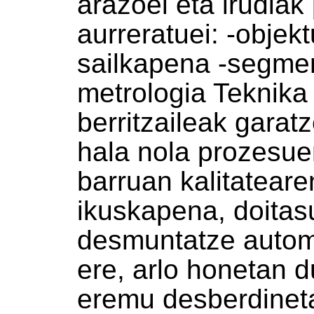
arazoei eta irudiak
aurreratuei: -objek
sailkapena -segmen
metrologia Teknika
berritzaileak garat
hala nola prozesue
barruan kalitateare
ikuskapena, doitas
desmuntatze automa
ere, arlo honetan 
eremu desberdineta