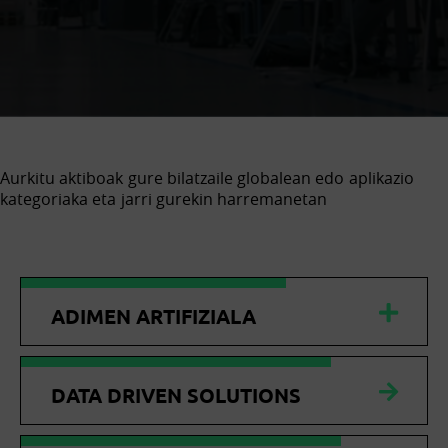
Aurkitu aktiboak gure bilatzaile globalean edo aplikazio
kategoriaka eta jarri gurekin harremanetan
ADIMEN ARTIFIZIALA
DATA DRIVEN SOLUTIONS