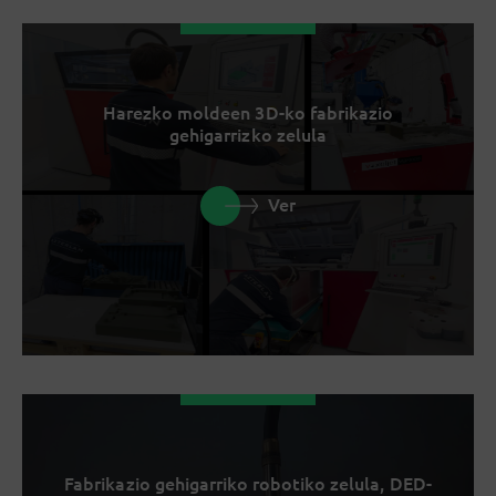
Harezko moldeen 3D-ko fabrikazio
gehigarrizko zelula
Ver
Fabrikazio gehigarriko robotiko zelula, DED-