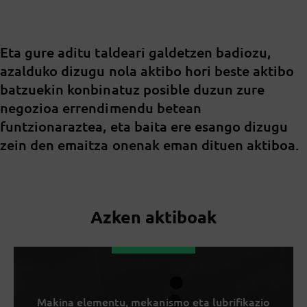
Eta gure aditu taldeari galdetzen badiozu,
azalduko dizugu nola aktibo hori beste aktibo
batzuekin konbinatuz posible duzun zure
negozioa errendimendu betean
funtzionaraztea, eta baita ere esango dizugu
zein den emaitza onenak eman dituen aktiboa.
Azken aktiboak
Makina elementu, mekanismo eta lubrifikazio