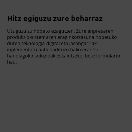
Hitz egiguzu zure beharraz
Utziguzu zu hobeto ezagutzen. Zure enpresaren
produkzio-sistemaren eraginkortasuna hobetuko
duten teknologia digital eta jasangarriak
inplementatu nahi badituzu balio erantsi
handiagoko soluzioak eskaintzeko, bete formulario
hau.