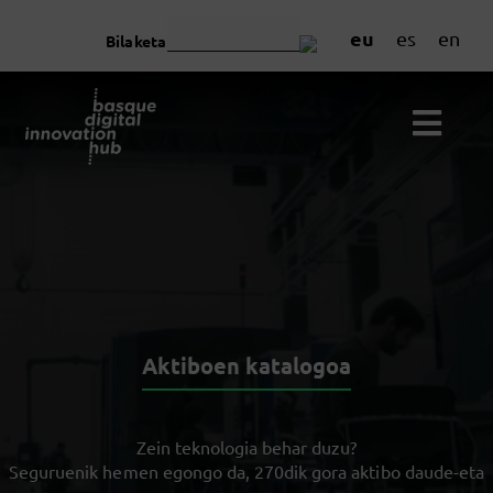
eu
es
en
Bilaketa
Aktiboen katalogoa
Zein teknologia behar duzu?
Seguruenik hemen egongo da, 270dik gora aktibo daude-eta