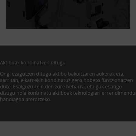
Aktiboak konbinatzen ditugu
Ongi ezagutzen ditugu aktibo bakoitzaren aukerak eta,
sarritan, elkarrekin konbinatuz gero hobeto funtzionatzen
dute. Esaiguzu zein den zure beharra, eta guk esango
dizugu nola konbinatu aktiboak teknologiari errendimendu
handiagoa ateratzeko.