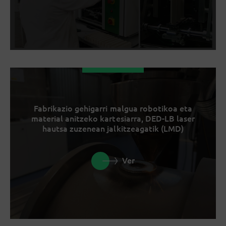
Fabrikazio gehigarri malgua robotikoa eta
material anitzeko kartesiarra, DED-LB laser
hautsa zuzenean jalkitzeagatik (LMD)
Ver