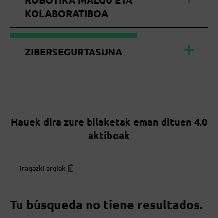
ROBOTIKA MALGU ETA
KOLABORATIBOA
ZIBERSEGURTASUNA
Hauek dira zure bilaketak eman dituen 4.0
aktiboak
Iragazki argiak
Tu búsqueda no tiene resultados.