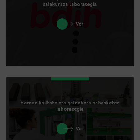
saiakuntza laborategia
Ver
Hareen kalitate eta galdaketa nahasketen
laborategia
Ver