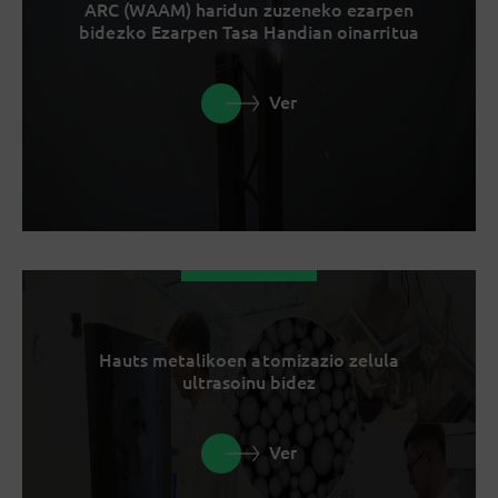
ARC (WAAM) haridun zuzeneko ezarpen
bidezko Ezarpen Tasa Handian oinarritua
Ver
Hauts metalikoen atomizazio zelula
ultrasoinu bidez
Ver