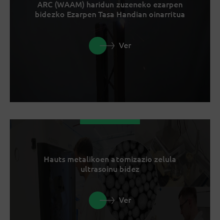
ARC (WAAM) haridun zuzeneko ezarpen
bidezko Ezarpen Tasa Handian oinarritua
Ver
Hauts metalikoen atomizazio zelula
ultrasoinu bidez
Ver