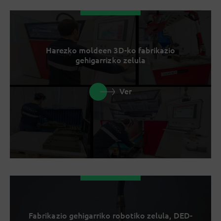
Harezko moldeen 3D-ko fabrikazio
gehigarrizko zelula
Ver
Fabrikazio gehigarriko robotiko zelula, DED-