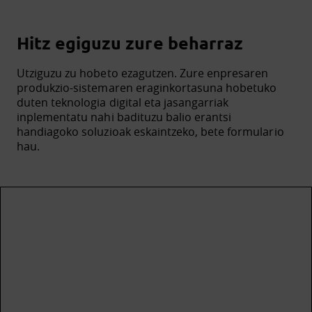
Hitz egiguzu zure beharraz
Utziguzu zu hobeto ezagutzen. Zure enpresaren
produkzio-sistemaren eraginkortasuna hobetuko
duten teknologia digital eta jasangarriak
inplementatu nahi badituzu balio erantsi
handiagoko soluzioak eskaintzeko, bete formulario
hau.