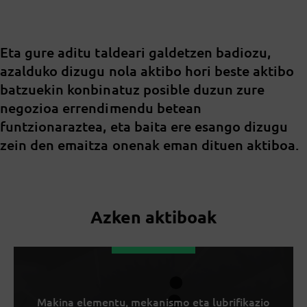
Eta gure aditu taldeari galdetzen badiozu,
azalduko dizugu nola aktibo hori beste aktibo
batzuekin konbinatuz posible duzun zure
negozioa errendimendu betean
funtzionaraztea, eta baita ere esango dizugu
zein den emaitza onenak eman dituen aktiboa.
Azken aktiboak
Makina elementu, mekanismo eta lubrifikazio