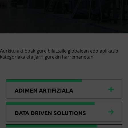
Aurkitu aktiboak gure bilatzaile globalean edo aplikazio
kategoriaka eta jarri gurekin harremanetan
ADIMEN ARTIFIZIALA
DATA DRIVEN SOLUTIONS