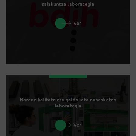
saiakuntza laborategia
Ver
Hareen kalitate eta galdaketa nahasketen
laborategia
Ver