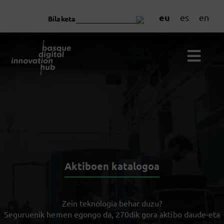
eu
es
en
Bilaketa
Aktiboen katalogoa
Zein teknologia behar duzu?
Seguruenik hemen egongo da, 270dik gora aktibo daude-eta