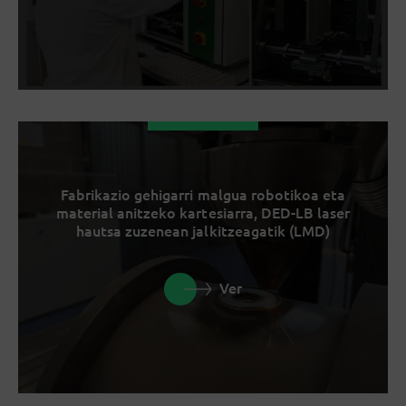
Fabrikazio gehigarri malgua robotikoa eta
material anitzeko kartesiarra, DED-LB laser
hautsa zuzenean jalkitzeagatik (LMD)
Ver