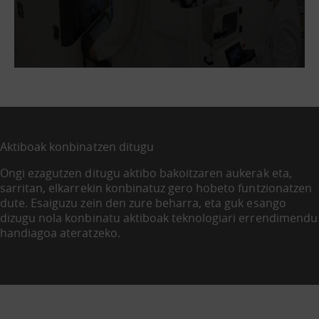
Aktiboak konbinatzen ditugu
Ongi ezagutzen ditugu aktibo bakoitzaren aukerak eta,
sarritan, elkarrekin konbinatuz gero hobeto funtzionatzen
dute. Esaiguzu zein den zure beharra, eta guk esango
dizugu nola konbinatu aktiboak teknologiari errendimendu
handiagoa ateratzeko.