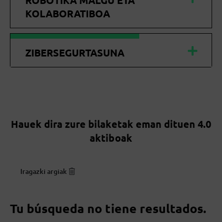
ROBOTIKA MALGU ETA
KOLABORATIBOA
ZIBERSEGURTASUNA
Hauek dira zure bilaketak eman dituen 4.0
aktiboak
Iragazki argiak
Tu búsqueda no tiene resultados.