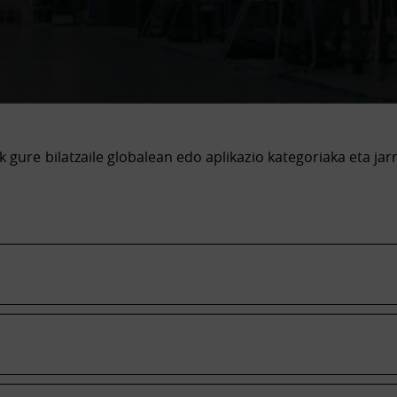
k gure bilatzaile globalean edo aplikazio kategoriaka eta jar