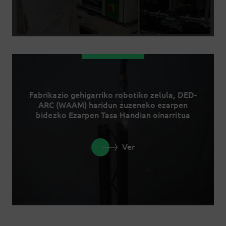
Fabrikazio gehigarriko robotiko zelula, DED-
ARC (WAAM) haridun zuzeneko ezarpen
bidezko Ezarpen Tasa Handian oinarritua
Ver