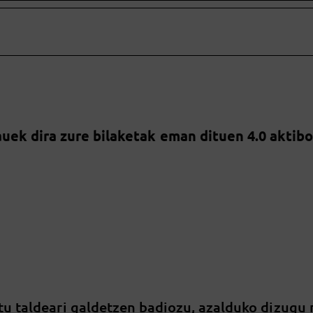
uek dira zure bilaketak eman dituen 4.0 aktib
tu taldeari galdetzen badiozu, azalduko dizugu 