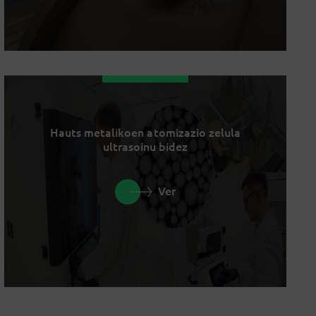
Hauts metalikoen atomizazio zelula
ultrasoinu bidez
Ver