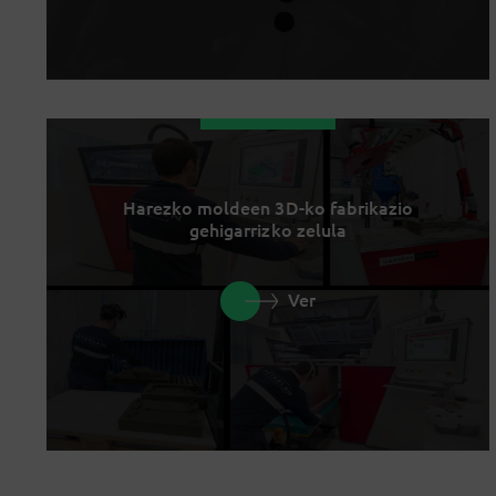
Harezko moldeen 3D-ko fabrikazio
gehigarrizko zelula
Ver