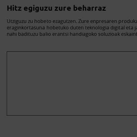
Hitz egiguzu zure beharraz
Utziguzu zu hobeto ezagutzen. Zure enpresaren produk
eraginkortasuna hobetuko duten teknologia digital eta 
nahi badituzu balio erantsi handiagoko soluzioak eskain