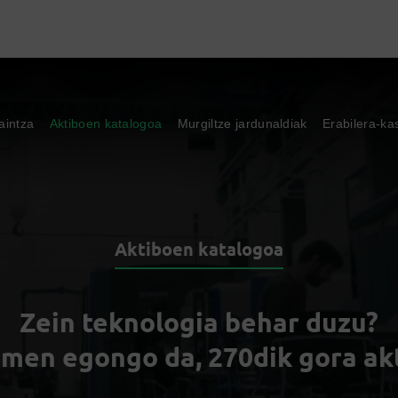
aintza
Aktiboen katalogoa
Murgiltze jardunaldiak
Erabilera-ka
Aktiboen katalogoa
Zein teknologia behar duzu?
men egongo da, 270dik gora ak