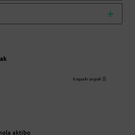
oak
Iragazki argiak
nola aktibo