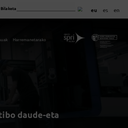
Bilaketa
eu
es
en
suak
Harremanetarako
tibo daude-eta