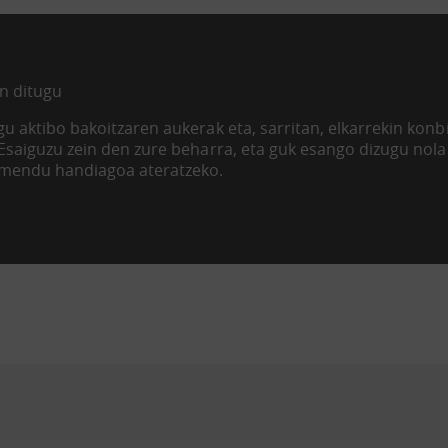
n ditugu
u aktibo bakoitzaren aukerak eta, sarritan, elkarrekin kon
 Esaiguzu zein den zure beharra, eta guk esango dizugu nol
imendu handiagoa ateratzeko.