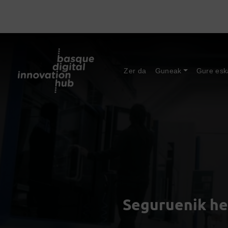
Zer da
Guneak
Gure esk
Seguruenik he