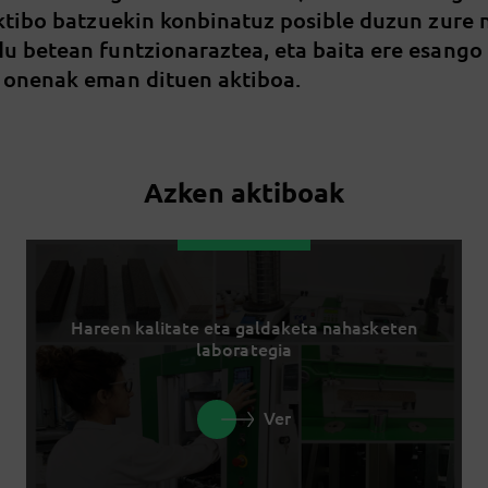
aktibo batzuekin konbinatuz posible duzun zure
u betean funtzionaraztea, eta baita ere esango
 onenak eman dituen aktiboa.
Azken aktiboak
Hareen kalitate eta galdaketa nahasketen
laborategia
Ver