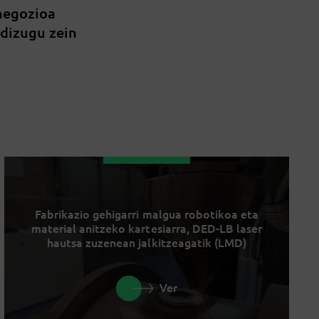
 negozioa
 dizugu zein
Fabrikazio gehigarri malgua robotikoa eta
material anitzeko kartesiarra, DED-LB laser
hautsa zuzenean jalkitzeagatik (LMD)
Ver