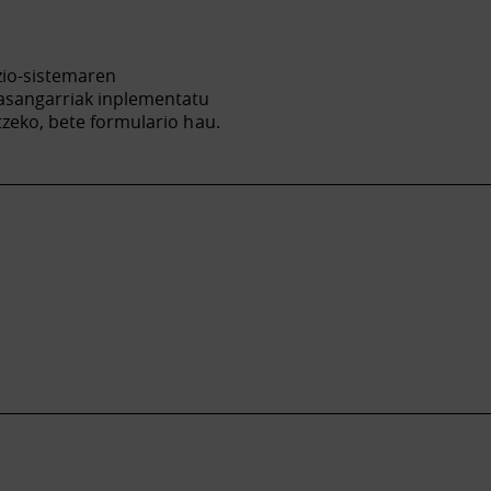
zio-sistemaren
jasangarriak inplementatu
tzeko, bete formulario hau.