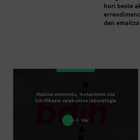
hori beste 
errendimend
den emaitza
Makina elementu, mekanismo eta
lubrifikazio saiakuntza laborategia
Ver