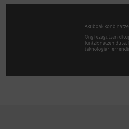
Aktiboak konbinatze
Ongi ezagutzen ditug
funtzionatzen dute.
teknologiari errend