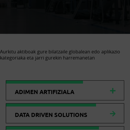
Aurkitu aktiboak gure bilatzaile globalean edo aplikazio
kategoriaka eta jarri gurekin harremanetan
ADIMEN ARTIFIZIALA
DATA DRIVEN SOLUTIONS