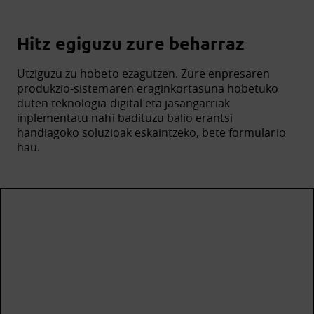
Hitz egiguzu zure beharraz
Utziguzu zu hobeto ezagutzen. Zure enpresaren
produkzio-sistemaren eraginkortasuna hobetuko
duten teknologia digital eta jasangarriak
inplementatu nahi badituzu balio erantsi
handiagoko soluzioak eskaintzeko, bete formulario
hau.