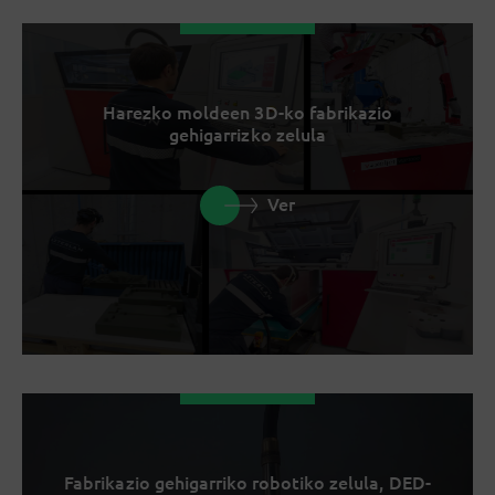
Harezko moldeen 3D-ko fabrikazio
gehigarrizko zelula
Ver
Fabrikazio gehigarriko robotiko zelula, DED-