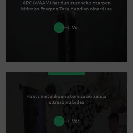
ARC (WAAM) haridun zuzeneko ezarpen
bidezko Ezarpen Tasa Handian oinarritua
Ver
Hauts metalikoen atomizazio zelula
ultrasoinu bidez
Ver