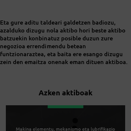
Eta gure aditu taldeari galdetzen badiozu,
azalduko dizugu nola aktibo hori beste aktibo
batzuekin konbinatuz posible duzun zure
negozioa errendimendu betean
funtzionaraztea, eta baita ere esango dizugu
zein den emaitza onenak eman dituen aktiboa.
Azken aktiboak
Makina elementu, mekanismo eta lubrifikazio