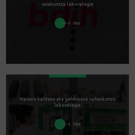
saiakuntza laborategia
Ver
Hareen kalitate eta galdaketa nahasketen
laborategia
Ver