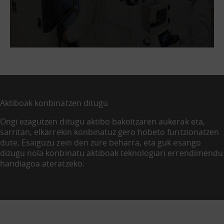
Aktiboak konbinatzen ditugu
Ongi ezagutzen ditugu aktibo bakoitzaren aukerak eta,
sarritan, elkarrekin konbinatuz gero hobeto funtzionatzen
dute. Esaiguzu zein den zure beharra, eta guk esango
dizugu nola konbinatu aktiboak teknologiari errendimendu
handiagoa ateratzeko.