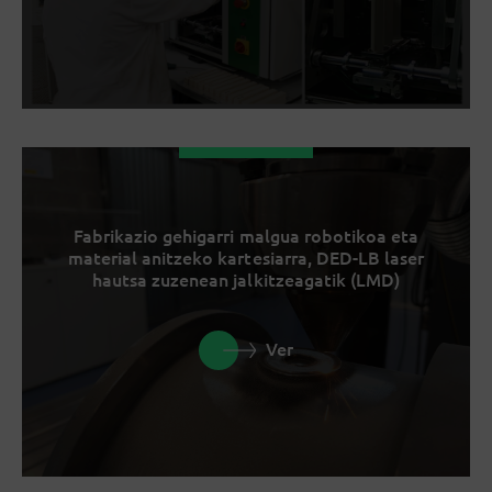
Fabrikazio gehigarri malgua robotikoa eta
material anitzeko kartesiarra, DED-LB laser
hautsa zuzenean jalkitzeagatik (LMD)
Ver