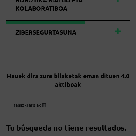
ROBOTIKA MALGU ETA
KOLABORATIBOA
ZIBERSEGURTASUNA
Hauek dira zure bilaketak eman dituen 4.0
aktiboak
Iragazki argiak
Tu búsqueda no tiene resultados.