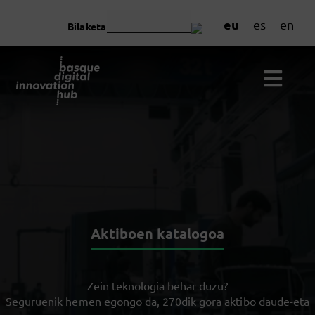
eu
es
en
Bilaketa
Aktiboen katalogoa
Zein teknologia behar duzu?
Seguruenik hemen egongo da, 270dik gora aktibo daude-eta