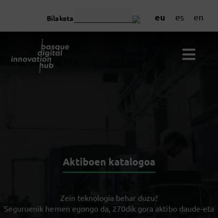
eu
es
en
Bilaketa
Aktiboen katalogoa
Zein teknologia behar duzu?
Seguruenik hemen egongo da, 270dik gora aktibo daude-eta