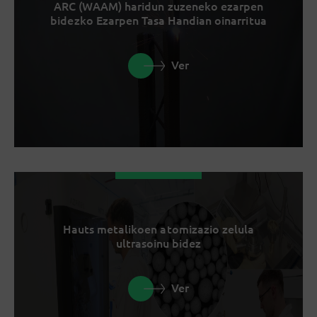
ARC (WAAM) haridun zuzeneko ezarpen
bidezko Ezarpen Tasa Handian oinarritua
Ver
Hauts metalikoen atomizazio zelula
ultrasoinu bidez
Ver