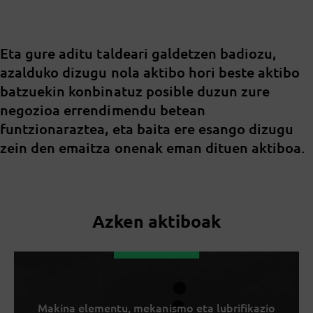
Eta gure aditu taldeari galdetzen badiozu,
azalduko dizugu nola aktibo hori beste aktibo
batzuekin konbinatuz posible duzun zure
negozioa errendimendu betean
funtzionaraztea, eta baita ere esango dizugu
zein den emaitza onenak eman dituen aktiboa.
Azken aktiboak
Makina elementu, mekanismo eta lubrifikazio