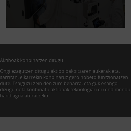
Aktiboak konbinatzen ditugu
Ongi ezagutzen ditugu aktibo bakoitzaren aukerak eta,
sarritan, elkarrekin konbinatuz gero hobeto funtzionatzen
dute. Esaiguzu zein den zure beharra, eta guk esango
dizugu nola konbinatu aktiboak teknologiari errendimendu
handiagoa ateratzeko.