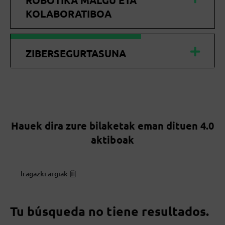
ROBOTIKA MALGU ETA
KOLABORATIBOA
ZIBERSEGURTASUNA
Hauek dira zure bilaketak eman dituen 4.0
aktiboak
Iragazki argiak
Tu búsqueda no tiene resultados.