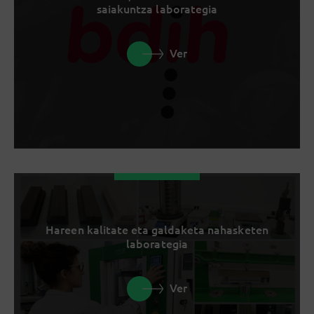
saiakuntza laborategia
Ver
Hareen kalitate eta galdaketa nahasketen
laborategia
Ver