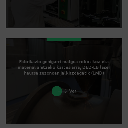
Fabrikazio gehigarri malgua robotikoa eta
material anitzeko kartesiarra, DED-LB laser
hautsa zuzenean jalkitzeagatik (LMD)
Ver