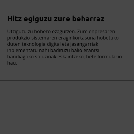
Hitz egiguzu zure beharraz
Utziguzu zu hobeto ezagutzen. Zure enpresaren
produkzio-sistemaren eraginkortasuna hobetuko
duten teknologia digital eta jasangarriak
inplementatu nahi badituzu balio erantsi
handiagoko soluzioak eskaintzeko, bete formulario
hau.