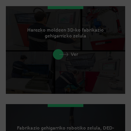
Harezko moldeen 3D-ko fabrikazio
gehigarrizko zelula
Ver
Fabrikazio gehigarriko robotiko zelula, DED-