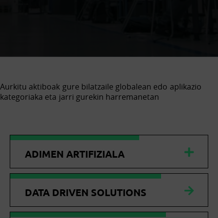
Aurkitu aktiboak gure bilatzaile globalean edo aplikazio
kategoriaka eta jarri gurekin harremanetan
ADIMEN ARTIFIZIALA
DATA DRIVEN SOLUTIONS