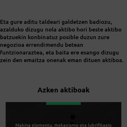
Eta gure aditu taldeari galdetzen badiozu,
azalduko dizugu nola aktibo hori beste aktibo
batzuekin konbinatuz posible duzun zure
negozioa errendimendu betean
funtzionaraztea, eta baita ere esango dizugu
zein den emaitza onenak eman dituen aktiboa.
Azken aktiboak
Makina elementu, mekanismo eta lubrifikazio