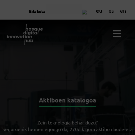
eu
es
en
Bilaketa
Aktiboen katalogoa
Zein teknologia behar duzu?
Seguruenik hemen egongo da, 270dik gora aktibo daude-eta