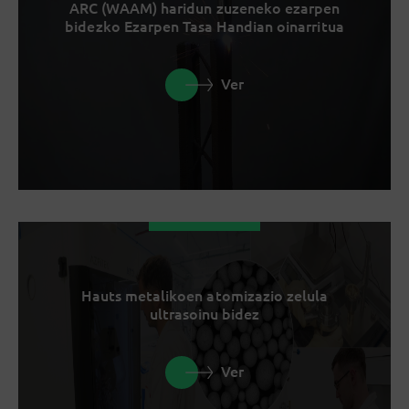
ARC (WAAM) haridun zuzeneko ezarpen
bidezko Ezarpen Tasa Handian oinarritua
Ver
Hauts metalikoen atomizazio zelula
ultrasoinu bidez
Ver