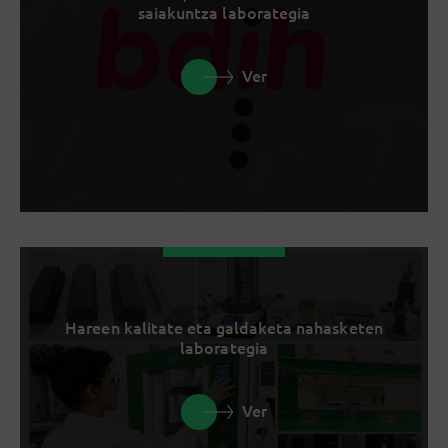
saiakuntza laborategia
Ver
Hareen kalitate eta galdaketa nahasketen
laborategia
Ver