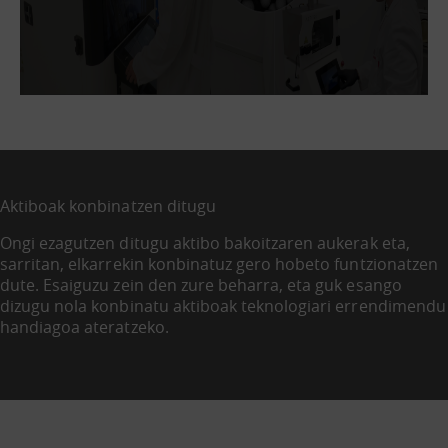
Aktiboak konbinatzen ditugu
Ongi ezagutzen ditugu aktibo bakoitzaren aukerak eta,
sarritan, elkarrekin konbinatuz gero hobeto funtzionatzen
dute. Esaiguzu zein den zure beharra, eta guk esango
dizugu nola konbinatu aktiboak teknologiari errendimendu
handiagoa ateratzeko.