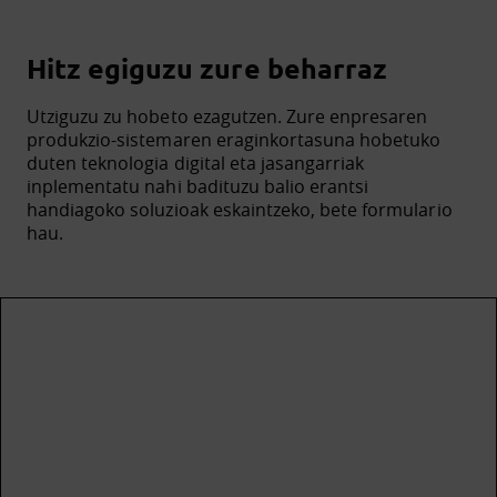
Hitz egiguzu zure beharraz
Utziguzu zu hobeto ezagutzen. Zure enpresaren
produkzio-sistemaren eraginkortasuna hobetuko
duten teknologia digital eta jasangarriak
inplementatu nahi badituzu balio erantsi
handiagoko soluzioak eskaintzeko, bete formulario
hau.