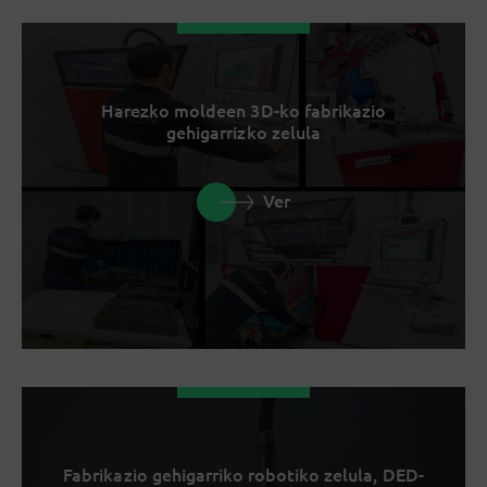
Harezko moldeen 3D-ko fabrikazio
gehigarrizko zelula
Ver
Fabrikazio gehigarriko robotiko zelula, DED-