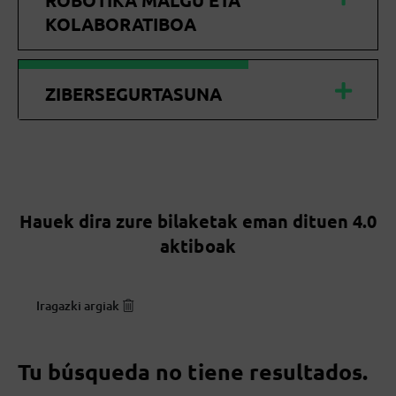
ROBOTIKA MALGU ETA
KOLABORATIBOA
ZIBERSEGURTASUNA
Hauek dira zure bilaketak eman dituen 4.0
aktiboak
Iragazki argiak
Tu búsqueda no tiene resultados.