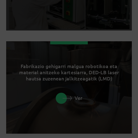
Fabrikazio gehigarri malgua robotikoa eta
material anitzeko kartesiarra, DED-LB laser
hautsa zuzenean jalkitzeagatik (LMD)
Ver