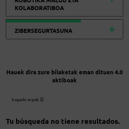
ROBOTIKA MALGU ETA
KOLABORATIBOA
ZIBERSEGURTASUNA
Hauek dira zure bilaketak eman dituen 4.0
aktiboak
Iragazki argiak
Tu búsqueda no tiene resultados.