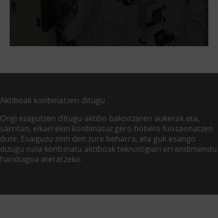
Aktiboak konbinatzen ditugu
Ongi ezagutzen ditugu aktibo bakoitzaren aukerak eta,
sarritan, elkarrekin konbinatuz gero hobeto funtzionatzen
dute. Esaiguzu zein den zure beharra, eta guk esango
dizugu nola konbinatu aktiboak teknologiari errendimendu
handiagoa ateratzeko.