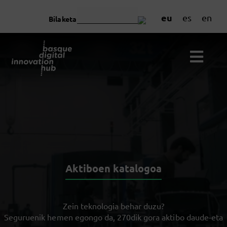
eu
es
en
Bilaketa
Aktiboen katalogoa
Zein teknologia behar duzu?
Seguruenik hemen egongo da, 270dik gora aktibo daude-eta