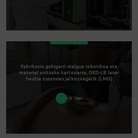
Fabrikazio gehigarri malgua robotikoa eta
material anitzeko kartesiarra, DED-LB laser
hautsa zuzenean jalkitzeagatik (LMD)
Ver