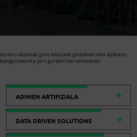
Aurkitu aktiboak gure bilatzaile globalean edo aplikazio
kategoriaka eta jarri gurekin harremanetan
ADIMEN ARTIFIZIALA
DATA DRIVEN SOLUTIONS