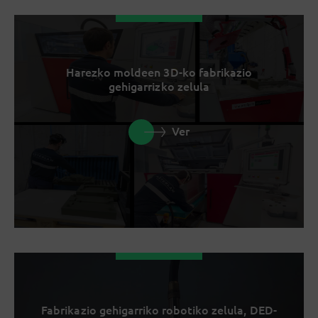
Harezko moldeen 3D-ko fabrikazio
gehigarrizko zelula
Ver
Fabrikazio gehigarriko robotiko zelula, DED-