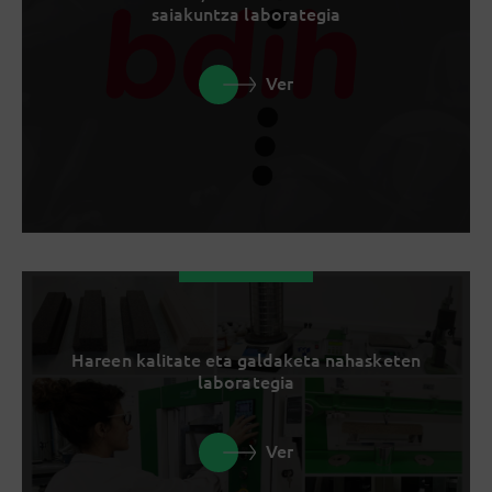
saiakuntza laborategia
Ver
Hareen kalitate eta galdaketa nahasketen
laborategia
Ver