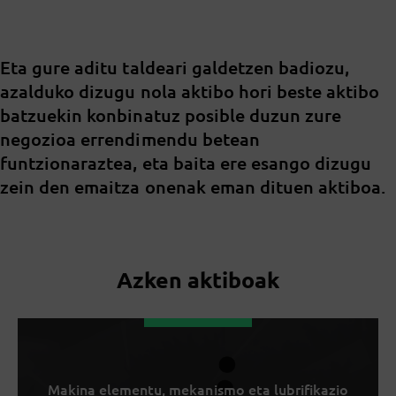
Eta gure aditu taldeari galdetzen badiozu,
azalduko dizugu nola aktibo hori beste aktibo
batzuekin konbinatuz posible duzun zure
negozioa errendimendu betean
funtzionaraztea, eta baita ere esango dizugu
zein den emaitza onenak eman dituen aktiboa.
Azken aktiboak
Makina elementu, mekanismo eta lubrifikazio