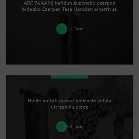
ARC (WAAM) haridun zuzeneko ezarpen
bidezko Ezarpen Tasa Handian oinarritua
Ver
Hauts metalikoen atomizazio zelula
ultrasoinu bidez
Ver