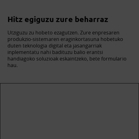
Hitz egiguzu zure beharraz
Utziguzu zu hobeto ezagutzen. Zure enpresaren
produkzio-sistemaren eraginkortasuna hobetuko
duten teknologia digital eta jasangarriak
inplementatu nahi badituzu balio erantsi
handiagoko soluzioak eskaintzeko, bete formulario
hau.