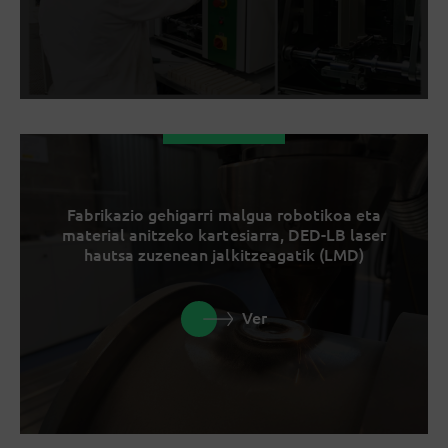
Fabrikazio gehigarri malgua robotikoa eta
material anitzeko kartesiarra, DED-LB laser
hautsa zuzenean jalkitzeagatik (LMD)
Ver