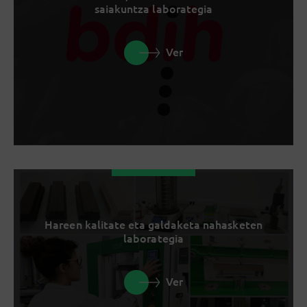
saiakuntza laborategia
Ver
Hareen kalitate eta galdaketa nahasketen
laborategia
Ver