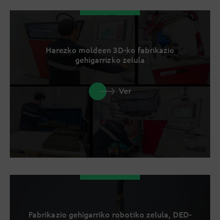
Harezko moldeen 3D-ko fabrikazio
gehigarrizko zelula
Ver
Fabrikazio gehigarriko robotiko zelula, DED-