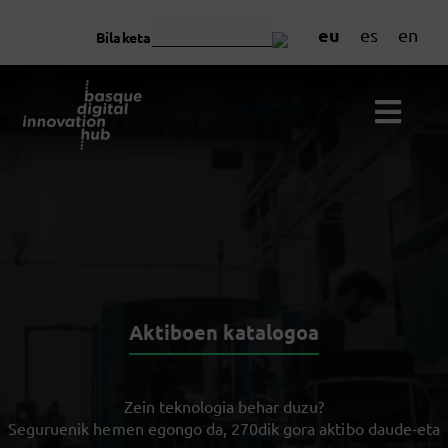
eu
es
en
Bilaketa
Aktiboen katalogoa
Zein teknologia behar duzu?
Seguruenik hemen egongo da, 270dik gora aktibo daude-eta