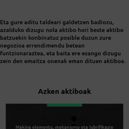
Eta gure aditu taldeari galdetzen badiozu,
azalduko dizugu nola aktibo hori beste aktibo
batzuekin konbinatuz posible duzun zure
negozioa errendimendu betean
funtzionaraztea, eta baita ere esango dizugu
zein den emaitza onenak eman dituen aktiboa.
Azken aktiboak
Makina elementu, mekanismo eta lubrifikazio