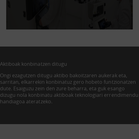
Aktiboak konbinatzen ditugu
Ongi ezagutzen ditugu aktibo bakoitzaren aukerak eta,
sarritan, elkarrekin konbinatuz gero hobeto funtzionatzen
dute. Esaiguzu zein den zure beharra, eta guk esango
dizugu nola konbinatu aktiboak teknologiari errendimendu
handiagoa ateratzeko.