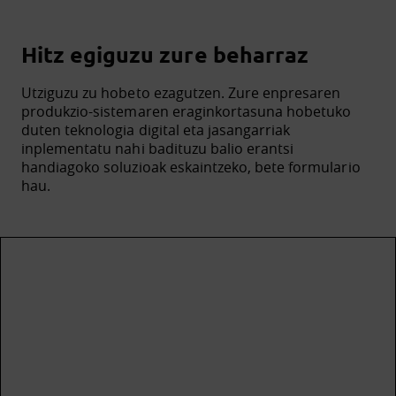
Hitz egiguzu zure beharraz
Utziguzu zu hobeto ezagutzen. Zure enpresaren
produkzio-sistemaren eraginkortasuna hobetuko
duten teknologia digital eta jasangarriak
inplementatu nahi badituzu balio erantsi
handiagoko soluzioak eskaintzeko, bete formulario
hau.