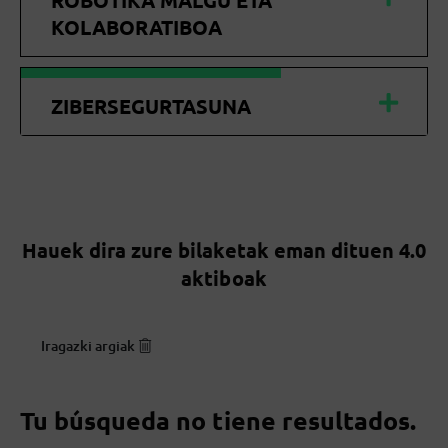
ROBOTIKA MALGU ETA
KOLABORATIBOA
ZIBERSEGURTASUNA
Hauek dira zure bilaketak eman dituen 4.0
aktiboak
Iragazki argiak
Tu búsqueda no tiene resultados.