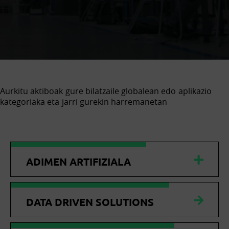
Aurkitu aktiboak gure bilatzaile globalean edo aplikazio
kategoriaka eta jarri gurekin harremanetan
ADIMEN ARTIFIZIALA
DATA DRIVEN SOLUTIONS