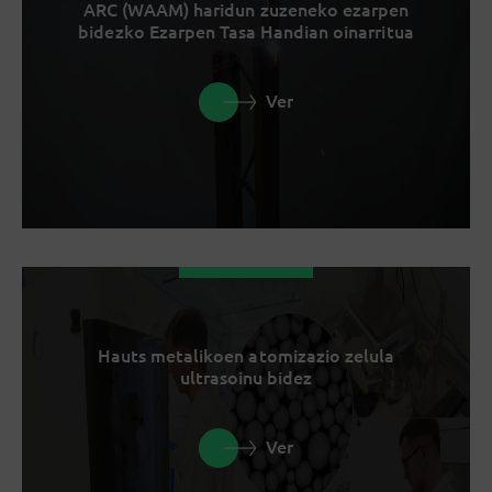
ARC (WAAM) haridun zuzeneko ezarpen
bidezko Ezarpen Tasa Handian oinarritua
Ver
Hauts metalikoen atomizazio zelula
ultrasoinu bidez
Ver