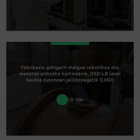
Fabrikazio gehigarri malgua robotikoa eta
material anitzeko kartesiarra, DED-LB laser
hautsa zuzenean jalkitzeagatik (LMD)
Ver