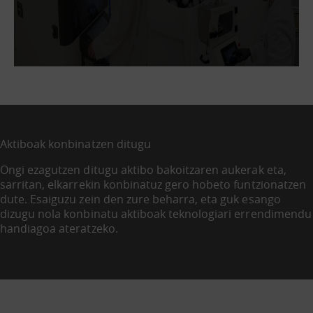
Aktiboak konbinatzen ditugu
Ongi ezagutzen ditugu aktibo bakoitzaren aukerak eta,
sarritan, elkarrekin konbinatuz gero hobeto funtzionatzen
dute. Esaiguzu zein den zure beharra, eta guk esango
dizugu nola konbinatu aktiboak teknologiari errendimendu
handiagoa ateratzeko.