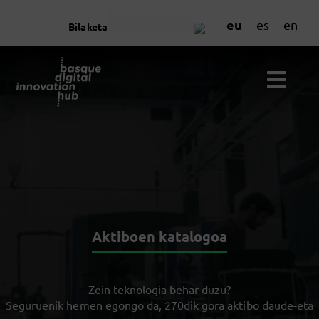
eu
es
en
Bilaketa
Aktiboen katalogoa
Zein teknologia behar duzu?
Seguruenik hemen egongo da, 270dik gora aktibo daude-eta