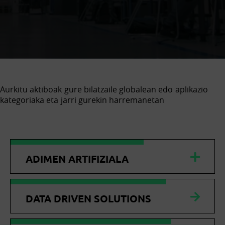
Aurkitu aktiboak gure bilatzaile globalean edo aplikazio
kategoriaka eta jarri gurekin harremanetan
ADIMEN ARTIFIZIALA
DATA DRIVEN SOLUTIONS