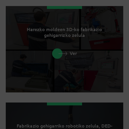
Harezko moldeen 3D-ko fabrikazio
gehigarrizko zelula
Ver
Fabrikazio gehigarriko robotiko zelula, DED-