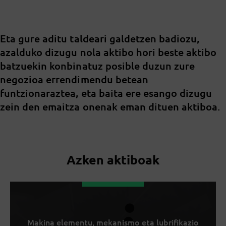
Eta gure aditu taldeari galdetzen badiozu,
azalduko dizugu nola aktibo hori beste aktibo
batzuekin konbinatuz posible duzun zure
negozioa errendimendu betean
funtzionaraztea, eta baita ere esango dizugu
zein den emaitza onenak eman dituen aktiboa.
Azken aktiboak
Makina elementu, mekanismo eta lubrifikazio