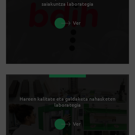
saiakuntza laborategia
Ver
Hareen kalitate eta galdaketa nahasketen
laborategia
Ver