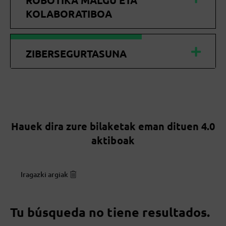
ROBOTIKA MALGU ETA
KOLABORATIBOA
ZIBERSEGURTASUNA
Hauek dira zure bilaketak eman dituen 4.0
aktiboak
Iragazki argiak
Tu búsqueda no tiene resultados.