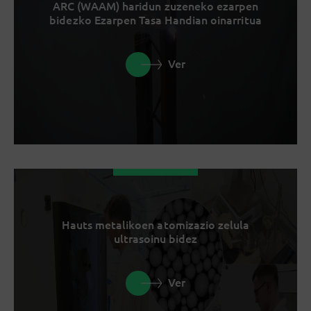
ARC (WAAM) haridun zuzeneko ezarpen
bidezko Ezarpen Tasa Handian oinarritua
Ver
Hauts metalikoen atomizazio zelula
ultrasoinu bidez
Ver