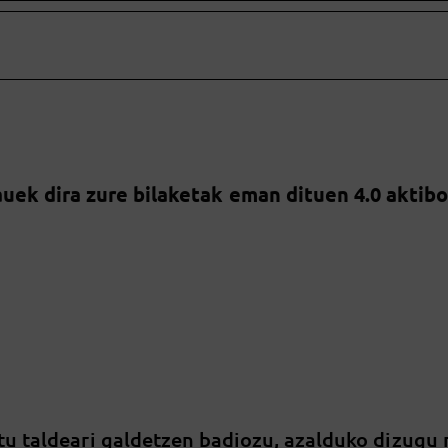
uek dira zure bilaketak eman dituen 4.0 aktib
tu taldeari galdetzen badiozu, azalduko dizugu 