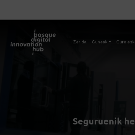
Zer da
Guneak
Gure esk
Seguruenik he