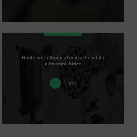
Hauts metalikoen atomizazio zelula
ultrasoinu bidez
Ver