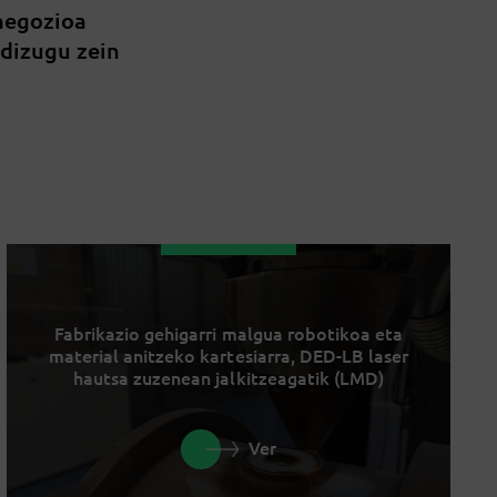
 negozioa
 dizugu zein
Fabrikazio gehigarri malgua robotikoa eta
material anitzeko kartesiarra, DED-LB laser
hautsa zuzenean jalkitzeagatik (LMD)
Ver