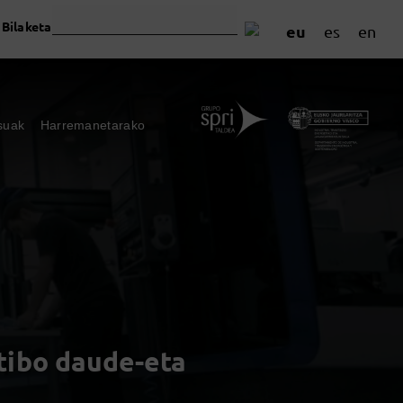
Bilaketa
eu
es
en
suak
Harremanetarako
tibo daude-eta