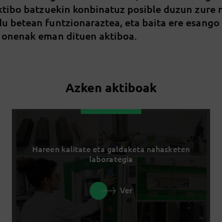
aktibo batzuekin konbinatuz posible duzun zure
u betean funtzionaraztea, eta baita ere esango
 onenak eman dituen aktiboa.
Azken aktiboak
Hareen kalitate eta galdaketa nahasketen
laborategia
Ver