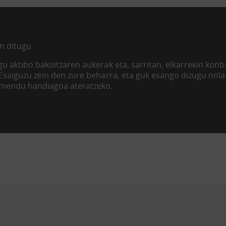
n ditugu
u aktibo bakoitzaren aukerak eta, sarritan, elkarrekin kon
 Esaiguzu zein den zure beharra, eta guk esango dizugu nol
imendu handiagoa ateratzeko.