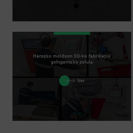
Harezko moldeen 3D-ko fabrikazio
gehigarrizko zelula
Ver