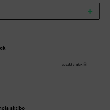
oak
Iragazki argiak
nola aktibo