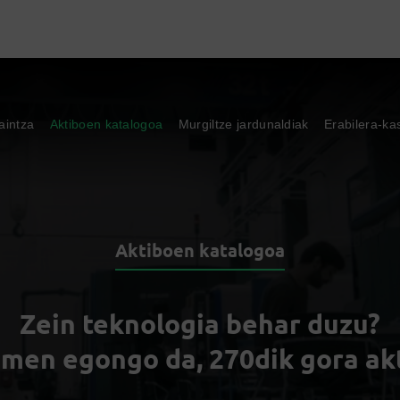
aintza
Aktiboen katalogoa
Murgiltze jardunaldiak
Erabilera-ka
Aktiboen katalogoa
Zein teknologia behar duzu?
men egongo da, 270dik gora ak