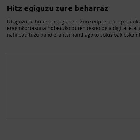
Hitz egiguzu zure beharraz
Utziguzu zu hobeto ezagutzen. Zure enpresaren produk
eraginkortasuna hobetuko duten teknologia digital eta 
nahi badituzu balio erantsi handiagoko soluzioak eskain