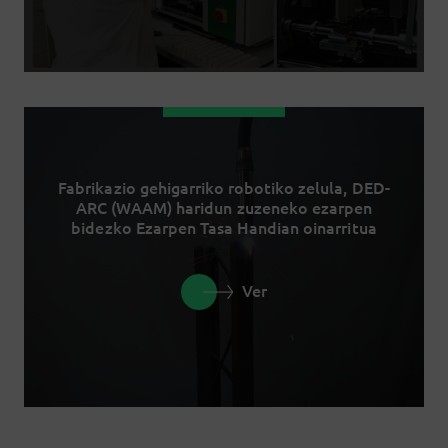
Fabrikazio gehigarriko robotiko zelula, DED-
ARC (WAAM) haridun zuzeneko ezarpen
bidezko Ezarpen Tasa Handian oinarritua
Ver