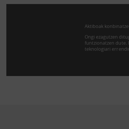
Aktiboak konbinatze
Ongi ezagutzen ditug
funtzionatzen dute.
teknologiari errend