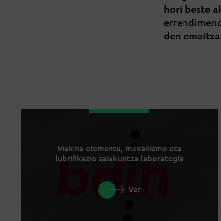
hori beste 
errendimend
den emaitza
Makina elementu, mekanismo eta
lubrifikazio saiakuntza laborategia
Ver