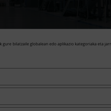
k gure bilatzaile globalean edo aplikazio kategoriaka eta jar