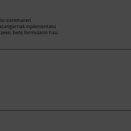
zio-sistemaren
jasangarriak inplementatu
tzeko, bete formulario hau.