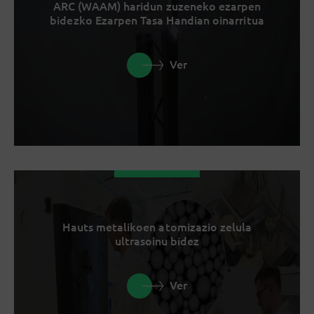
ARC (WAAM) haridun zuzeneko ezarpen
bidezko Ezarpen Tasa Handian oinarritua
Ver
Hauts metalikoen atomizazio zelula
ultrasoinu bidez
Ver