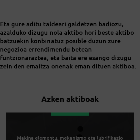
Eta gure aditu taldeari galdetzen badiozu,
azalduko dizugu nola aktibo hori beste aktibo
batzuekin konbinatuz posible duzun zure
negozioa errendimendu betean
funtzionaraztea, eta baita ere esango dizugu
zein den emaitza onenak eman dituen aktiboa.
Azken aktiboak
Makina elementu, mekanismo eta lubrifikazio