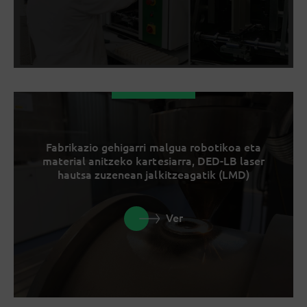
Fabrikazio gehigarri malgua robotikoa eta
material anitzeko kartesiarra, DED-LB laser
hautsa zuzenean jalkitzeagatik (LMD)
Ver