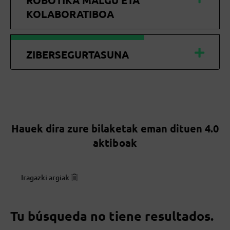
ROBOTIKA MALGU ETA
KOLABORATIBOA
ZIBERSEGURTASUNA
Hauek dira zure bilaketak eman dituen 4.0
aktiboak
Iragazki argiak
Tu búsqueda no tiene resultados.