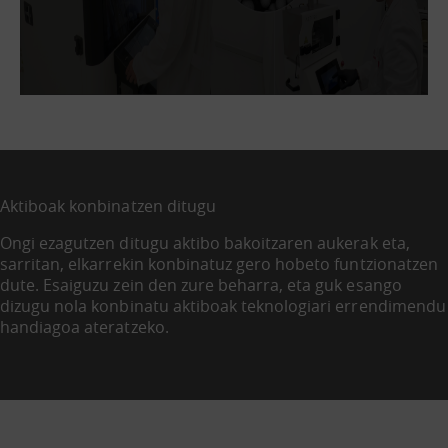
Aktiboak konbinatzen ditugu
Ongi ezagutzen ditugu aktibo bakoitzaren aukerak eta,
sarritan, elkarrekin konbinatuz gero hobeto funtzionatzen
dute. Esaiguzu zein den zure beharra, eta guk esango
dizugu nola konbinatu aktiboak teknologiari errendimendu
handiagoa ateratzeko.