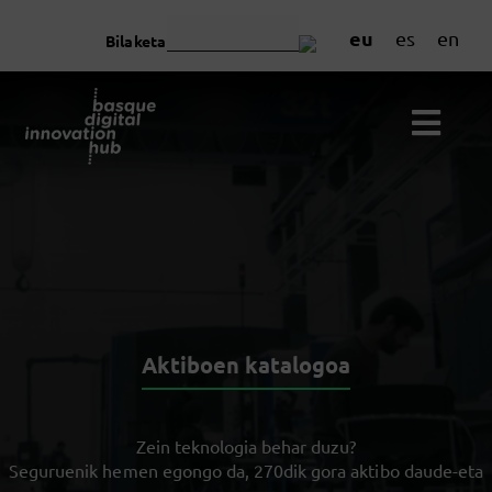
eu
es
en
Bilaketa
Aktiboen katalogoa
Zein teknologia behar duzu?
Seguruenik hemen egongo da, 270dik gora aktibo daude-eta