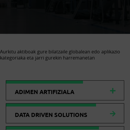
Aurkitu aktiboak gure bilatzaile globalean edo aplikazio
kategoriaka eta jarri gurekin harremanetan
ADIMEN ARTIFIZIALA
DATA DRIVEN SOLUTIONS