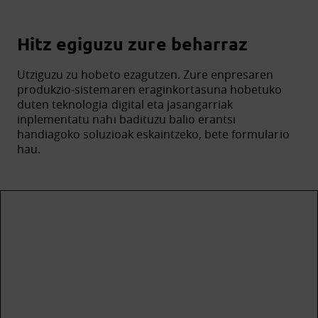
Hitz egiguzu zure beharraz
Utziguzu zu hobeto ezagutzen. Zure enpresaren
produkzio-sistemaren eraginkortasuna hobetuko
duten teknologia digital eta jasangarriak
inplementatu nahi badituzu balio erantsi
handiagoko soluzioak eskaintzeko, bete formulario
hau.