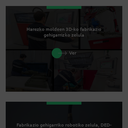
Harezko moldeen 3D-ko fabrikazio
gehigarrizko zelula
Ver
Fabrikazio gehigarriko robotiko zelula, DED-