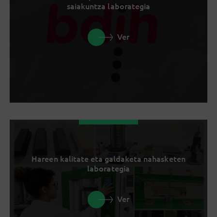
saiakuntza laborategia
Ver
Hareen kalitate eta galdaketa nahasketen
laborategia
Ver