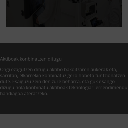
Aktiboak konbinatzen ditugu
Ongi ezagutzen ditugu aktibo bakoitzaren aukerak eta,
sarritan, elkarrekin konbinatuz gero hobeto funtzionatzen
dute. Esaiguzu zein den zure beharra, eta guk esango
dizugu nola konbinatu aktiboak teknologiari errendimendu
handiagoa ateratzeko.