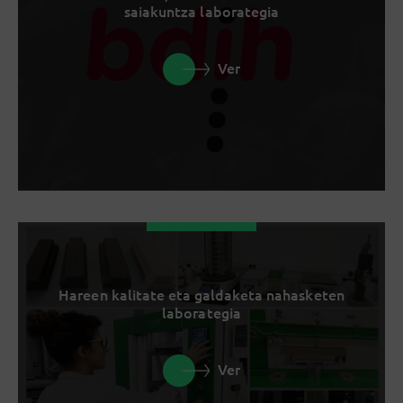
saiakuntza laborategia
Ver
Hareen kalitate eta galdaketa nahasketen
laborategia
Ver