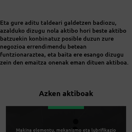
Eta gure aditu taldeari galdetzen badiozu,
azalduko dizugu nola aktibo hori beste aktibo
batzuekin konbinatuz posible duzun zure
negozioa errendimendu betean
funtzionaraztea, eta baita ere esango dizugu
zein den emaitza onenak eman dituen aktiboa.
Azken aktiboak
Makina elementu, mekanismo eta lubrifikazio