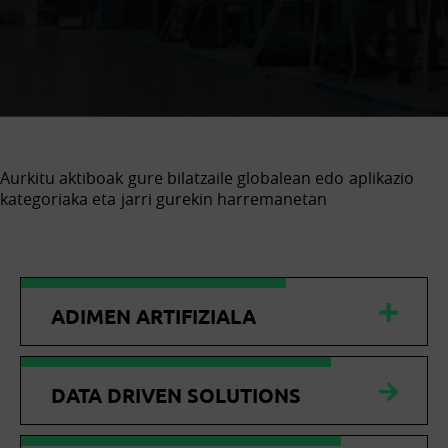
Aurkitu aktiboak gure bilatzaile globalean edo aplikazio
kategoriaka eta jarri gurekin harremanetan
ADIMEN ARTIFIZIALA
DATA DRIVEN SOLUTIONS