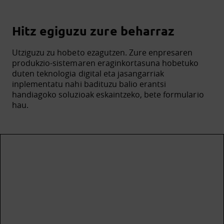
Hitz egiguzu zure beharraz
Utziguzu zu hobeto ezagutzen. Zure enpresaren
produkzio-sistemaren eraginkortasuna hobetuko
duten teknologia digital eta jasangarriak
inplementatu nahi badituzu balio erantsi
handiagoko soluzioak eskaintzeko, bete formulario
hau.