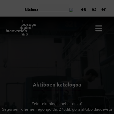
eu
es
en
Bilaketa
Aktiboen katalogoa
Zein teknologia behar duzu?
Seguruenik hemen egongo da, 270dik gora aktibo daude-eta