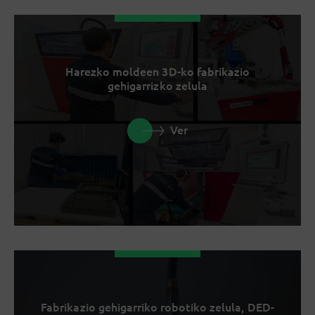
Harezko moldeen 3D-ko fabrikazio
gehigarrizko zelula
Ver
Fabrikazio gehigarriko robotiko zelula, DED-