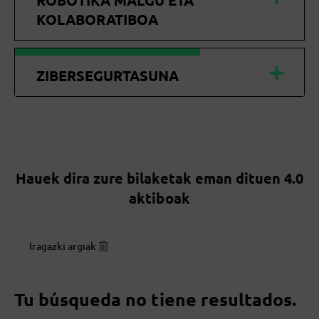
ROBOTIKA MALGU ETA
KOLABORATIBOA
ZIBERSEGURTASUNA
Hauek dira zure bilaketak eman dituen 4.0
aktiboak
Iragazki argiak
Tu búsqueda no tiene resultados.