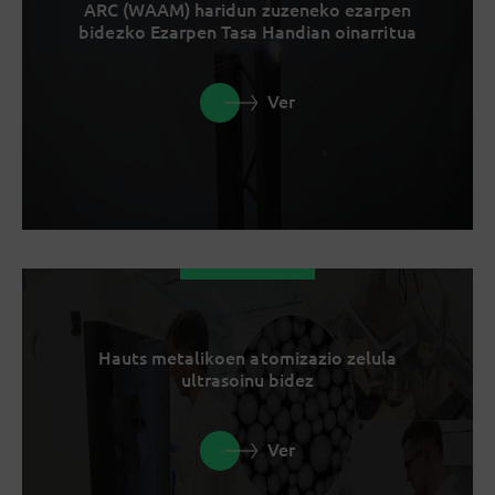
ARC (WAAM) haridun zuzeneko ezarpen
bidezko Ezarpen Tasa Handian oinarritua
Ver
Hauts metalikoen atomizazio zelula
ultrasoinu bidez
Ver