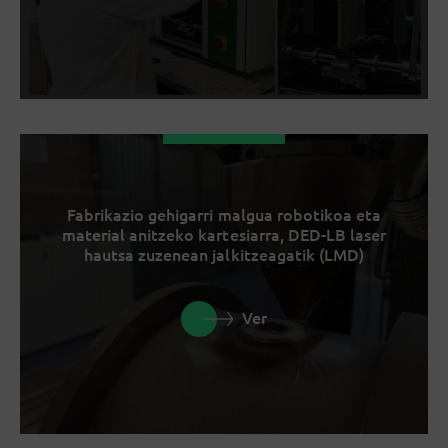
Fabrikazio gehigarri malgua robotikoa eta
material anitzeko kartesiarra, DED-LB laser
hautsa zuzenean jalkitzeagatik (LMD)
Ver