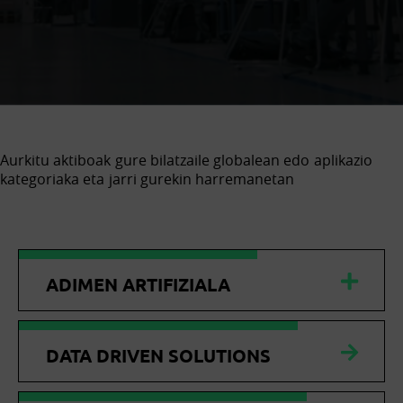
Aurkitu aktiboak gure bilatzaile globalean edo aplikazio
kategoriaka eta jarri gurekin harremanetan
ADIMEN ARTIFIZIALA
DATA DRIVEN SOLUTIONS