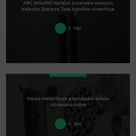
ARC (WAAM) haridun zuzeneko ezarpen
bidezko Ezarpen Tasa Handian oinarritua
Ver
Hauts metalikoen atomizazio zelula
ultrasoinu bidez
Ver