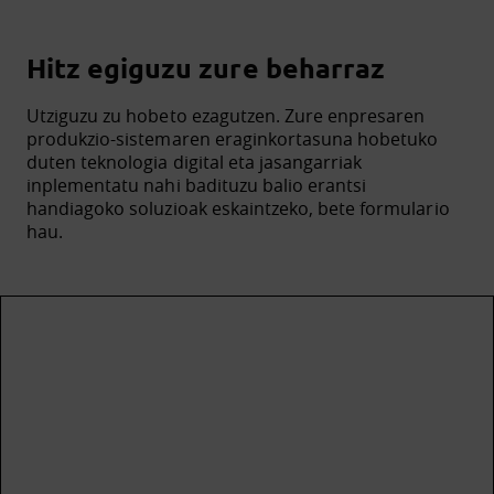
Hitz egiguzu zure beharraz
Utziguzu zu hobeto ezagutzen. Zure enpresaren
produkzio-sistemaren eraginkortasuna hobetuko
duten teknologia digital eta jasangarriak
inplementatu nahi badituzu balio erantsi
handiagoko soluzioak eskaintzeko, bete formulario
hau.