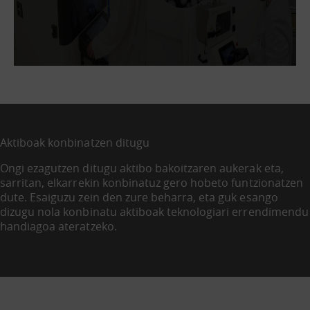
Aktiboak konbinatzen ditugu
Ongi ezagutzen ditugu aktibo bakoitzaren aukerak eta,
sarritan, elkarrekin konbinatuz gero hobeto funtzionatzen
dute. Esaiguzu zein den zure beharra, eta guk esango
dizugu nola konbinatu aktiboak teknologiari errendimendu
handiagoa ateratzeko.