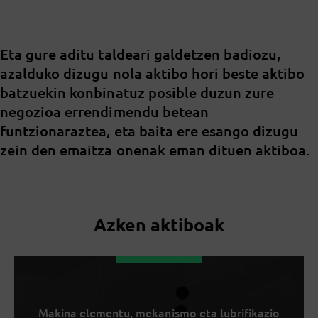
Eta gure aditu taldeari galdetzen badiozu,
azalduko dizugu nola aktibo hori beste aktibo
batzuekin konbinatuz posible duzun zure
negozioa errendimendu betean
funtzionaraztea, eta baita ere esango dizugu
zein den emaitza onenak eman dituen aktiboa.
Azken aktiboak
Makina elementu, mekanismo eta lubrifikazio