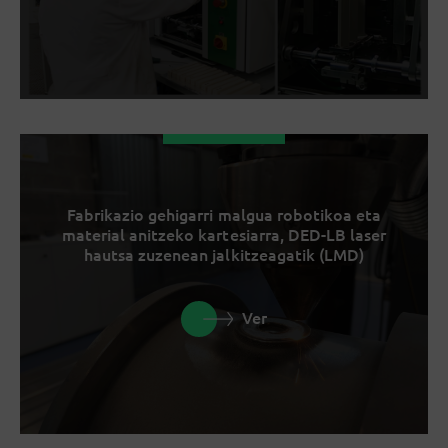
Fabrikazio gehigarri malgua robotikoa eta
material anitzeko kartesiarra, DED-LB laser
hautsa zuzenean jalkitzeagatik (LMD)
Ver