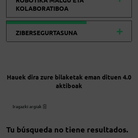
ROBOTIKA MALGU ETA
KOLABORATIBOA
ZIBERSEGURTASUNA
Hauek dira zure bilaketak eman dituen 4.0
aktiboak
Iragazki argiak
Tu búsqueda no tiene resultados.