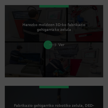
Harezko moldeen 3D-ko fabrikazio
gehigarrizko zelula
Ver
Fabrikazio gehigarriko robotiko zelula, DED-