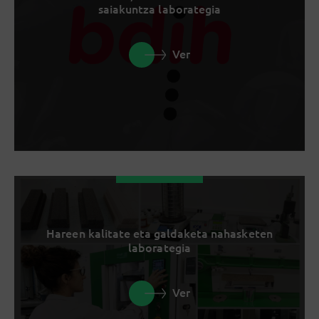
saiakuntza laborategia
Ver
Hareen kalitate eta galdaketa nahasketen
laborategia
Ver