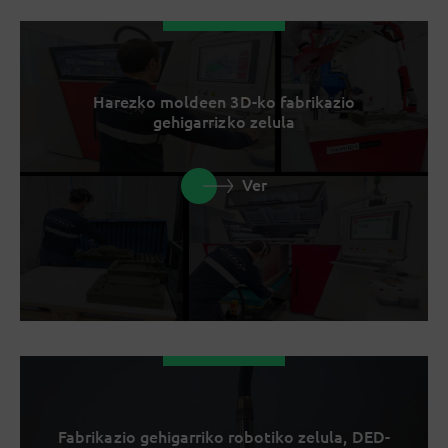
Harezko moldeen 3D-ko fabrikazio
gehigarrizko zelula
Ver
Fabrikazio gehigarriko robotiko zelula, DED-