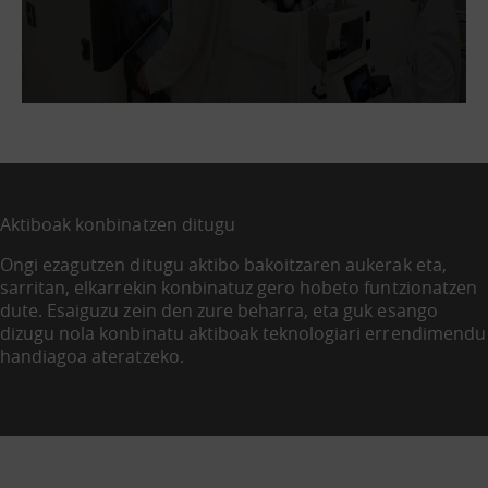
Aktiboak konbinatzen ditugu
Ongi ezagutzen ditugu aktibo bakoitzaren aukerak eta,
sarritan, elkarrekin konbinatuz gero hobeto funtzionatzen
dute. Esaiguzu zein den zure beharra, eta guk esango
dizugu nola konbinatu aktiboak teknologiari errendimendu
handiagoa ateratzeko.