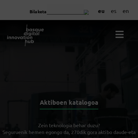
eu
es
en
Bilaketa
Aktiboen katalogoa
Zein teknologia behar duzu?
Seguruenik hemen egongo da, 270dik gora aktibo daude-eta