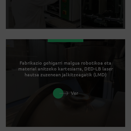
Fabrikazio gehigarri malgua robotikoa eta
material anitzeko kartesiarra, DED-LB laser
hautsa zuzenean jalkitzeagatik (LMD)
Ver