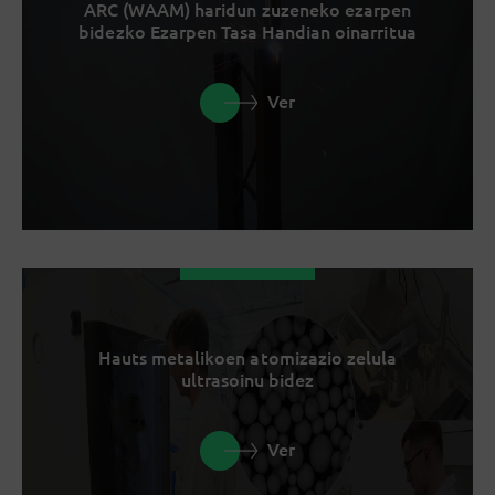
ARC (WAAM) haridun zuzeneko ezarpen
bidezko Ezarpen Tasa Handian oinarritua
Ver
Hauts metalikoen atomizazio zelula
ultrasoinu bidez
Ver