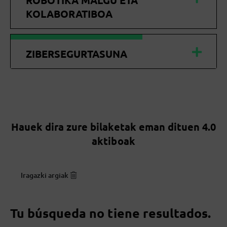
ROBOTIKA MALGU ETA
KOLABORATIBOA
ZIBERSEGURTASUNA
Hauek dira zure bilaketak eman dituen 4.0
aktiboak
Iragazki argiak
Tu búsqueda no tiene resultados.