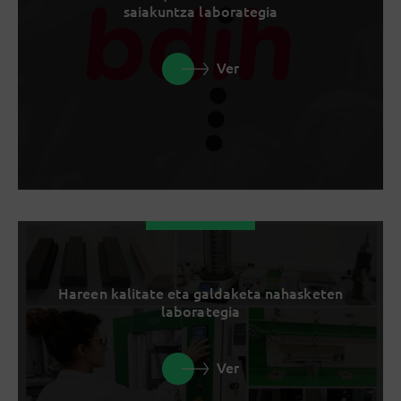
saiakuntza laborategia
Ver
Hareen kalitate eta galdaketa nahasketen
laborategia
Ver