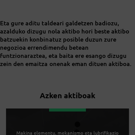
Eta gure aditu taldeari galdetzen badiozu,
azalduko dizugu nola aktibo hori beste aktibo
batzuekin konbinatuz posible duzun zure
negozioa errendimendu betean
funtzionaraztea, eta baita ere esango dizugu
zein den emaitza onenak eman dituen aktiboa.
Azken aktiboak
Makina elementu, mekanismo eta lubrifikazio