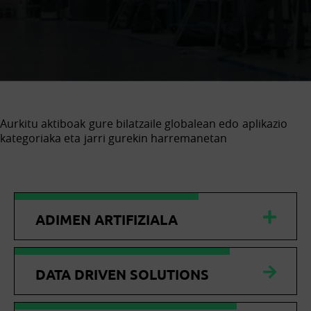
Aurkitu aktiboak gure bilatzaile globalean edo aplikazio
kategoriaka eta jarri gurekin harremanetan
ADIMEN ARTIFIZIALA
DATA DRIVEN SOLUTIONS