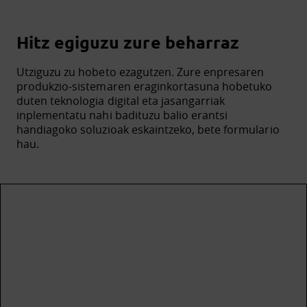
Hitz egiguzu zure beharraz
Utziguzu zu hobeto ezagutzen. Zure enpresaren
produkzio-sistemaren eraginkortasuna hobetuko
duten teknologia digital eta jasangarriak
inplementatu nahi badituzu balio erantsi
handiagoko soluzioak eskaintzeko, bete formulario
hau.