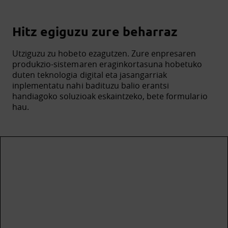
Hitz egiguzu zure beharraz
Utziguzu zu hobeto ezagutzen. Zure enpresaren
produkzio-sistemaren eraginkortasuna hobetuko
duten teknologia digital eta jasangarriak
inplementatu nahi badituzu balio erantsi
handiagoko soluzioak eskaintzeko, bete formulario
hau.