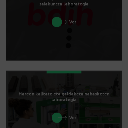
saiakuntza laborategia
Ver
Hareen kalitate eta galdaketa nahasketen
laborategia
Ver