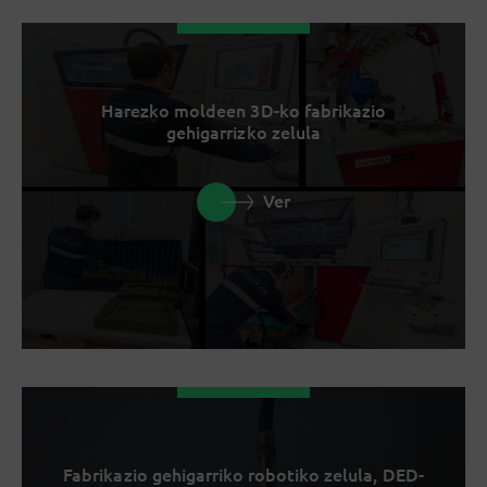
Harezko moldeen 3D-ko fabrikazio
gehigarrizko zelula
Ver
Fabrikazio gehigarriko robotiko zelula, DED-