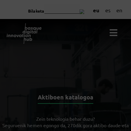
eu
es
en
Bilaketa
Aktiboen katalogoa
Zein teknologia behar duzu?
Seguruenik hemen egongo da, 270dik gora aktibo daude-eta