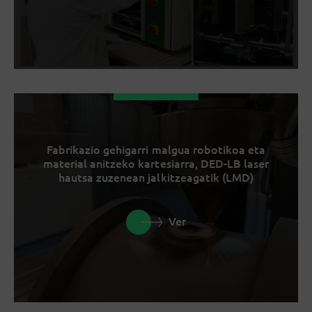
Fabrikazio gehigarri malgua robotikoa eta
material anitzeko kartesiarra, DED-LB laser
hautsa zuzenean jalkitzeagatik (LMD)
Ver