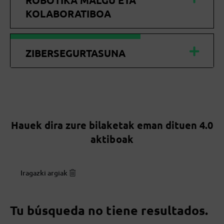
ROBOTIKA MALGU ETA
KOLABORATIBOA
ZIBERSEGURTASUNA
Hauek dira zure bilaketak eman dituen 4.0
aktiboak
Iragazki argiak
Tu búsqueda no tiene resultados.