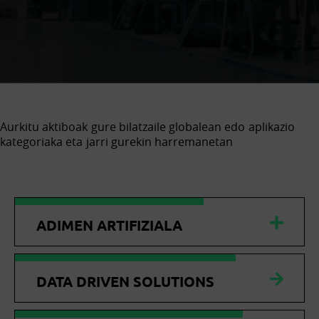
Aurkitu aktiboak gure bilatzaile globalean edo aplikazio
kategoriaka eta jarri gurekin harremanetan
ADIMEN ARTIFIZIALA
DATA DRIVEN SOLUTIONS