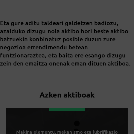
Eta gure aditu taldeari galdetzen badiozu,
azalduko dizugu nola aktibo hori beste aktibo
batzuekin konbinatuz posible duzun zure
negozioa errendimendu betean
funtzionaraztea, eta baita ere esango dizugu
zein den emaitza onenak eman dituen aktiboa.
Azken aktiboak
Makina elementu, mekanismo eta lubrifikazio