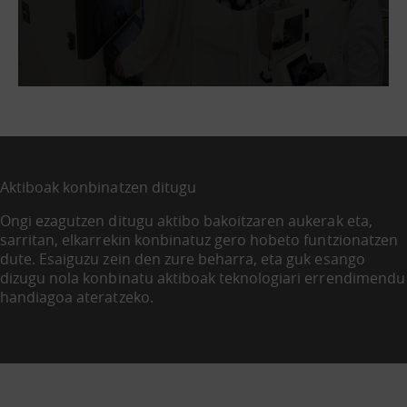
Aktiboak konbinatzen ditugu
Ongi ezagutzen ditugu aktibo bakoitzaren aukerak eta,
sarritan, elkarrekin konbinatuz gero hobeto funtzionatzen
dute. Esaiguzu zein den zure beharra, eta guk esango
dizugu nola konbinatu aktiboak teknologiari errendimendu
handiagoa ateratzeko.