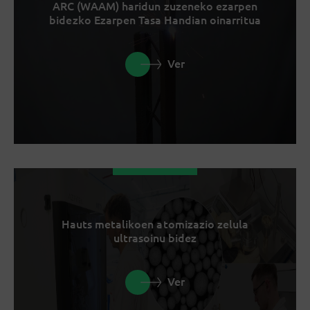
ARC (WAAM) haridun zuzeneko ezarpen
bidezko Ezarpen Tasa Handian oinarritua
Ver
Hauts metalikoen atomizazio zelula
ultrasoinu bidez
Ver