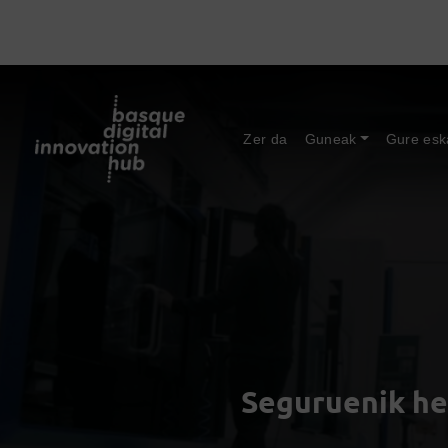
Zer da
Guneak
Gure esk
Seguruenik he