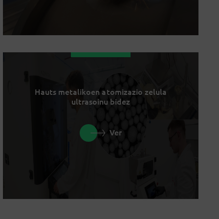
Hauts metalikoen atomizazio zelula
ultrasoinu bidez
Ver