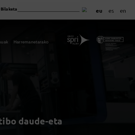
Bilaketa
eu
es
en
suak
Harremanetarako
tibo daude-eta