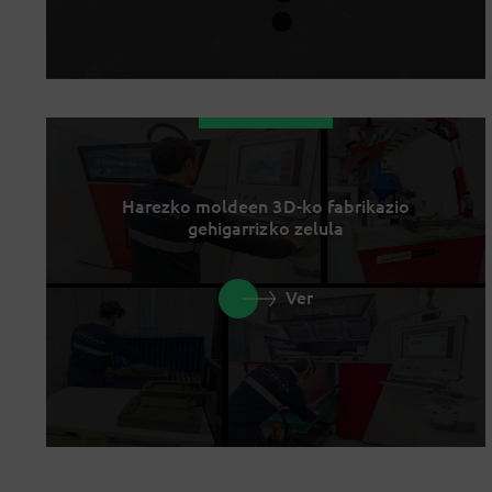
Harezko moldeen 3D-ko fabrikazio
gehigarrizko zelula
Ver