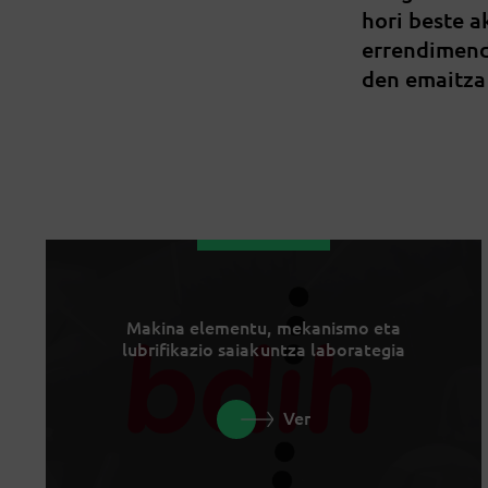
hori beste 
errendimend
den emaitza
Makina elementu, mekanismo eta
lubrifikazio saiakuntza laborategia
Ver