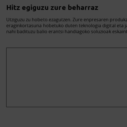
Hitz egiguzu zure beharraz
Utziguzu zu hobeto ezagutzen. Zure enpresaren produk
eraginkortasuna hobetuko duten teknologia digital eta 
nahi badituzu balio erantsi handiagoko soluzioak eskain