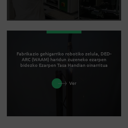
Fabrikazio gehigarriko robotiko zelula, DED-
ARC (WAAM) haridun zuzeneko ezarpen
bidezko Ezarpen Tasa Handian oinarritua
Ver