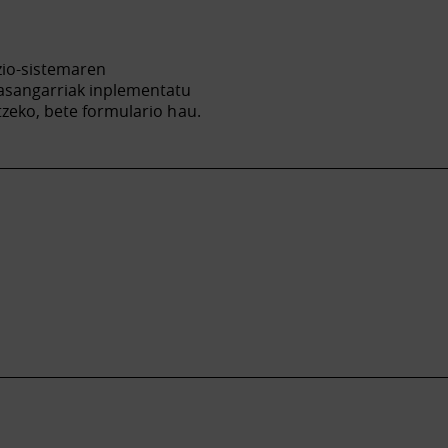
zio-sistemaren
jasangarriak inplementatu
tzeko, bete formulario hau.