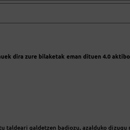
uek dira zure bilaketak eman dituen 4.0 aktib
tu taldeari galdetzen badiozu, azalduko dizugu 