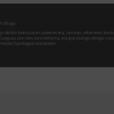
n ditugu
u aktibo bakoitzaren aukerak eta, sarritan, elkarrekin kon
 Esaiguzu zein den zure beharra, eta guk esango dizugu nol
imendu handiagoa ateratzeko.