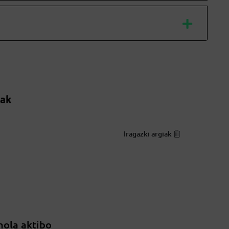
oak
Iragazki argiak
nola aktibo