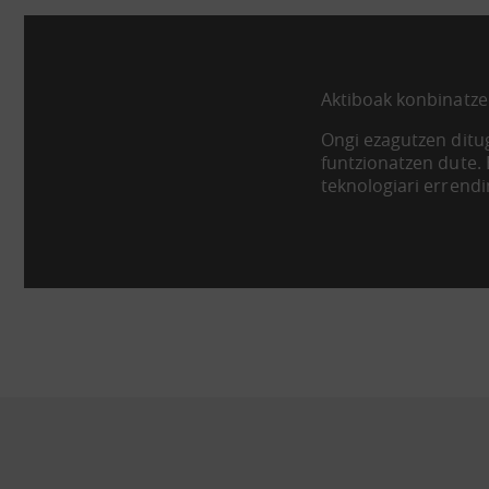
Aktiboak konbinatze
Ongi ezagutzen ditug
funtzionatzen dute.
teknologiari errend