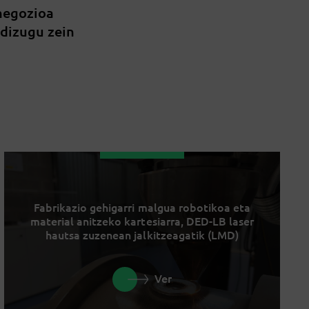
 negozioa
 dizugu zein
Fabrikazio gehigarri malgua robotikoa eta
material anitzeko kartesiarra, DED-LB laser
hautsa zuzenean jalkitzeagatik (LMD)
Ver