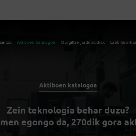
aintza
Aktiboen katalogoa
Murgiltze jardunaldiak
Erabilera-ka
Aktiboen katalogoa
Zein teknologia behar duzu?
men egongo da, 270dik gora ak