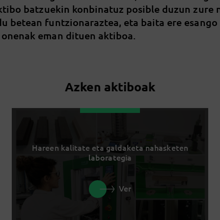
aktibo batzuekin konbinatuz posible duzun zure
u betean funtzionaraztea, eta baita ere esango
 onenak eman dituen aktiboa.
Azken aktiboak
Hareen kalitate eta galdaketa nahasketen
laborategia
Ver