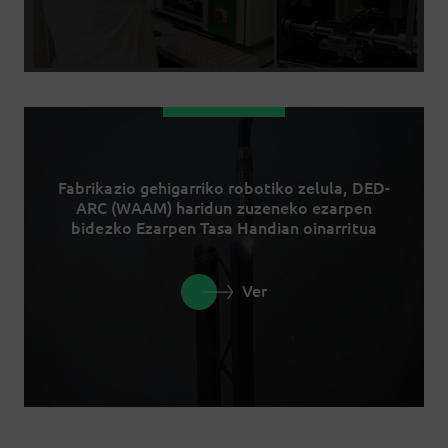
Fabrikazio gehigarriko robotiko zelula, DED-
ARC (WAAM) haridun zuzeneko ezarpen
bidezko Ezarpen Tasa Handian oinarritua
Ver