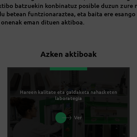
aktibo batzuekin konbinatuz posible duzun zure
u betean funtzionaraztea, eta baita ere esango
 onenak eman dituen aktiboa.
Azken aktiboak
Hareen kalitate eta galdaketa nahasketen
laborategia
Ver