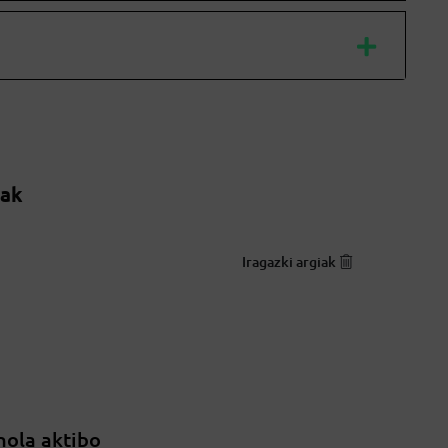
oak
Iragazki argiak
nola aktibo