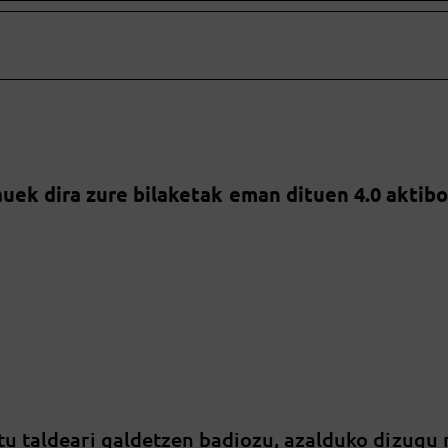
uek dira zure bilaketak eman dituen 4.0 aktib
tu taldeari galdetzen badiozu, azalduko dizugu 