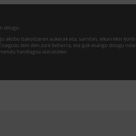
n ditugu
u aktibo bakoitzaren aukerak eta, sarritan, elkarrekin kon
 Esaiguzu zein den zure beharra, eta guk esango dizugu nol
imendu handiagoa ateratzeko.