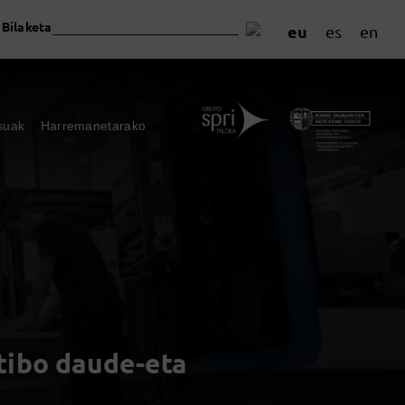
Bilaketa
eu
es
en
suak
Harremanetarako
tibo daude-eta