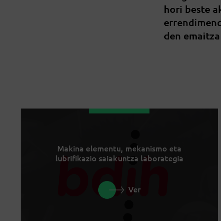
hori beste 
errendimend
den emaitza
Makina elementu, mekanismo eta
lubrifikazio saiakuntza laborategia
Ver