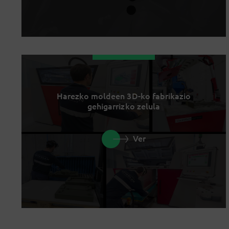
Harezko moldeen 3D-ko fabrikazio
gehigarrizko zelula
Ver