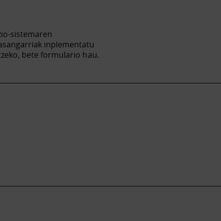
zio-sistemaren
jasangarriak inplementatu
tzeko, bete formulario hau.