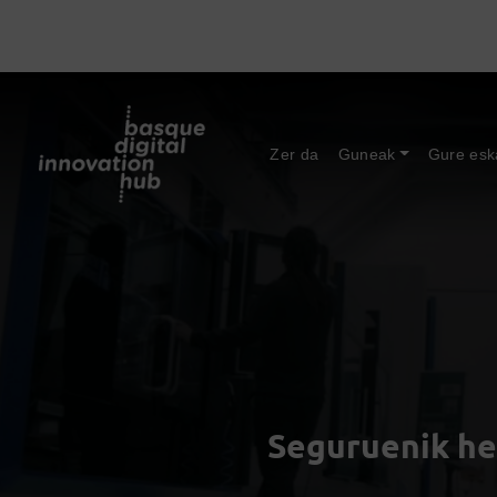
Zer da
Guneak
Gure esk
Seguruenik he