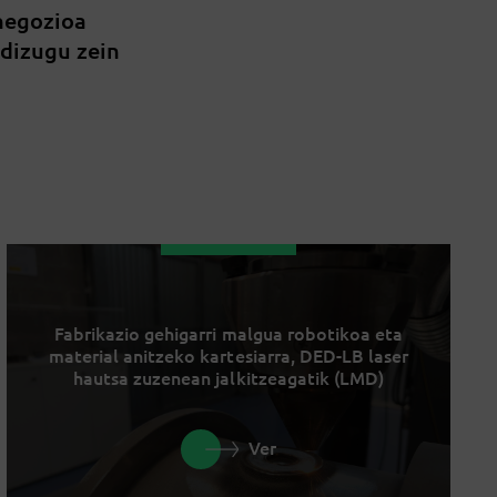
 negozioa
 dizugu zein
Fabrikazio gehigarri malgua robotikoa eta
material anitzeko kartesiarra, DED-LB laser
hautsa zuzenean jalkitzeagatik (LMD)
Ver