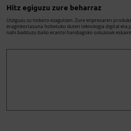
Hitz egiguzu zure beharraz
Utziguzu zu hobeto ezagutzen. Zure enpresaren produk
eraginkortasuna hobetuko duten teknologia digital eta 
nahi badituzu balio erantsi handiagoko soluzioak eskain