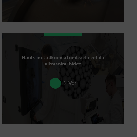
Hauts metalikoen atomizazio zelula
ultrasoinu bidez
Ver