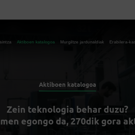
aintza
Aktiboen katalogoa
Murgiltze jardunaldiak
Erabilera-ka
Aktiboen katalogoa
Zein teknologia behar duzu?
men egongo da, 270dik gora ak