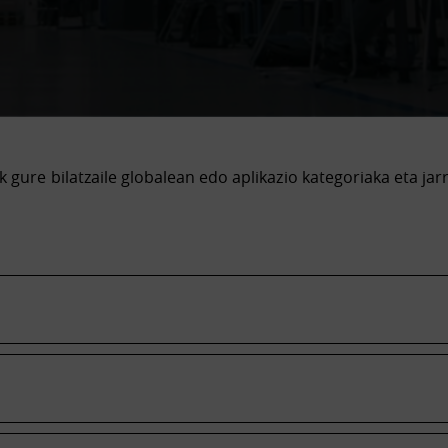
k gure bilatzaile globalean edo aplikazio kategoriaka eta jar