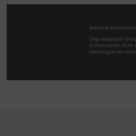
Aktiboak konbinatze
Ongi ezagutzen ditug
funtzionatzen dute.
teknologiari errend