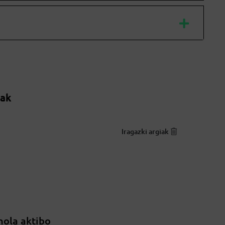
oak
Iragazki argiak
nola aktibo