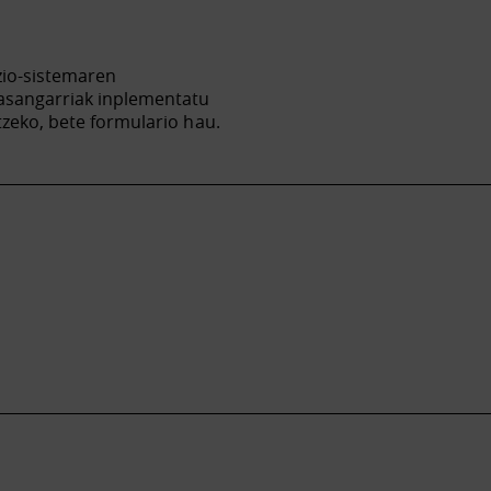
zio-sistemaren
jasangarriak inplementatu
tzeko, bete formulario hau.