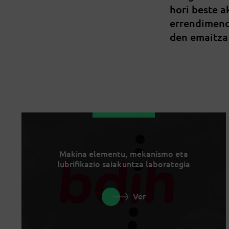
hori beste 
errendimend
den emaitza
Makina elementu, mekanismo eta
lubrifikazio saiakuntza laborategia
Ver