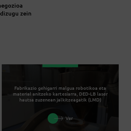
 negozioa
 dizugu zein
Fabrikazio gehigarri malgua robotikoa eta
material anitzeko kartesiarra, DED-LB laser
hautsa zuzenean jalkitzeagatik (LMD)
Ver