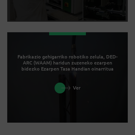
Fabrikazio gehigarriko robotiko zelula, DED-
ARC (WAAM) haridun zuzeneko ezarpen
bidezko Ezarpen Tasa Handian oinarritua
Ver