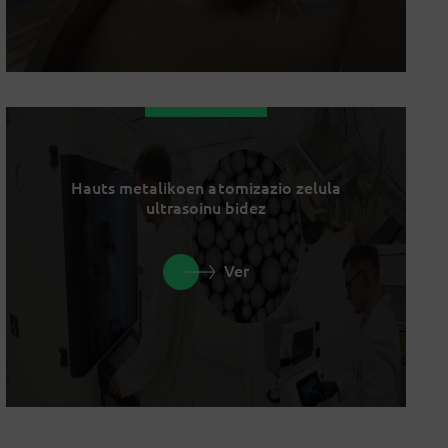
Hauts metalikoen atomizazio zelula
ultrasoinu bidez
Ver