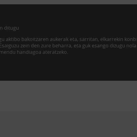
n ditugu
u aktibo bakoitzaren aukerak eta, sarritan, elkarrekin kon
 Esaiguzu zein den zure beharra, eta guk esango dizugu nol
imendu handiagoa ateratzeko.