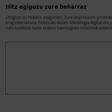
Hitz egiguzu zure beharraz
Utziguzu zu hobeto ezagutzen. Zure enpresaren produk
eraginkortasuna hobetuko duten teknologia digital eta 
nahi badituzu balio erantsi handiagoko soluzioak eskain