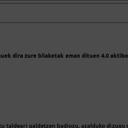
uek dira zure bilaketak eman dituen 4.0 aktib
tu taldeari galdetzen badiozu, azalduko dizugu 