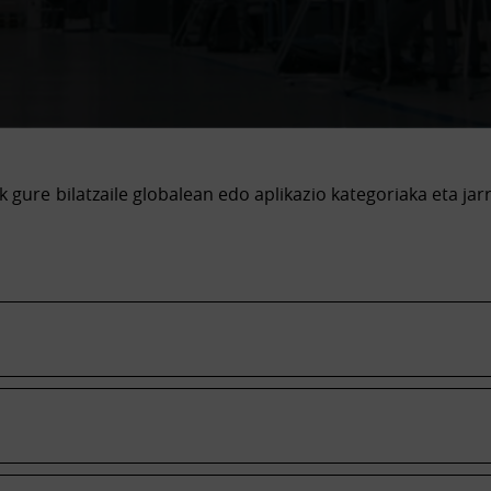
k gure bilatzaile globalean edo aplikazio kategoriaka eta jar