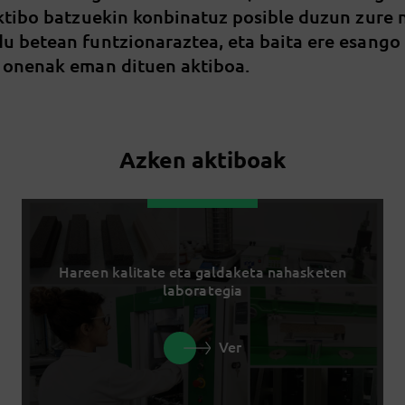
aktibo batzuekin konbinatuz posible duzun zure
u betean funtzionaraztea, eta baita ere esango
 onenak eman dituen aktiboa.
Azken aktiboak
Hareen kalitate eta galdaketa nahasketen
laborategia
Ver