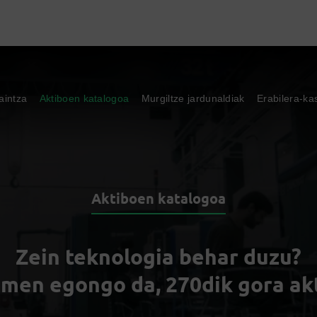
aintza
Aktiboen katalogoa
Murgiltze jardunaldiak
Erabilera-ka
Aktiboen katalogoa
Zein teknologia behar duzu?
men egongo da, 270dik gora ak