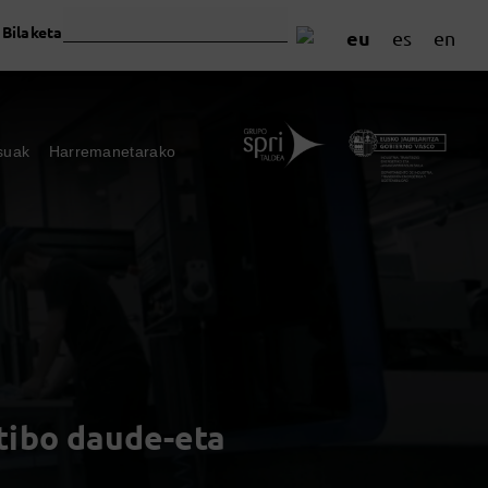
Bilaketa
eu
es
en
suak
Harremanetarako
tibo daude-eta