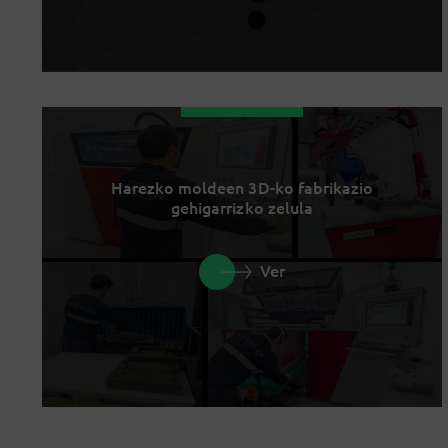
Harezko moldeen 3D-ko fabrikazio
gehigarrizko zelula
Ver