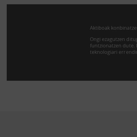
Aktiboak konbinatze
Ongi ezagutzen ditug
funtzionatzen dute.
teknologiari errend