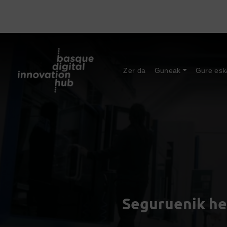
Zer da
Guneak
Gure esk
Seguruenik he