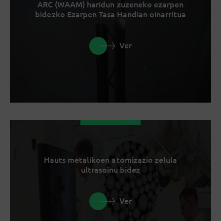
ARC (WAAM) haridun zuzeneko ezarpen
bidezko Ezarpen Tasa Handian oinarritua
Ver
Hauts metalikoen atomizazio zelula
ultrasoinu bidez
Ver