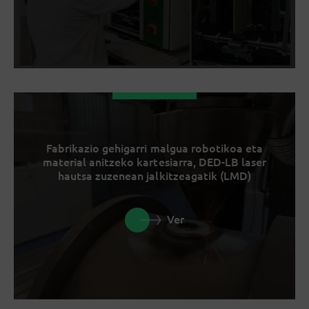
Fabrikazio gehigarri malgua robotikoa eta
material anitzeko kartesiarra, DED-LB laser
hautsa zuzenean jalkitzeagatik (LMD)
Ver