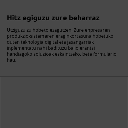
Hitz egiguzu zure beharraz
Utziguzu zu hobeto ezagutzen. Zure enpresaren
produkzio-sistemaren eraginkortasuna hobetuko
duten teknologia digital eta jasangarriak
inplementatu nahi badituzu balio erantsi
handiagoko soluzioak eskaintzeko, bete formulario
hau.