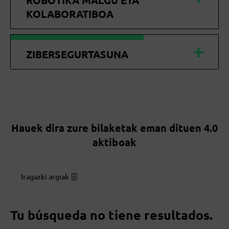
ROBOTIKA MALGU ETA
KOLABORATIBOA
ZIBERSEGURTASUNA
Hauek dira zure bilaketak eman dituen 4.0
aktiboak
Iragazki argiak
Tu búsqueda no tiene resultados.