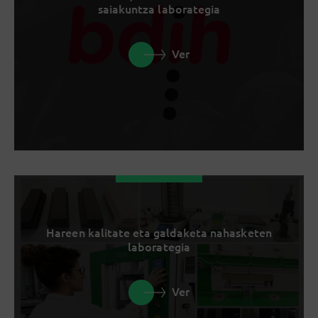
saiakuntza laborategia
Ver
Hareen kalitate eta galdaketa nahasketen
laborategia
Ver