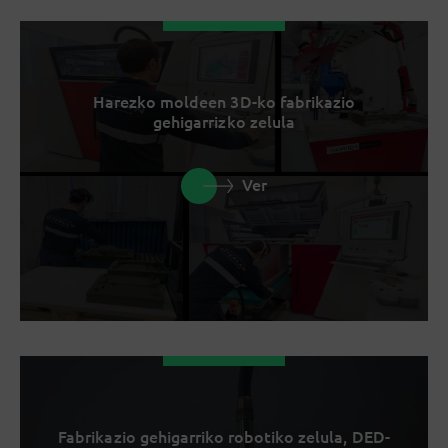
Harezko moldeen 3D-ko fabrikazio
gehigarrizko zelula
Ver
Fabrikazio gehigarriko robotiko zelula, DED-