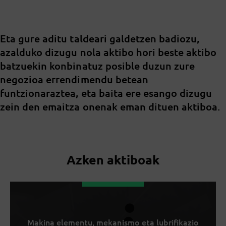
Eta gure aditu taldeari galdetzen badiozu,
azalduko dizugu nola aktibo hori beste aktibo
batzuekin konbinatuz posible duzun zure
negozioa errendimendu betean
funtzionaraztea, eta baita ere esango dizugu
zein den emaitza onenak eman dituen aktiboa.
Azken aktiboak
Makina elementu, mekanismo eta lubrifikazio