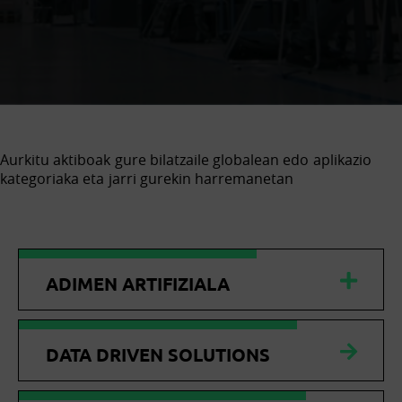
Aurkitu aktiboak gure bilatzaile globalean edo aplikazio
kategoriaka eta jarri gurekin harremanetan
ADIMEN ARTIFIZIALA
DATA DRIVEN SOLUTIONS