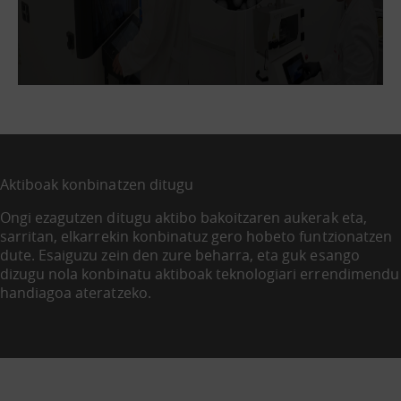
Aktiboak konbinatzen ditugu
Ongi ezagutzen ditugu aktibo bakoitzaren aukerak eta,
sarritan, elkarrekin konbinatuz gero hobeto funtzionatzen
dute. Esaiguzu zein den zure beharra, eta guk esango
dizugu nola konbinatu aktiboak teknologiari errendimendu
handiagoa ateratzeko.