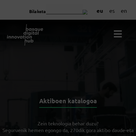
eu
es
en
Bilaketa
Aktiboen katalogoa
Zein teknologia behar duzu?
Seguruenik hemen egongo da, 270dik gora aktibo daude-eta