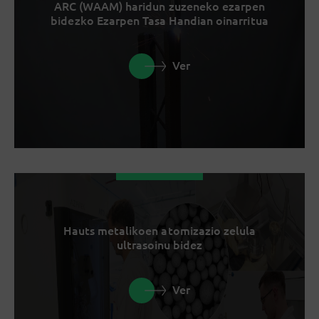
ARC (WAAM) haridun zuzeneko ezarpen
bidezko Ezarpen Tasa Handian oinarritua
Ver
Hauts metalikoen atomizazio zelula
ultrasoinu bidez
Ver