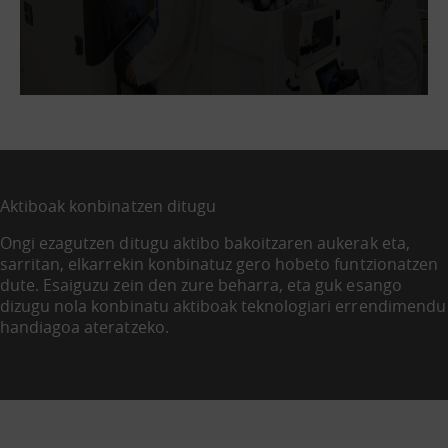
Aktiboak konbinatzen ditugu
Ongi ezagutzen ditugu aktibo bakoitzaren aukerak eta,
sarritan, elkarrekin konbinatuz gero hobeto funtzionatzen
dute. Esaiguzu zein den zure beharra, eta guk esango
dizugu nola konbinatu aktiboak teknologiari errendimendu
handiagoa ateratzeko.