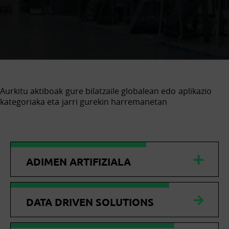
Aurkitu aktiboak gure bilatzaile globalean edo aplikazio
kategoriaka eta jarri gurekin harremanetan
ADIMEN ARTIFIZIALA
DATA DRIVEN SOLUTIONS