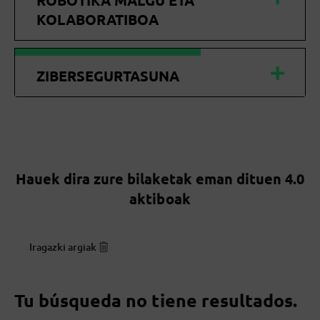
ROBOTIKA MALGU ETA
KOLABORATIBOA
ZIBERSEGURTASUNA
Hauek dira zure bilaketak eman dituen 4.0
aktiboak
Iragazki argiak
Tu búsqueda no tiene resultados.