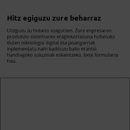
Hitz egiguzu zure beharraz
Utziguzu zu hobeto ezagutzen. Zure enpresaren
produkzio-sistemaren eraginkortasuna hobetuko
duten teknologia digital eta jasangarriak
inplementatu nahi badituzu balio erantsi
handiagoko soluzioak eskaintzeko, bete formulario
hau.