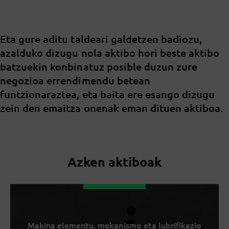
Eta gure aditu taldeari galdetzen badiozu,
azalduko dizugu nola aktibo hori beste aktibo
batzuekin konbinatuz posible duzun zure
negozioa errendimendu betean
funtzionaraztea, eta baita ere esango dizugu
zein den emaitza onenak eman dituen aktiboa.
Azken aktiboak
Makina elementu, mekanismo eta lubrifikazio