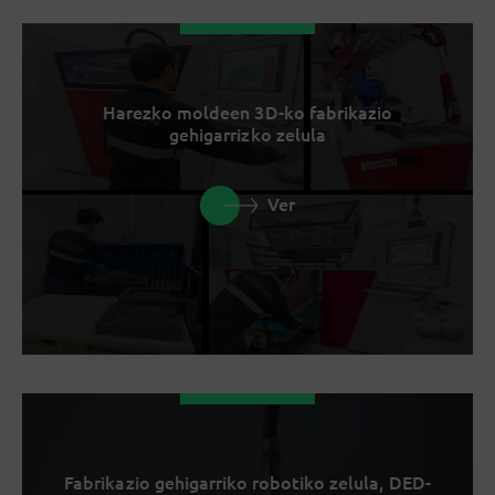
Harezko moldeen 3D-ko fabrikazio
gehigarrizko zelula
Ver
Fabrikazio gehigarriko robotiko zelula, DED-