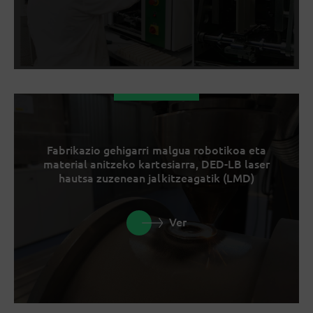
Fabrikazio gehigarri malgua robotikoa eta
material anitzeko kartesiarra, DED-LB laser
hautsa zuzenean jalkitzeagatik (LMD)
Ver