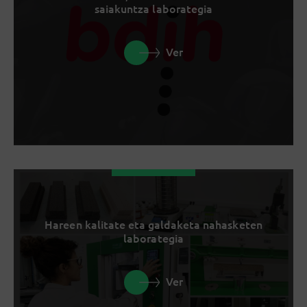
saiakuntza laborategia
Ver
Hareen kalitate eta galdaketa nahasketen
laborategia
Ver