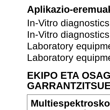
Aplikazio-eremua
In-Vitro diagnostics
In-Vitro diagnostics
Laboratory equipm
Laboratory equipm
EKIPO ETA OSAG
GARRANTZITSU
Multiespektrosko