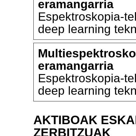
eramangarria
Espektroskopia-te
deep learning tek
Multiespektrosko
eramangarria
Espektroskopia-te
deep learning tek
AKTIBOAK ESKA
ZERBITZUAK