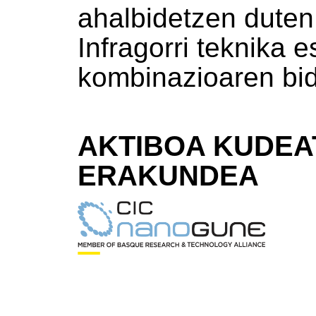
ahalbidetzen dute
Infragorri teknika 
kombinazioaren bi
AKTIBOA KUDEA
ERAKUNDEA