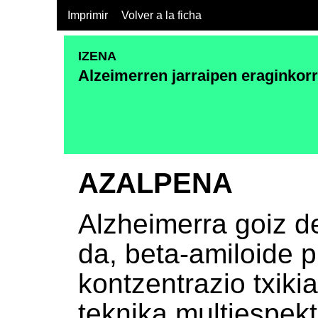
Imprimir
Volver a la ficha
IZENA
Alzeimerren jarraipen eraginkor
AZALPENA
Alzheimerra goiz d
da, beta-amiloide p
kontzentrazio txiki
teknika multiespek