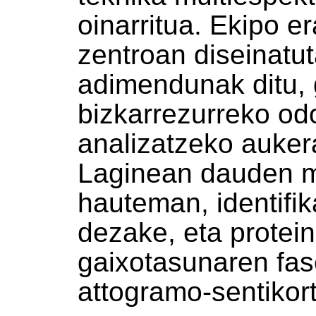
oinarritua. Ekipo e
zentroan diseinatu
adimendunak ditu,
bizkarrezurreko odo
analizatzeko auke
Laginean dauden ma
hauteman, identifi
dezake, eta protein
gaixotasunaren fase
attogramo-sentikor