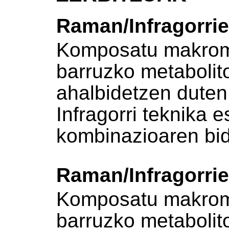
Raman/Infragorri
Komposatu makromo
barruzko metabolit
ahalbidetzen dute
Infragorri teknika 
kombinazioaren bi
Raman/Infragorri
Komposatu makromo
barruzko metabolit