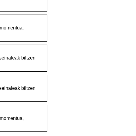
, momentua,
seinaleak biltzen
seinaleak biltzen
, momentua,