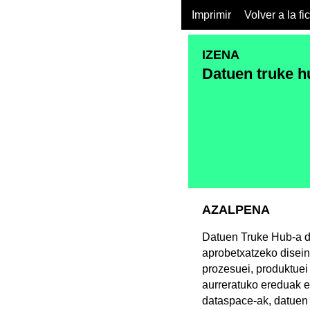
Imprimir
Volver a la fi
IZENA
Datuen truke h
AZALPENA
Datuen Truke Hub-a d
aprobetxatzeko disein
prozesuei, produktuei
aurreratuko ereduak e
dataspace-ak, datuen 