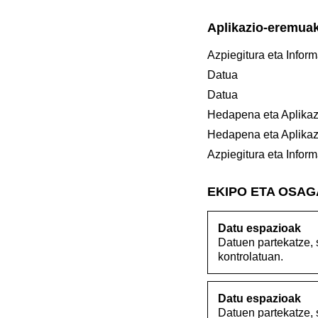
Aplikazio-eremua
Azpiegitura eta Inform
Datua
Datua
Hedapena eta Aplikaz
Hedapena eta Aplikaz
Azpiegitura eta Inform
EKIPO ETA OSA
Datu espazioak
Datuen partekatze, 
kontrolatuan.
Datu espazioak
Datuen partekatze, 