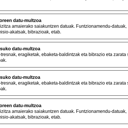
toreen datu-multzoa
 bizitza amaierako saiakuntzen datuak. Funtzionamendu-datuak
isio-akatsak, bibrazioak, etab.
suko datu-multzoa
tresnak, eragiketak, ebaketa-baldintzak eta bibrazio eta zarata 
oak.
suko datu-multzoa
tresnak, eragiketak, ebaketa-baldintzak eta bibrazio eta zarata 
oak.
toreen datu-multzoa
 bizitza amaierako saiakuntzen datuak. Funtzionamendu-datuak
isio-akatsak, bibrazioak, etab.