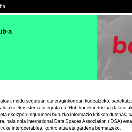
cha
ub-a
atuak modu seguruan eta eraginkorrean kudeatzeko, partekatz
atutako ekosistema integrala da. Hub honek industria-datasetak
 eta ekoizpen-inguruneei buruzko informazio kritikoa dutenak, b
re, hala nola International Data Spaces Association (IDSA) esta
truke interoperablea, kontrolatua eta gardena bermatzeko.