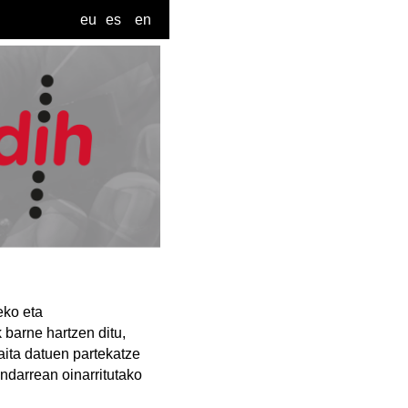
eu
es
en
eko eta
 barne hartzen ditu,
aita datuen partekatze
ndarrean oinarritutako