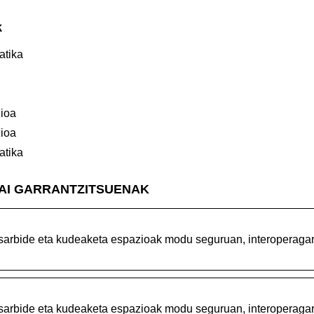
k
atika
ioa
ioa
atika
GAI GARRANTZITSUENAK
sarbide eta kudeaketa espazioak modu seguruan, interoperagar
sarbide eta kudeaketa espazioak modu seguruan, interoperagar