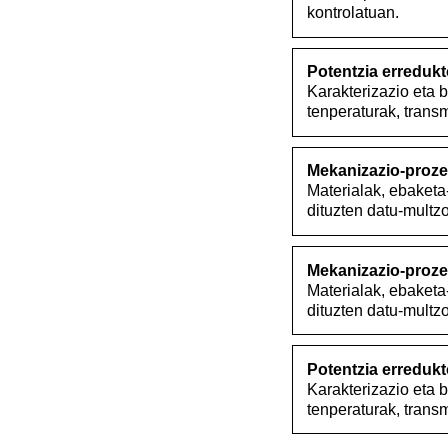
kontrolatuan.
Potentzia erreduk
Karakterizazio eta
tenperaturak, transm
Mekanizazio-proze
Materialak, ebaketa-
dituzten datu-multz
Mekanizazio-proze
Materialak, ebaketa-
dituzten datu-multz
Potentzia erreduk
Karakterizazio eta
tenperaturak, transm