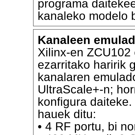
programa daitekee
kanaleko modelo b
Kanaleen emulad
Xilinx-en ZCU102 
ezarritako haririk
kanalaren emula
UltraScale+-n; hor
konfigura daiteke
hauek ditu:
• 4 RF portu, bi 