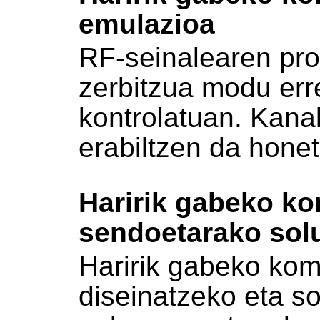
emulazioa
RF-seinalearen pr
zerbitzua modu err
kontrolatuan. Kanal
erabiltzen da hone
Haririk gabeko k
sendoetarako sol
Haririk gabeko kom
diseinatzeko eta s