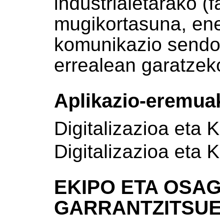
industrialetarako (f
mugikortasuna, ene
komunikazio sendo
errealean garatzek
Aplikazio-eremua
Digitalizazioa eta 
Digitalizazioa eta 
EKIPO ETA OSAG
GARRANTZITSU