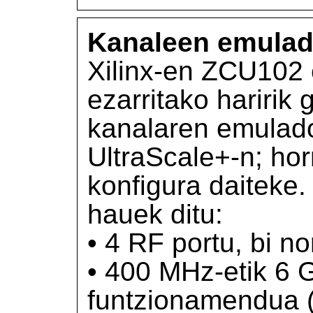
Kanaleen emulad
Xilinx-en ZCU102 
ezarritako haririk
kanalaren emula
UltraScale+-n; hor
konfigura daiteke
hauek ditu:
• 4 RF portu, bi 
• 400 MHz-etik 6 
funtzionamendua 