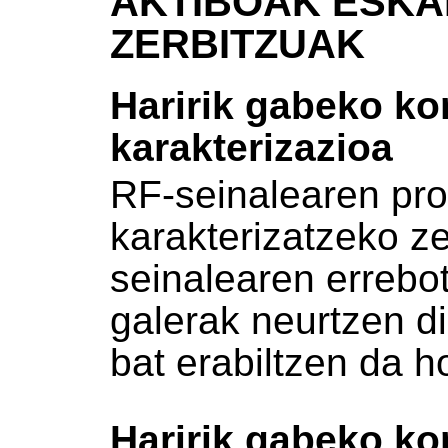
AKTIBOAK ESKA
ZERBITZUAK
Haririk gabeko k
karakterizazioa
RF-seinalearen pr
karakterizatzeko ze
seinalearen errebo
galerak neurtzen di
bat erabiltzen da h
Haririk gabeko k