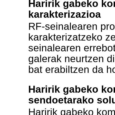
Haririk gabeko k
karakterizazioa
RF-seinalearen pr
karakterizatzeko ze
seinalearen errebo
galerak neurtzen di
bat erabiltzen da h
Haririk gabeko k
sendoetarako sol
Haririk gabeko kom