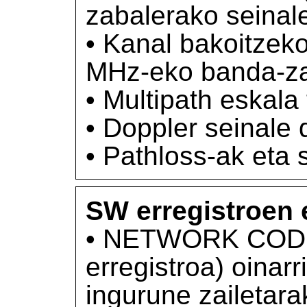
zabalerako seinal
• Kanal bakoitzeko
MHz-eko banda-za
• Multipath eskala 
• Doppler seinale
• Pathloss-ak eta
SW erregistroen 
• NETWORK CODI
erregistroa) oinar
ingurune zailetara