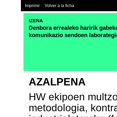
Imprimir
Volver a la ficha
IZENA
Denbora errealeko haririk gabek
komunikazio sendoen laborategi
AZALPENA
HW ekipoen multzo
metodologia, kontr