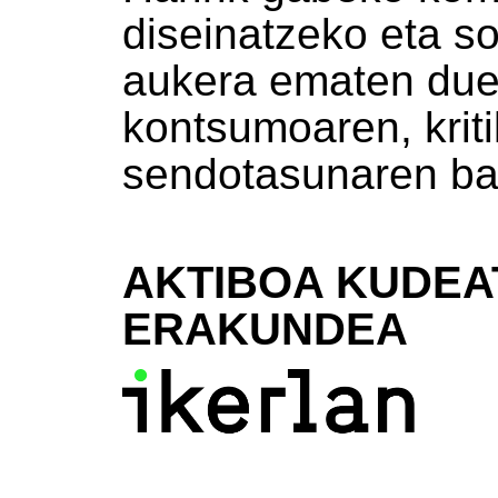
diseinatzeko eta s
aukera ematen duen
kontsumoaren, krit
sendotasunaren bal
AKTIBOA KUDEA
ERAKUNDEA