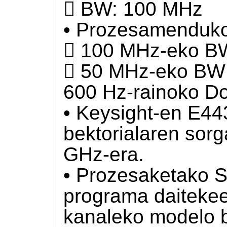
 BW: 100 MHz
• Prozesamenduko
 100 MHz-eko BW
 50 MHz-eko BW 
600 Hz-rainoko Do
• Keysight-en E44
bektorialaren sorg
GHz-era.
• Prozesaketako 
programa daitekee
kanaleko modelo b