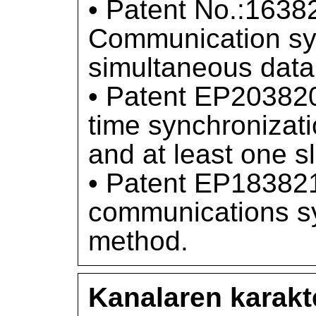
• Patent No.:1638
Communication sy
simultaneous data
• Patent EP203820
time synchronizat
and at least one s
• Patent EP183821
communications s
method.
Kanalaren karakt