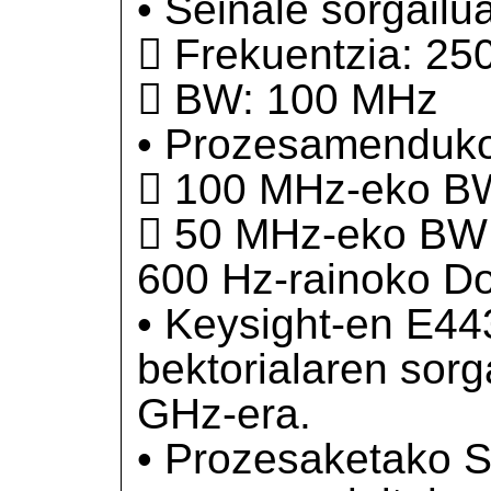
• Seinale sorgailua
 Frekuentzia: 25
 BW: 100 MHz
• Prozesamenduko
 100 MHz-eko BW
 50 MHz-eko BW 
600 Hz-rainoko Do
• Keysight-en E44
bektorialaren sorg
GHz-era.
• Prozesaketako 