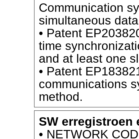
Communication sy
simultaneous data
• Patent EP203820
time synchronizat
and at least one s
• Patent EP183821
communications s
method.
SW erregistroen 
• NETWORK CODI