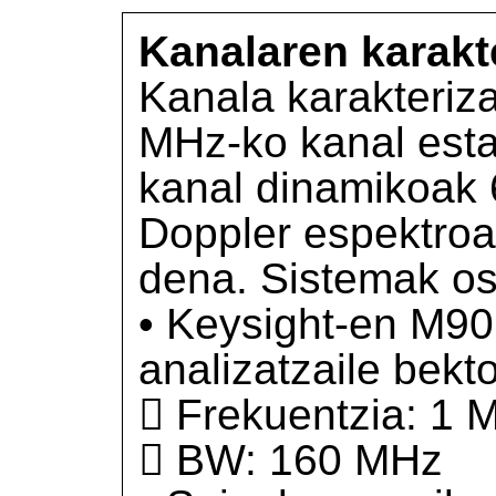
Kanalaren karakt
Kanala karakteriz
MHz-ko kanal esta
kanal dinamikoak 
Doppler espektroa
dena. Sistemak os
• Keysight-en M90
analizatzaile bekto
 Frekuentzia: 1 
 BW: 160 MHz