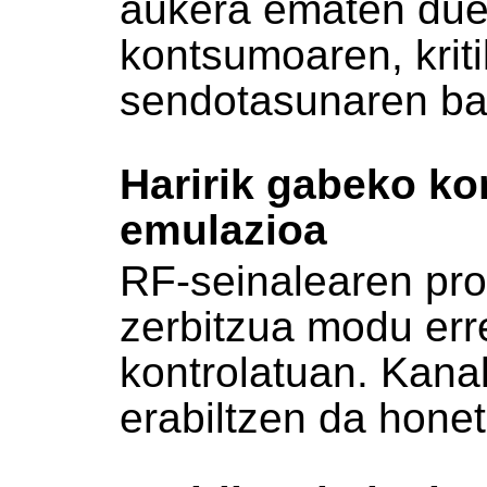
aukera ematen duen
kontsumoaren, krit
sendotasunaren bal
Haririk gabeko k
emulazioa
RF-seinalearen pr
zerbitzua modu err
kontrolatuan. Kanal
erabiltzen da hone