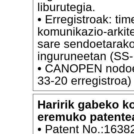
liburutegia.
• Erregistroak: tim
komunikazio-arkite
sare sendoetarako 
inguruneetan (SS-
• CANOPEN nodoen
33-20 erregistroa)
Haririk gabeko 
eremuko patente
• Patent No.:1638