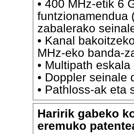
• 400 MHz-etik 6 
funtzionamendua 
zabalerako seinal
• Kanal bakoitzeko
MHz-eko banda-za
• Multipath eskala 
• Doppler seinale
• Pathloss-ak eta
Haririk gabeko 
eremuko patente