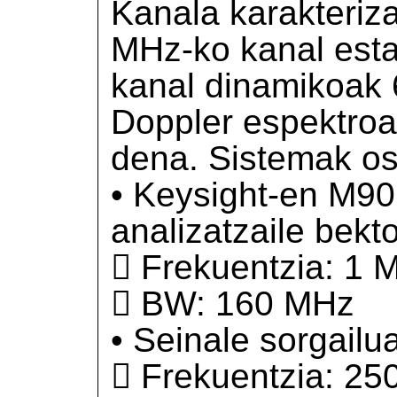
Kanala karakteriz
MHz-ko kanal esta
kanal dinamikoak 
Doppler espektroa
dena. Sistemak os
• Keysight-en M90
analizatzaile bekto
 Frekuentzia: 1 
 BW: 160 MHz
• Seinale sorgailua
 Frekuentzia: 25