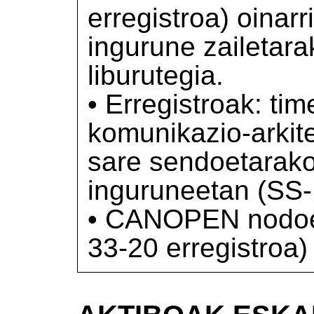
erregistroa) oinar
ingurune zailetara
liburutegia.
• Erregistroak: tim
komunikazio-arkite
sare sendoetarako 
inguruneetan (SS-
• CANOPEN nodoen
33-20 erregistroa)