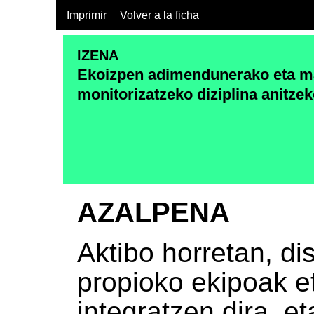
Imprimir
Volver a la ficha
IZENA
Ekoizpen adimendunerako eta ma
monitorizatzeko diziplina anitze
AZALPENA
Aktibo horretan, di
propioko ekipoak e
integratzen dira, et