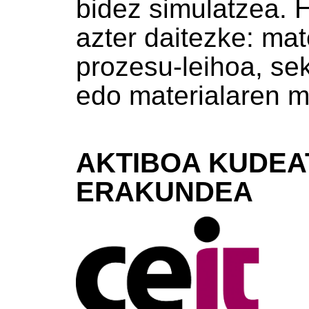
bidez simulatzea. 
azter daitezke: mat
prozesu-leihoa, se
edo materialaren 
AKTIBOA KUDEA
ERAKUNDEA