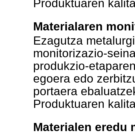
Produktuaren kalita
Materialaren moni
Ezagutza metalurgik
monitorizazio-seina
produkzio-etaparen
egoera edo zerbitz
portaera ebaluatze
Produktuaren kalita
Materialen eredu 