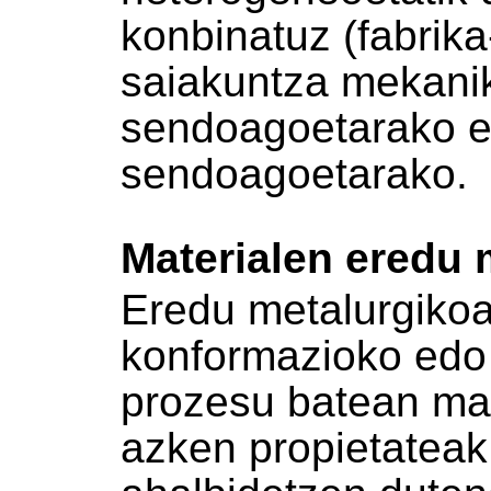
konbinatuz (fabrik
saiakuntza mekanik
sendoagoetarako et
sendoagoetarako.
Materialen eredu 
Eredu metalurgikoa
konformazioko edo
prozesu batean mat
azken propietateak