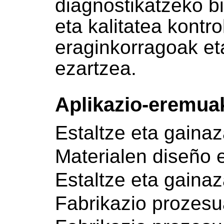
diagnostikatzeko b
eta kalitatea kontr
eraginkorragoak e
ezartzea.
Aplikazio-eremua
Estaltze eta gainaz
Materialen diseño 
Estaltze eta gainaz
Fabrikazio prozes