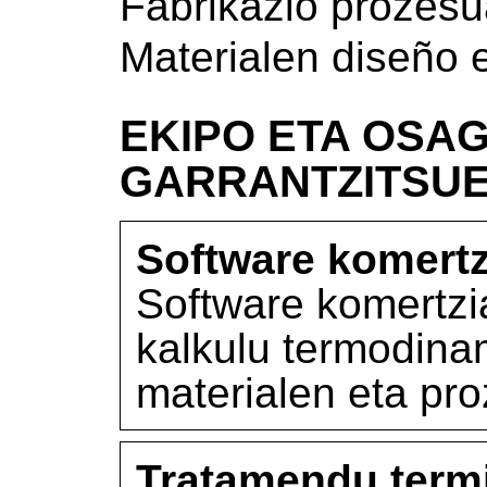
Fabrikazio prozes
Materialen diseño 
EKIPO ETA OSAG
GARRANTZITSU
Software komertz
Software komertzia
kalkulu termodina
materialen eta pr
Tratamendu term