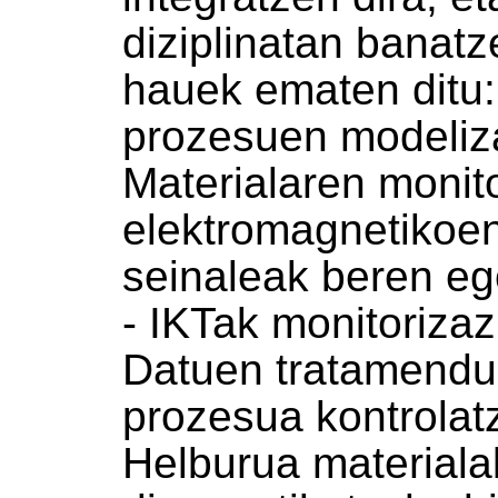
diziplinatan banatz
hauek ematen ditu: 
prozesuen modeliza
Materialaren monit
elektromagnetikoen
seinaleak beren eg
- IKTak monitorizaz
Datuen tratamendu
prozesua kontrolat
Helburua materiala