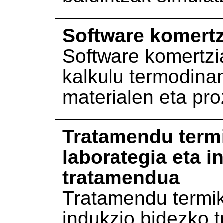
Software komertz
Software komertzia
kalkulu termodina
materialen eta pr
Tratamendu term
laborategia eta i
tratamendua
Tratamendu termik
indukzio bidezko 