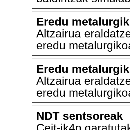
Eredu metalurgi
Altzairua eraldat
eredu metalurgiko
Eredu metalurgi
Altzairua eraldat
eredu metalurgiko
NDT sentsoreak
Ceit-ik4n garatut