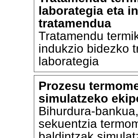
laborategia eta i
tratamendua
Tratamendu termik
indukzio bidezko 
laborategia
Prozesu termom
simulatzeko ekip
Bihurdura-bankua,
sekuentzia termom
baldintzak simulat