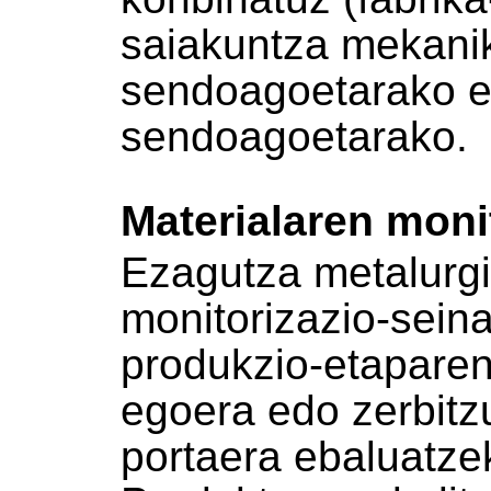
saiakuntza mekanik
sendoagoetarako et
sendoagoetarako.
Materialaren moni
Ezagutza metalurgik
monitorizazio-seina
produkzio-etaparen
egoera edo zerbitz
portaera ebaluatze