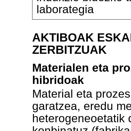
laborategia
AKTIBOAK ESKA
ZERBITZUAK
Materialen eta pr
hibridoak
Material eta proze
garatzea, eredu met
heterogeneoetatik 
konbinatuz (fabrik