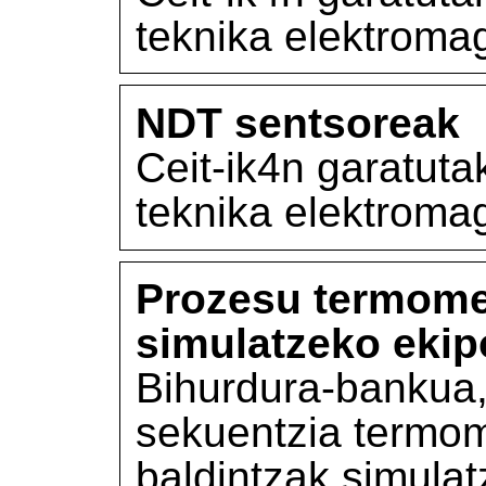
teknika elektromag
NDT sentsoreak
Ceit-ik4n garatut
teknika elektromag
Prozesu termom
simulatzeko ekip
Bihurdura-bankua,
sekuentzia termom
baldintzak simulat