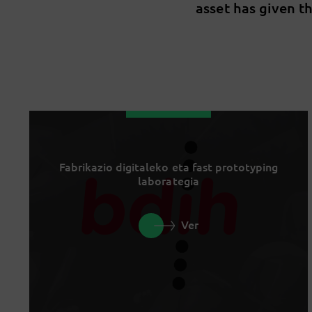
asset has given th
Fabrikazio digitaleko eta fast prototyping
laborategia
Ver