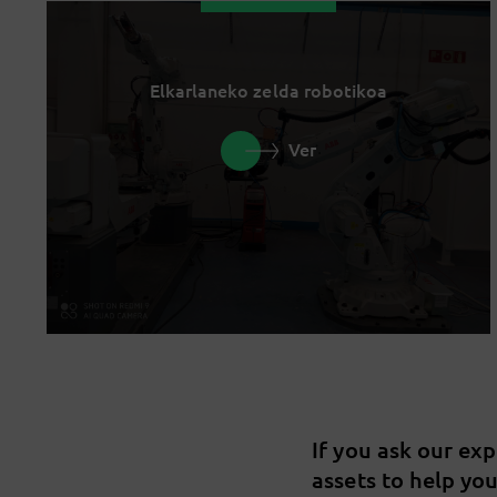
Elkarlaneko zelda robotikoa
Ver
If you ask our ex
assets to help yo