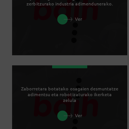
zerbitzurako industria adimendunerako.
Ver
Zaborretara botatako osagaien desmuntatze
adimentsu eta robotizaturako ikerketa
zelula
Ver