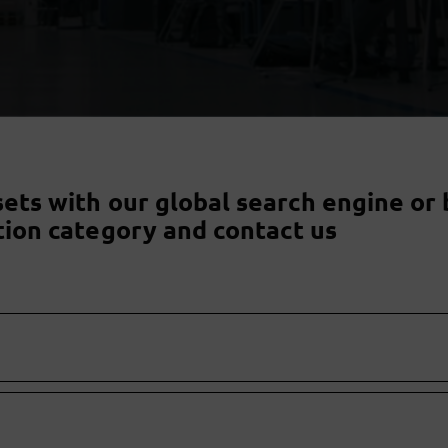
sets with our global search engine or 
tion category and contact us