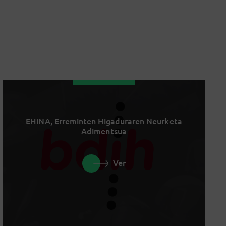
EHiNA, Erreminten Higaduraren Neurketa
Adimentsua
Ver