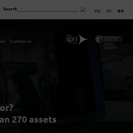
Search
en
eu
es
ces
Contact us
or?
han 270 assets