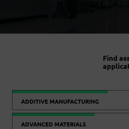
Find as
applica
ADDITIVE MANUFACTURING
ADVANCED MATERIALS