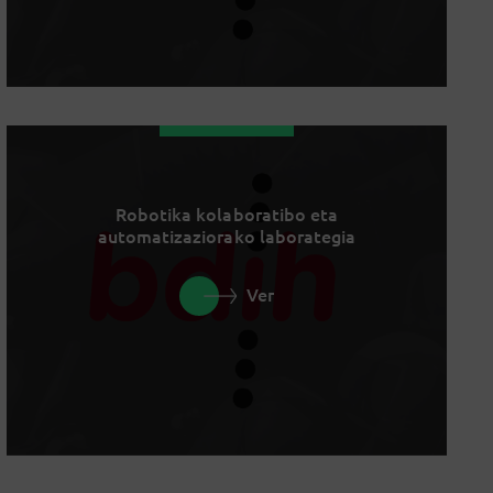
Robotika kolaboratibo eta
automatizaziorako laborategia
Ver