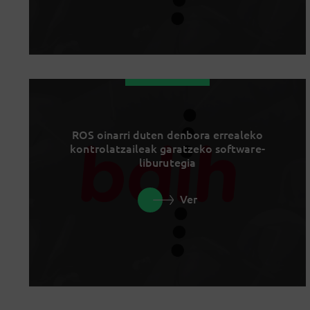
ROS oinarri duten denbora errealeko
kontrolatzaileak garatzeko software-
liburutegia
Ver