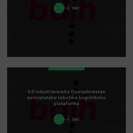
Ver
5.0 Industriararako Operadoreetan
zentratutako robotika kognitiboko
plataforma
Ver