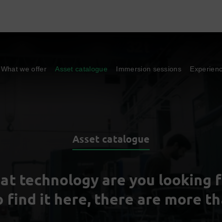
What we offer
Asset catalogue
Immersion sessions
Experien
Asset catalogue
at technology are you looking f
o find it here, there are more t