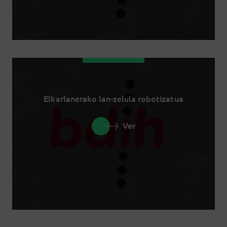
Elkarlanerako lan-zelula robotizatua
Ver