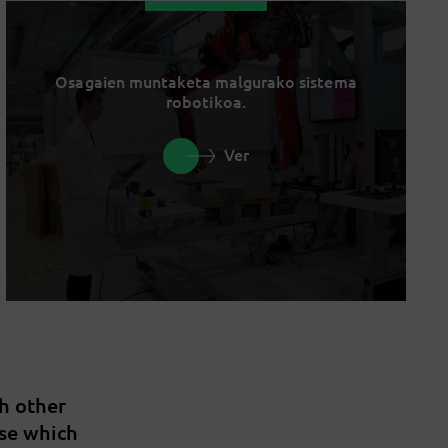
Osagaien muntaketa malgurako sistema
robotikoa.
Ver
th other
ise which