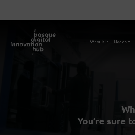
What it is
Nodes
Wh
You’re sure t