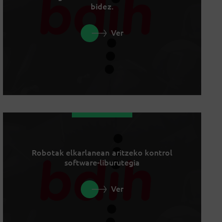
bidez.
Ver
Robotak elkarlanean aritzeko kontrol
software-liburutegia
Ver