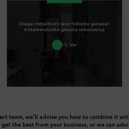
Osagai metalikoen laser bidezko gainazal-
tratamendurako gelaxka robotizatua
Ver
pert team, we’ll advise you how to combine it wi
u get the best from your business, or we can adv