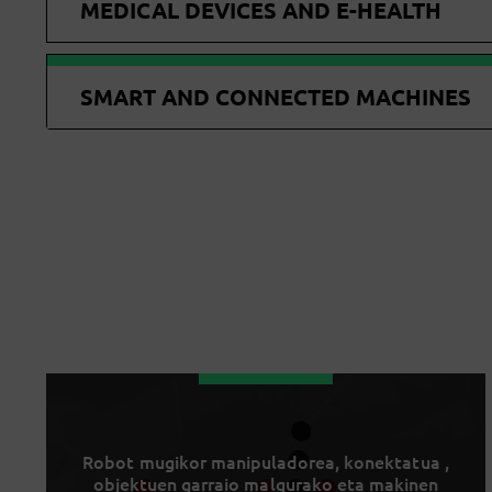
MEDICAL DEVICES AND E-HEALTH
SMART AND CONNECTED MACHINES
Robot mugikor manipuladorea, konektatua ,
objektuen garraio malgurako eta makinen