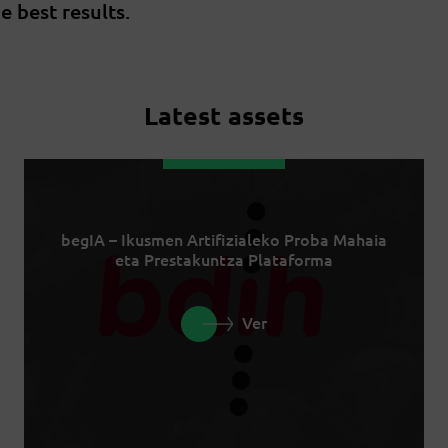
e best results.
Latest assets
begIA – Ikusmen Artifizialeko Proba Mahaia
eta Prestakuntza Plataforma
Ver