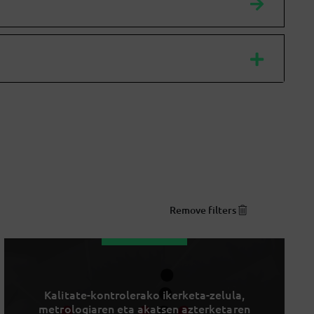
Remove filters
Kalitate-kontrolerako ikerketa-zelula,
metrologiaren eta akatsen azterketaren