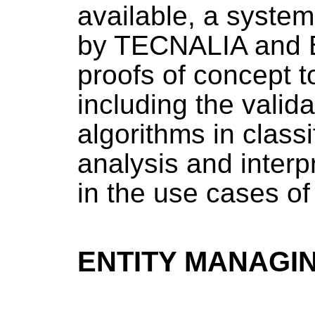
available, a syste
by TECNALIA and 
proofs of concept t
including the valid
algorithms in classi
analysis and interp
in the use cases of 
ENTITY MANAGI