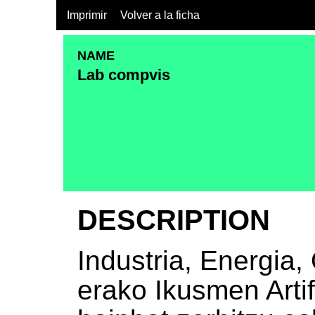
Imprimir
Volver a la ficha
NAME
Lab compvis
DESCRIPTION
Industria, Energia
erako Ikusmen Artif