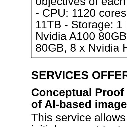
objectives of each
- CPU: 1120 cores
11TB - Storage: 1
Nvidia A100 80GB,
80GB, 8 x Nvidi
SERVICES OFFE
Conceptual Proof 
of AI-based image
This service allows