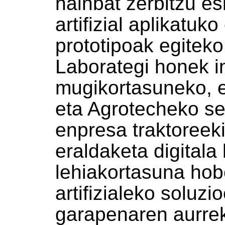
hainbat zerbitzu e
artifizial aplikatuk
prototipoak egiteko
Laborategi honek in
mugikortasuneko, 
eta Agrotecheko se
enpresa traktoreeki
eraldaketa digitala 
lehiakortasuna ho
artifizialeko soluz
garapenaren aurre