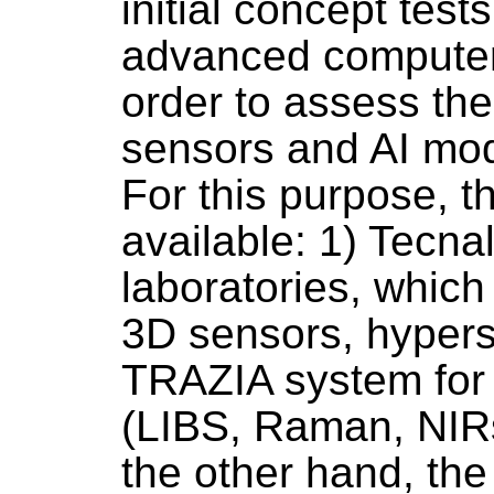
initial concept test
advanced computer
order to assess the v
sensors and AI mode
For this purpose, t
available: 1) Tecna
laboratories, whic
3D sensors, hypers
TRAZIA system for 
(LIBS, Raman, NIR
the other hand, the