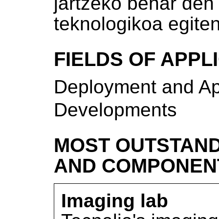
jartzeko behar den 
teknologikoa egiten
FIELDS OF APPL
Deployment and Ap
Developments
MOST OUTSTAND
AND COMPONEN
Imaging lab