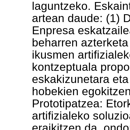
laguntzeko. Eskain
artean daude: (1) D
Enpresa eskatzaile
beharren azterketa
ikusmen artifiziale
kontzeptuala propo
eskakizunetara eta
hobekien egokitzen
Prototipatzea: Eto
artifizialeko soluzi
eraikitzen da, ond