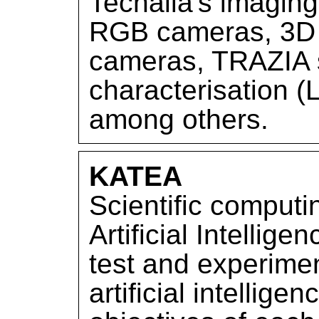
Tecnalia's imaging
RGB cameras, 3D 
cameras, TRAZIA s
characterisation 
among others.
KATEA
Scientific computi
Artificial Intellig
test and experime
artificial intellig