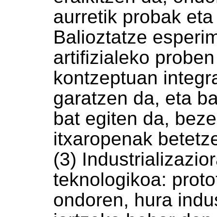
aurretik probak eta
Balioztatze esperi
artifizialeko probe
kontzeptuan integr
garatzen da, eta ba
bat egiten da, bez
itxaropenak betetze
(3) Industrializazio
teknologikoa: proto
ondoren, hura indus