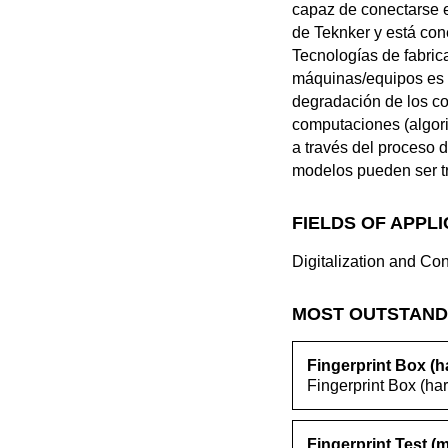
capaz de conectarse e
de Teknker y está con
Tecnologías de fabric
máquinas/equipos es e
degradación de los c
computaciones (algori
a través del proceso 
modelos pueden ser t
FIELDS OF APPL
Digitalization and Con
MOST OUTSTAND
Fingerprint Box (h
Fingerprint Box (ha
Fingerprint Test (