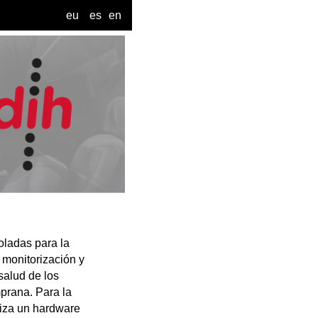
eu
es
en
oladas para la
 monitorización y
salud de los
prana. Para la
liza un hardware