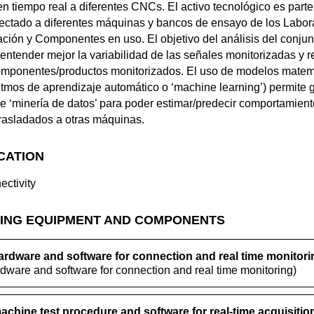
n tiempo real a diferentes CNCs. El activo tecnológico es par
ectado a diferentes máquinas y bancos de ensayo de los Labor
ación y Componentes en uso. El objetivo del análisis del conjun
ntender mejor la variabilidad de las señales monitorizadas y re
omponentes/productos monitorizados. El uso de modelos matemát
tmos de aprendizaje automático o ‘machine learning’) permite 
de ‘minería de datos’ para poder estimar/predecir comportamien
rasladados a otras máquinas.
ICATION
ectivity
ING EQUIPMENT AND COMPONENTS
ardware and software for connection and real time monitori
rdware and software for connection and real time monitoring)
machine test procedure and software for real-time acquisitio