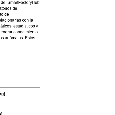
te del SmartFactoryHub
atorios de
to de
lacionarlas con la
icos, estadísticos y
generar conocimiento
tos anómalos. Estos
ng)
n)