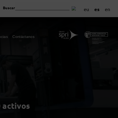
Buscar
es
eu
en
ncias
Contáctanos
 activos