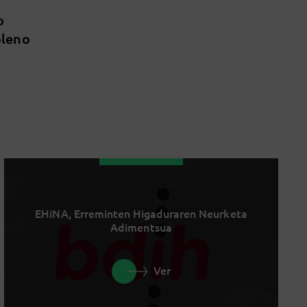
o
pleno
EHiNA, Erreminten Higaduraren Neurketa
Adimentsua
Ver