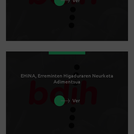
Ver
EHiNA, Erreminten Higaduraren Neurketa
Adimentsua
Ver