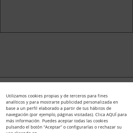
Utilizamos cookies propias y de terceros para fines
Qué es
Nodos
analíticos y para mostrarte publicidad personalizada en
base a un perfil elaborado a partir de tus hábitos de
Nuestra oferta
Catálogo de activos
navegación (por ejemplo, páginas visitadas). Clica AQUÍ para
Jornadas de inmersión
Experiencias
más información. Puedes aceptar todas las cookies
Contáctanos
pulsando el botón “Aceptar” o configurarlas o rechazar su