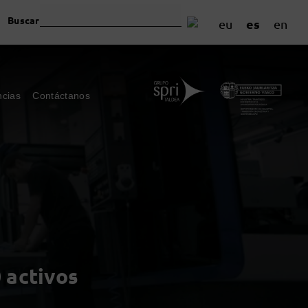
Buscar
es
eu
en
ncias
Contáctanos
 activos