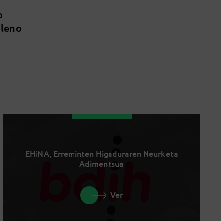
o
pleno
EHiNA, Erreminten Higaduraren Neurketa
Adimentsua
Ver