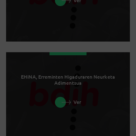
Ver
EHiNA, Erreminten Higaduraren Neurketa
Adimentsua
Ver