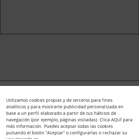
Utilizamos cookies propias y de terceros para fines
Qué es
Nodos
analíticos y para mostrarte publicidad personalizada en
base a un perfil elaborado a partir de tus hábitos de
Nuestra oferta
Catálogo de activos
navegación (por ejemplo, páginas visitadas). Clica AQUÍ para
Jornadas de inmersión
Experiencias
más información. Puedes aceptar todas las cookies
Contáctanos
pulsando el botón “Aceptar” o configurarlas o rechazar su