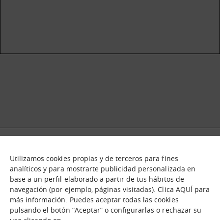
Utilizamos cookies propias y de terceros para fines
Qué es
Nodos
analíticos y para mostrarte publicidad personalizada en
base a un perfil elaborado a partir de tus hábitos de
Nuestra oferta
Catálogo de activos
navegación (por ejemplo, páginas visitadas). Clica AQUÍ para
Jornadas de inmersión
Experiencias
más información. Puedes aceptar todas las cookies
Contáctanos
pulsando el botón “Aceptar” o configurarlas o rechazar su