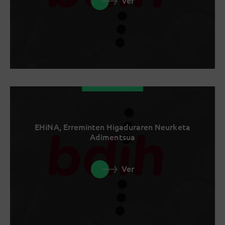
Ver
EHiNA, Erreminten Higaduraren Neurketa
Adimentsua
Ver