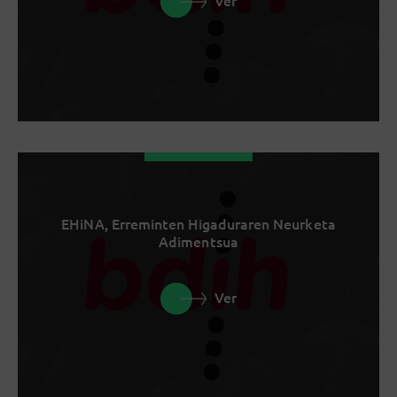
Ver
EHiNA, Erreminten Higaduraren Neurketa
Adimentsua
Ver