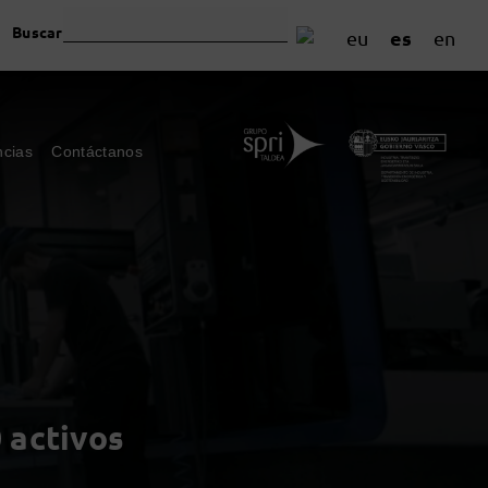
Buscar
es
eu
en
ncias
Contáctanos
 activos