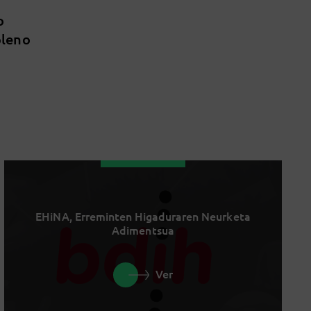
o
pleno
EHiNA, Erreminten Higaduraren Neurketa
Adimentsua
Ver