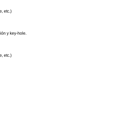
, etc.)
ión y key-hole.
, etc.)