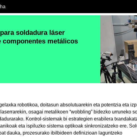
cha
 para soldadura láser
e componentes metálicos
laxka robotikoa, doitasun absolutuarekin eta potentzia eta izpi
laserrarekin, osagai metalikoen “wobbling” bidezko urruneko s
dadurarako. Kontrol-sistemak bi estrategien erabilera txandak
kanikoak eta ispiluzko sistema optikoak sinkronizatzeko ere. S
 bat dauka, prozesurako ibilbideen definizioan laguntzeko