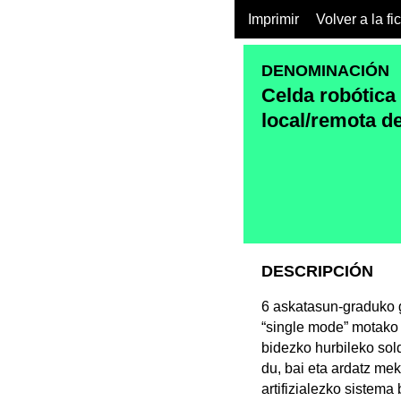
Imprimir
Volver a la fi
DENOMINACIÓN
Celda robótica
local/remota d
DESCRIPCIÓN
6 askatasun-graduko ge
“single mode” motako 
bidezko hurbileko sol
du, bai eta ardatz me
artifizialezko sistema