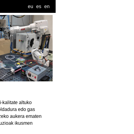
eu
es
en
-kalitate altuko
oldadura edo gas
atzeko aukera ematen
oluzioak ikusmen