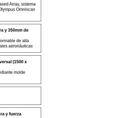
ased Array, sistema
n Olympus Omniscan
ra y 350mm de
ormable de alta
ales aeronáuticas
ersal (1500 x
ediante molde
ra y fuerza