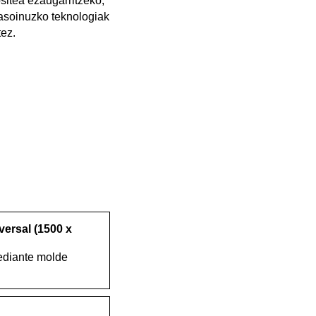
sitea ezaugarritzeko,
rasoinuzko teknologiak
tez.
ersal (1500 x
ediante molde