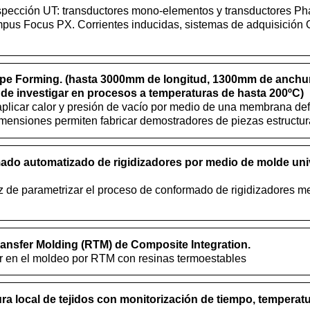
spección UT: transductores mono-elementos y transductores Ph
mpus Focus PX. Corrientes inducidas, sistemas de adquisició
pe Forming. (hasta 3000mm de longitud, 1300mm de anchu
 de investigar en procesos a temperaturas de hasta 200ºC)
licar calor y presión de vacío por medio de una membrana def
mensiones permiten fabricar demostradores de piezas estructur
ado automatizado de rigidizadores por medio de molde univ
 de parametrizar el proceso de conformado de rigidizadores m
ransfer Molding (RTM) de Composite Integration.
r en el moldeo por RTM con resinas termoestables
a local de tejidos con monitorización de tiempo, temperatu