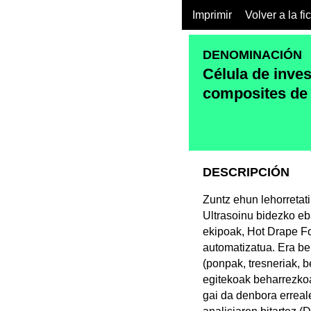
Imprimir
Volver a la fi
DENOMINACIÓN
Célula de inves
composites de 
DESCRIPCIÓN
Zuntz ehun lehorretati
Ultrasoinu bidezko eb
ekipoak, Hot Drape Fo
automatizatua. Era be
(ponpak, tresneriak, b
egitekoak beharrezkoa
gai da denbora erreale