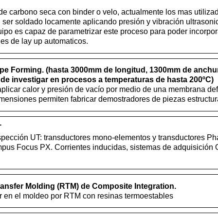
 de carbono seca con binder o velo, actualmente los mas utilizad
ser soldado locamente aplicando presión y vibración ultrasonic
quipo es capaz de parametrizar este proceso para poder incorpor
les de lay up automaticos.
pe Forming. (hasta 3000mm de longitud, 1300mm de anchu
 de investigar en procesos a temperaturas de hasta 200ºC)
licar calor y presión de vacío por medio de una membrana def
mensiones permiten fabricar demostradores de piezas estructur
T
spección UT: transductores mono-elementos y transductores Ph
mpus Focus PX. Corrientes inducidas, sistemas de adquisició
ransfer Molding (RTM) de Composite Integration.
r en el moldeo por RTM con resinas termoestables