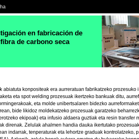
cha
tigación en fabricación de
fibra de carbono seca
k abiatuta konpositeak era aurreratuan fabrikatzeko prozesuko i
aketa eta spot welding prozesuak ikertzeko bankuak ditu, aurr
rmingerakoak, eta molde unibertsalaren bidezko aurreformaket
rean, bide likidoz moldekatzeko prozesuak garatzeko beharrez
erotzeko ekipoak) eta infusio aldaera guztiak eta resin transfe
k direnak. Zelulak ahalmen handia dauka ikertutako prozesuak
an indarrak, tenperaturak eta lehortze graduak kontrolatzeko, p