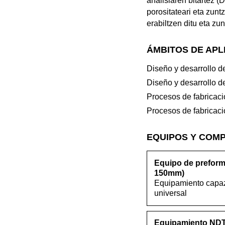
analisiaren bitartez 
porositateari eta zun
erabiltzen ditu eta zun
ÁMBITOS DE APL
Diseño y desarrollo d
Diseño y desarrollo d
Procesos de fabricac
Procesos de fabricac
EQUIPOS Y COM
Equipo de preform
150mm)
Equipamiento capaz
universal
Equipamiento ND