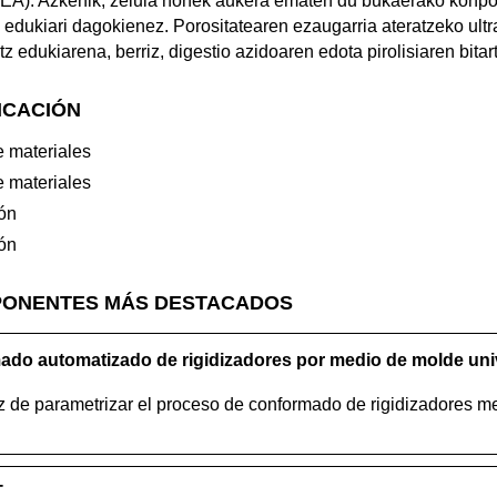
(DEA). Azkenik, zelula honek aukera ematen du bukaerako konpo
tz edukiari dagokienez. Porositatearen ezaugarria ateratzeko ult
tz edukiarena, berriz, digestio azidoaren edota pirolisiaren bitar
ICACIÓN
e materiales
e materiales
ión
ión
PONENTES MÁS DESTACADOS
ado automatizado de rigidizadores por medio de molde univ
 de parametrizar el proceso de conformado de rigidizadores m
T