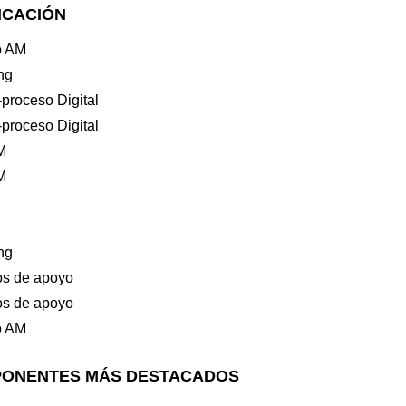
ICACIÓN
o AM
ng
proceso Digital
proceso Digital
M
M
ng
os de apoyo
os de apoyo
o AM
PONENTES MÁS DESTACADOS