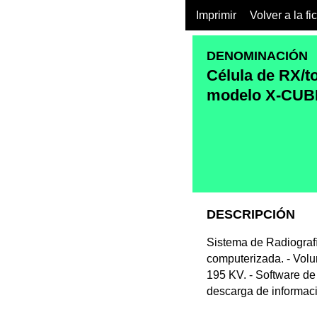
Imprimir
Volver a la fi
DENOMINACIÓN
Célula de RX/
modelo X-CUB
DESCRIPCIÓN
Sistema de Radiograf
computerizada. - Volu
195 KV. - Software de
descarga de informac