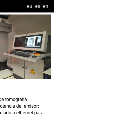
eu
es
en
de tomografía
otencia del emisor:
ctado a ethernet para