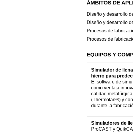
ÁMBITOS DE APL
Diseño y desarrollo d
Diseño y desarrollo d
Procesos de fabricac
Procesos de fabricac
EQUIPOS Y COM
Simulador de llena
hierro para prede
El software de simu
como ventaja innova
calidad metalúrgica
(Thermolan®) y con 
durante la fabricaci
Simuladores de ll
ProCAST y QuikCAST 