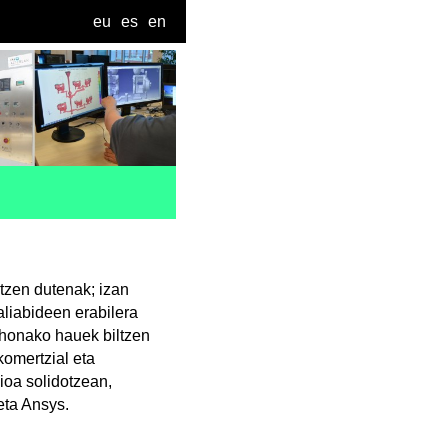
eu
es
en
tzen dutenak; izan
aliabideen erabilera
 honako hauek biltzen
omertzial eta
ioa solidotzean,
eta Ansys.