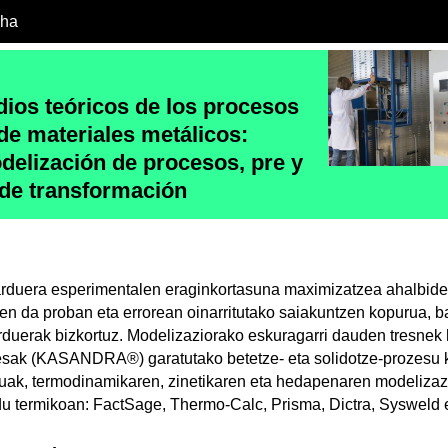
cha
dios teóricos de los procesos
de materiales metálicos:
delización de procesos, pre y
de transformación
jarduera esperimentalen eraginkortasuna maximizatzea ahalbide
en da proban eta errorean oinarritutako saiakuntzen kopurua, b
arduerak bizkortuz. Modelizaziorako eskuragarri dauden tresnek
resak (KASANDRA®) garatutako betetze- eta solidotze-prozesu k
uak, termodinamikaren, zinetikaren eta hedapenaren modelizaz
u termikoan: FactSage, Thermo-Calc, Prisma, Dictra, Sysweld 