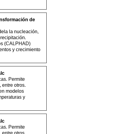
ansformación de
ela la nucleación,
recipitación.
icos (CALPHAD)
mentos y crecimiento
lc
as. Permite
 entre otros.
 en modelos
mperaturas y
lc
as. Permite
 entre otros.