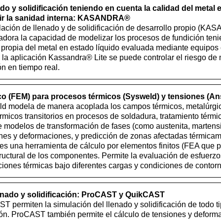
do y solidificación teniendo en cuenta la calidad del metal 
cir la sanidad interna: KASANDRA®
lación de llenado y de solidificación de desarrollo propio (K
dora la capacidad de modelizar los procesos de fundición teni
 propia del metal en estado líquido evaluada mediante equipos 
la aplicación Kassandra® Lite se puede controlar el riesgo de
ón en tiempo real.
o (FEM) para procesos térmicos (Sysweld) y tensiones (An
ld modela de manera acoplada los campos térmicos, metalúrgi
rmicos transitorios en procesos de soldadura, tratamiento térmi
e modelos de transformación de fases (como austenita, martensita,
nes y deformaciones, y predicción de zonas afectadas térmicam
es una herramienta de cálculo por elementos finitos (FEA que pe
uctural de los componentes. Permite la evaluación de esfuerzo
ciones térmicas bajo diferentes cargas y condiciones de contorn
enado y solidificación: ProCAST y QuikCAST
permiten la simulación del llenado y solidificación de todo t
ón. ProCAST también permite el cálculo de tensiones y deforma