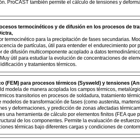
ón. ProCAST también permite el cálculo de tensiones y deforma
ocesos termocinéticos y de difusión en los procesos de tr
ictra,
 termocinético para la precipitación de fases secundarias. Mod
cencia de partículas, útil para entender el endurecimiento por p
r de difusión multicomponente acoplado a datos termodinám
. Muy útil para estudiar la evolución de concentraciones de ele
idificación y tratamientos térmicos.
o (FEM) para procesos térmicos (Sysweld) y tensiones (An
ld modela de manera acoplada los campos térmicos, metalúrgi
rmicos transitorios en procesos de soldadura, tratamiento térmi
e modelos de transformación de fases (como austenita, martensita,
nes y deformaciones, y predicción de zonas afectadas térmicam
es una herramienta de cálculo por elementos finitos (FEA que pe
uctural de los componentes. Permite la evaluación de esfuerzo
ciones térmicas bajo diferentes cargas y condiciones de contorn