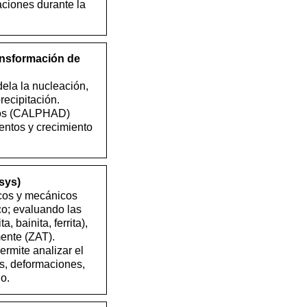
ciones durante la
ansformación de
ela la nucleación,
recipitación.
icos (CALPHAD)
mentos y crecimiento
sys)
cos y mecánicos
co; evaluando las
 bainita, ferrita),
ente (ZAT).
rmite analizar el
s, deformaciones,
o.