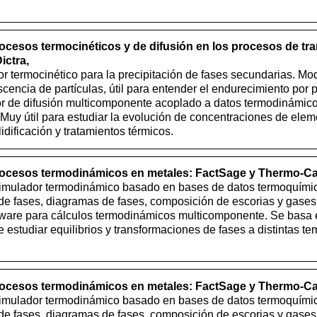
ocesos termocinéticos y de difusión en los procesos de tr
ictra,
 termocinético para la precipitación de fases secundarias. Mod
cencia de partículas, útil para entender el endurecimiento por p
r de difusión multicomponente acoplado a datos termodinám
. Muy útil para estudiar la evolución de concentraciones de ele
idificación y tratamientos térmicos.
ocesos termodinámicos en metales: FactSage y Thermo-Ca
simulador termodinámico basado en bases de datos termoquímic
 de fases, diagramas de fases, composición de escorias y gases,
tware para cálculos termodinámicos multicomponente. Se basa
studiar equilibrios y transformaciones de fases a distintas te
ocesos termodinámicos en metales: FactSage y Thermo-Ca
simulador termodinámico basado en bases de datos termoquímic
 de fases, diagramas de fases, composición de escorias y gases,