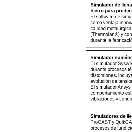
Simulador de llena
hierro para prede
El software de simu
como ventaja innova
calidad metalúrgica
(Thermolan®) y con 
durante la fabricaci
Simulador numéric
El simulador Syswe
durante procesos té
distorsiones. Incluy
evolución de tensio
El simulador Ansys 
comportamiento estr
vibraciones y condi
Simuladores de ll
ProCAST y QuikCAST 
procesos de fundici