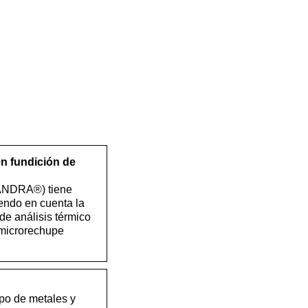
en fundición de
ASANDRA®) tiene
endo en cuenta la
de análisis térmico
 microrechupe
ipo de metales y