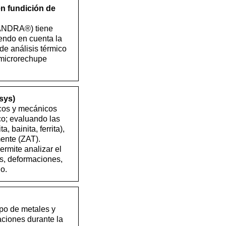
en fundición de
ASANDRA®) tiene
endo en cuenta la
de análisis térmico
 microrechupe
sys)
cos y mecánicos
co; evaluando las
 bainita, ferrita),
ente (ZAT).
rmite analizar el
s, deformaciones,
o.
ipo de metales y
ciones durante la