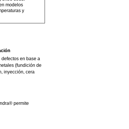
 en modelos
mperaturas y
ación
e defectos en base a
metales (fundición de
, inyección, cera
andra® permite