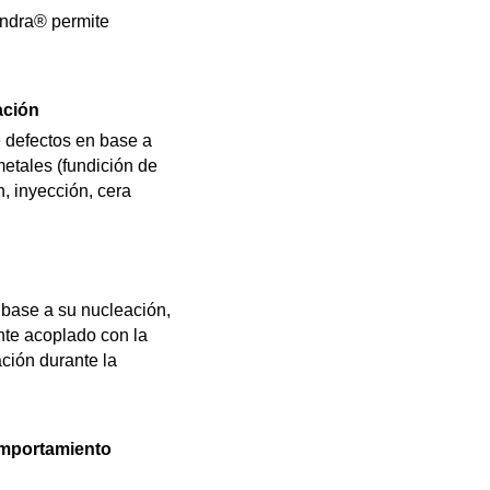
andra® permite
ación
e defectos en base a
metales (fundición de
, inyección, cera
 base a su nucleación,
nte acoplado con la
ción durante la
omportamiento