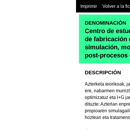
Imprimir
Volver a la fi
DENOMINACIÓN
Centro de estu
de fabricación 
simulación, mo
post-procesos 
DESCRIPCIÓN
Azterketa teorikoak, 
ere, nabarmen murrizt
optimizatuz eta I+G j
dituzte: Azterlan enp
propioaren simulagail
hoztean eta tratamend