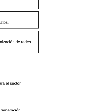
atos.
mización de redes
ra el sector
e generación