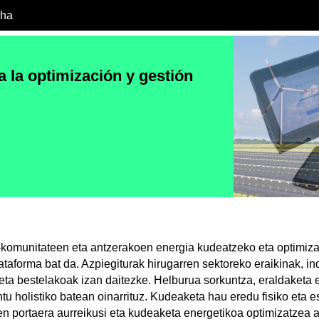
cha
a la optimización y gestión
-komunitateen eta antzerakoen energia kudeatzeko eta optimiz
taforma bat da. Azpiegiturak hirugarren sektoreko eraikinak, ind
 eta bestelakoak izan daitezke. Helburua sorkuntza, eraldaketa
u holistiko batean oinarrituz. Kudeaketa hau eredu fisiko eta es
men portaera aurreikusi eta kudeaketa energetikoa optimizatzea