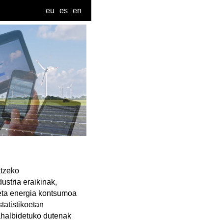
eu
es
en
atzeko
ustria eraikinak,
 eta energia kontsumoa
tatistikoetan
 ahalbidetuko dutenak