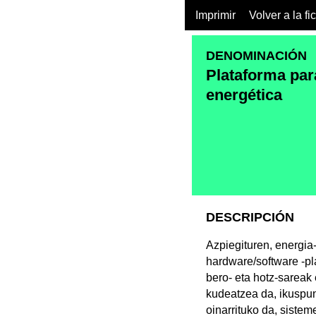
Imprimir
Volver a la fi
DENOMINACIÓN
Plataforma par
energética
DESCRIPCIÓN
Azpiegituren, energia
hardware/software -pla
bero- eta hotz-sareak
kudeatzea da, ikuspunt
oinarrituko da, siste