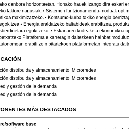
ako denbora horizonteetan. Honako hauek izango dira eskari e
eko faktore nagusiak: • Sistemen funtzionamendu-moduak optim
tikoa maximizatzeko. • Kontsumo-kurba tokiko energia berriztaga
egokitzea • Energia eraldatzeko baliabideak erabiltzea, produ
sberdinetara egokitzeko. • Eskariaren kudeaketa ekonomikoa o
etxatzeko Plataforma elkarreragin daitezkeen hainbat moduluz
onomoan erabili zein bitartekoen plataformetan integratu dait
ICACIÓN
ción distribuida y almacenamiento. Microrredes
ción distribuida y almacenamiento. Microrredes
red y gestión de la demanda
red y gestión de la demanda
PONENTES MÁS DESTACADOS
re/software base