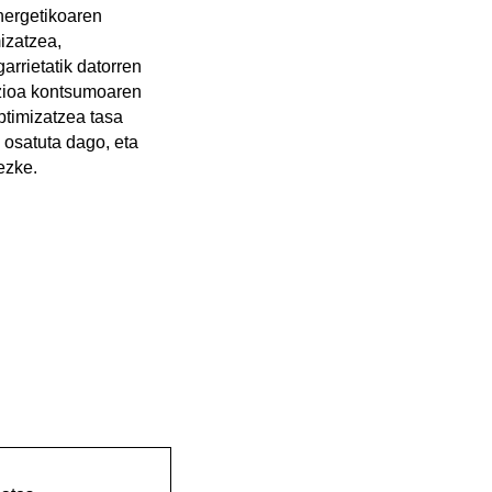
nergetikoaren
izatzea,
rrietatik datorren
kzioa kontsumoaren
ptimizatzea tasa
 osatuta dago, eta
ezke.