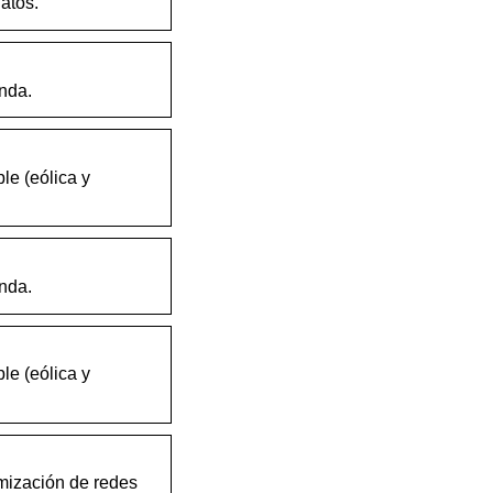
atos.
nda.
e (eólica y
nda.
e (eólica y
mización de redes