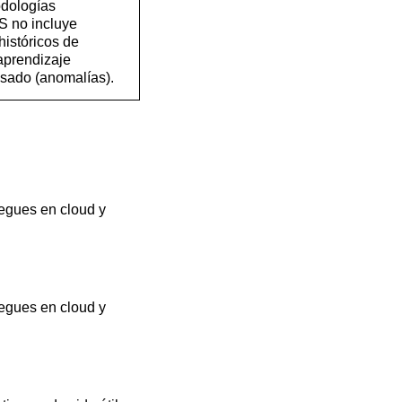
odologías
S no incluye
históricos de
aprendizaje
isado (anomalías).
iegues en cloud y
iegues en cloud y