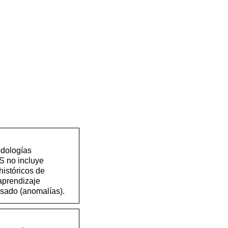
odologías
S no incluye
históricos de
aprendizaje
isado (anomalías).