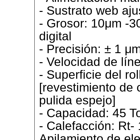
- Sustrato web aj
- Grosor: 10μm -3
digital
- Precisión: ± 1 μ
- Velocidad de líne
- Superficie del ro
[revestimiento de 
pulida espejo]
- Capacidad: 45 T
- Calefacción: Rt-
Apilamiento de el