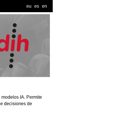
eu
es
en
 modelos IA. Permite
 de decisiones de