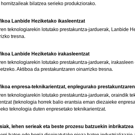
hornitzaileak bilatzea serieko produkziorako.
fikoa Lanbide Heziketako ikasleentzat
ren teknologiarekin lotutako prestakuntza-jarduerak, Lanbide H
izko tresna.
fikoa Lanbide Heziketako irakasleentzat
ren teknologiarekin lotutako prestakuntza-jarduerak, irakasleen
tzeko. Aktiboa da prestakuntzaren oinarrizko tresna.
fikoa enpresa-teknikarientzat, enplegurako prestakuntzaren
en teknologiarekin lotutako prestakuntza-jarduerak, oraindik te
entzat (teknologia horrek balio erantsia eman diezaieke enpres
eko teknologia duten enpresetako teknikarientzat.
isiak, lehen serieak eta beste prozesu batzuekin inbrikatzea
berri baten edo berriz diseinatutako pieza baten industrializazio-