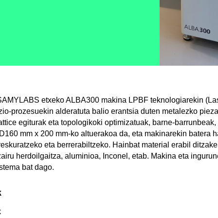
o SAMYLABS etxeko ALBA300 makina LPBF teknologiarekin (La
azio-prozesuekin alderatuta balio erantsia duten metalezko pieza
attice egiturak eta topologikoki optimizatuak, barne-barrunbeak,
160 mm x 200 mm-ko altuerakoa da, eta makinarekin batera h
eskuratzeko eta berrerabiltzeko. Hainbat material erabil ditzake:
zairu herdoilgaitza, aluminioa, Inconel, etab. Makina eta inguru
stema bat dago.
k
k