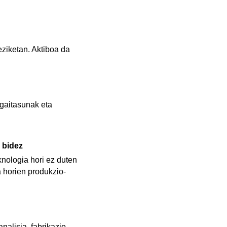
eziketan. Aktiboa da
 gaitasunak eta
 bidez
knologia hori ez duten
a horien produkzio-
analisia, fabrikazio