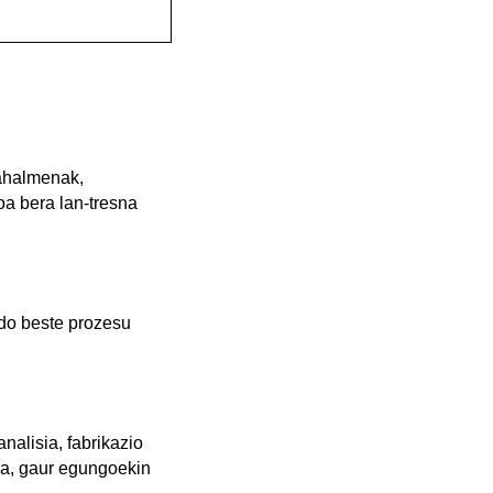
 ahalmenak,
boa bera lan-tresna
edo beste prozesu
analisia, fabrikazio
zea, gaur egungoekin