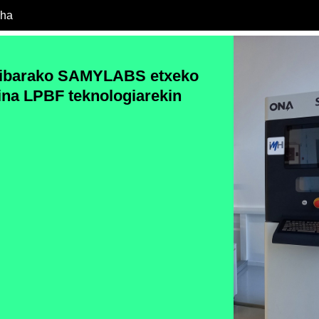
cha
itibarako SAMYLABS etxeko
na LPBF teknologiarekin