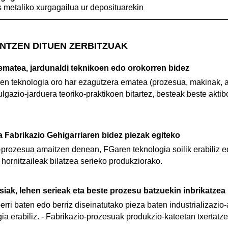
metaliko xurgagailua ur deposituarekin
NTZEN DITUEN ZERBITZUAK
ematea, jardunaldi teknikoen edo orokorren bidez
ren teknologia oro har ezagutzera ematea (prozesua, makinak,
ulgazio-jarduera teoriko-praktikoen bitartez, besteak beste akti
ea Fabrikazio Gehigarriaren bidez piezak egiteko
o-prozesua amaitzen denean, FGaren teknologia soilik erabiliz 
hornitzaileak bilatzea serieko produkziorako.
isiak, lehen serieak eta beste prozesu batzuekin inbrikatzea
berri baten edo berriz diseinatutako pieza baten industrializazio-
gia erabiliz. - Fabrikazio-prozesuak produkzio-kateetan txertat