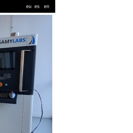
eu
es
en