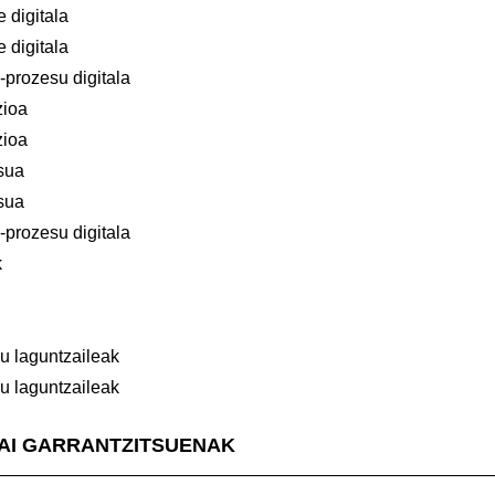
 digitala
 digitala
-prozesu digitala
zioa
zioa
sua
sua
-prozesu digitala
k
u laguntzaileak
u laguntzaileak
GAI GARRANTZITSUENAK