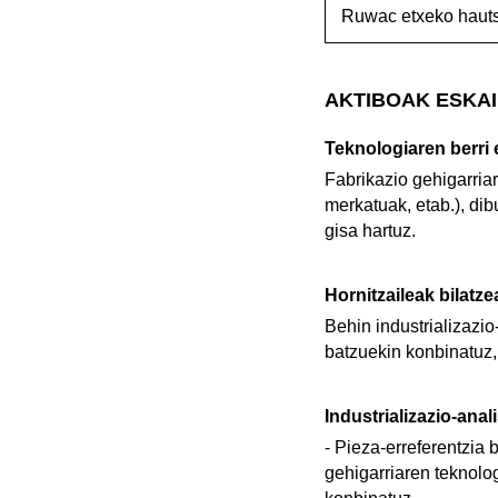
Ruwac etxeko hauts 
AKTIBOAK ESKAI
Teknologiaren berri 
Fabrikazio gehigarria
merkatuak, etab.), dib
gisa hartuz.
Hornitzaileak bilatz
Behin industrializazi
batzuekin konbinatuz, 
Industrializazio-anal
- Pieza-erreferentzia 
gehigarriaren teknolo