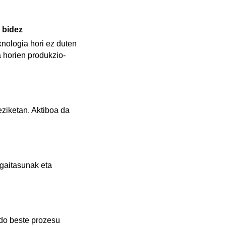
 bidez
knologia hori ez duten
a horien produkzio-
eziketan. Aktiboa da
 gaitasunak eta
edo beste prozesu