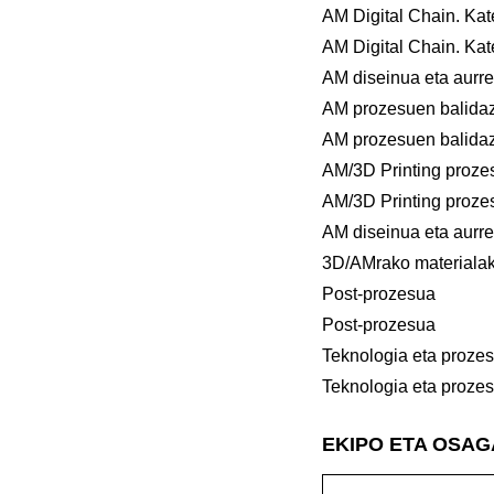
AM Digital Chain. Kate
AM Digital Chain. Kate
AM diseinua eta aurre
AM prozesuen balida
AM prozesuen balida
AM/3D Printing proze
AM/3D Printing proze
AM diseinua eta aurre
3D/AMrako materiala
Post-prozesua
Post-prozesua
Teknologia eta prozes
Teknologia eta prozes
EKIPO ETA OSA