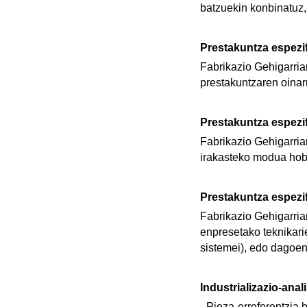
batzuekin konbinatuz, 
Prestakuntza espezi
Fabrikazio Gehigarria
prestakuntzaren oinarr
Prestakuntza espezi
Fabrikazio Gehigarria
irakasteko modua hobe
Prestakuntza espezi
Fabrikazio Gehigarriar
enpresetako teknikari
sistemei), edo dagoen
Industrializazio-anal
- Pieza-erreferentzia 