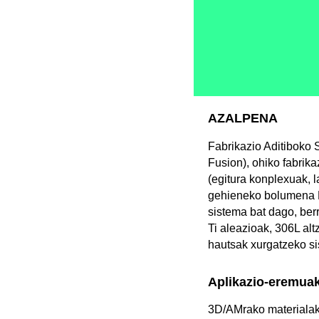
AZALPENA
Fabrikazio Aditibok
Fusion), ohiko fabrik
(egitura konplexuak, l
gehieneko bolumena D
sistema bat dago, berr
Ti aleazioak, 306L alt
hautsak xurgatzeko si
Aplikazio-eremua
3D/AMrako materiala