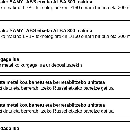
barako SAMYLABS etxeko ALBA 300 makina
ako makina LPBF teknologiarekin D160 oinarri biribila eta 200 
barako SAMYLABS etxeko ALBA 300 makina
ako makina LPBF teknologiarekin D160 oinarri biribila eta 200 
rgagailua
metaliko xurgagailua ur deposituarekin
ts metalikoa bahetu eta berrerabiltzeko unitatea
ziklatu eta berrerabiltzeko Russel etxeko bahetze gailua
ts metalikoa bahetu eta berrerabiltzeko unitatea
ziklatu eta berrerabiltzeko Russel etxeko bahetze gailua
rgagailua