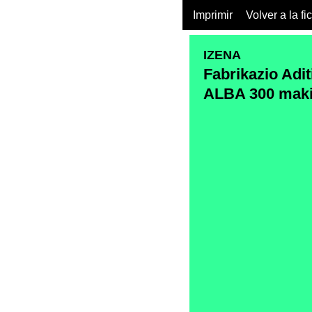
Imprimir
Volver a la fi
IZENA
Fabrikazio Ad
ALBA 300 maki