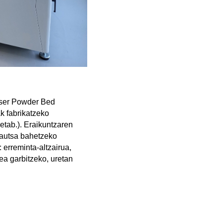
ser Powder Bed
k fabrikatzeko
 etab.). Eraikuntzaren
autsa bahetzeko
 erreminta-altzairua,
nea garbitzeko, uretan