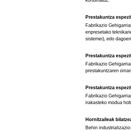
konbinatuz.
Prestakuntza espezi
Fabrikazio Gehigarriar
enpresetako teknikari
sistemei), edo dagoen
Prestakuntza espezi
Fabrikazio Gehigarria
prestakuntzaren oinarr
Prestakuntza espezi
Fabrikazio Gehigarria
irakasteko modua hobe
Hornitzaileak bilatz
Behin industrializazi