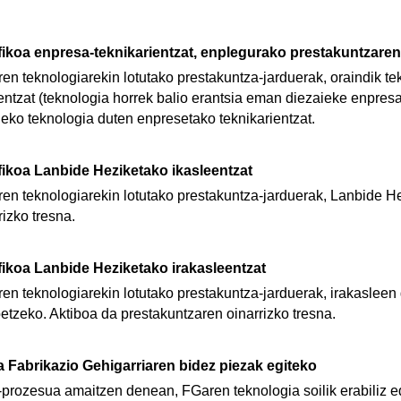
fikoa enpresa-teknikarientzat, enplegurako prestakuntzaren
en teknologiarekin lotutako prestakuntza-jarduerak, oraindik te
entzat (teknologia horrek balio erantsia eman diezaieke enpres
eko teknologia duten enpresetako teknikarientzat.
fikoa Lanbide Heziketako ikasleentzat
ren teknologiarekin lotutako prestakuntza-jarduerak, Lanbide H
izko tresna.
fikoa Lanbide Heziketako irakasleentzat
ren teknologiarekin lotutako prestakuntza-jarduerak, irakasleen
tzeko. Aktiboa da prestakuntzaren oinarrizko tresna.
ea Fabrikazio Gehigarriaren bidez piezak egiteko
o-prozesua amaitzen denean, FGaren teknologia soilik erabiliz 