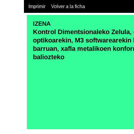
Imprimir
Volver a la ficha
IZENA
Kontrol Dimentsionaleko Zelula,
optikoarekin, M3 softwarearekin 
barruan, xafla metalikoen konfo
baliozteko