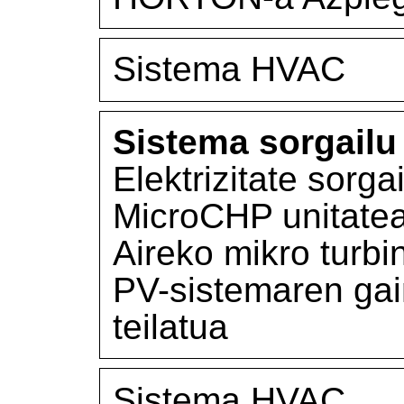
Sistema HVAC
Sistema sorgailu 
Elektrizitate sorga
MicroCHP unitate
Aireko mikro turbi
PV-sistemaren gai
teilatua
Sistema HVAC