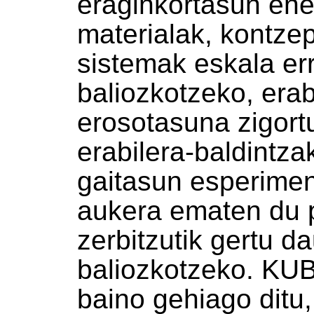
eraginkortasun ene
materialak, kontze
sistemak eskala er
baliozkotzeko, erab
erosotasuna zigor
erabilera-baldintza
gaitasun esperiment
aukera ematen du 
zerbitzutik gertu d
baliozkotzeko. KU
baino gehiago ditu,