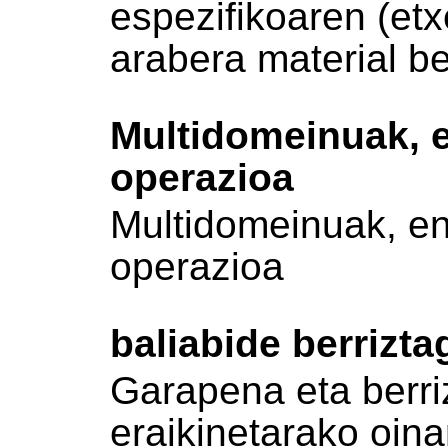
espezifikoaren (etxe
arabera material ber
Multidomeinuak, e
operazioa
Multidomeinuak, en
operazioa
baliabide berrizta
Garapena eta berri
eraikinetarako oina