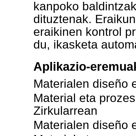
kanpoko baldintzak
dituztenak. Eraikunt
eraikinen kontrol p
du, ikasketa autom
Aplikazio-eremua
Materialen diseño 
Material eta proz
Zirkularrean
Materialen diseño 