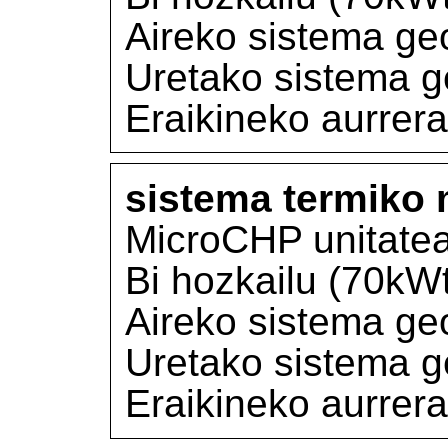
Aireko sistema ge
Uretako sistema g
Eraikineko aurrer
sistema termiko 
MicroCHP unitatea
Bi hozkailu (70kWt
Aireko sistema ge
Uretako sistema g
Eraikineko aurrer