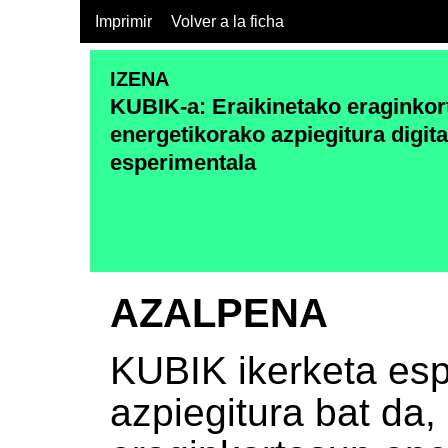
Imprimir
Volver a la ficha
IZENA
KUBIK-a: Eraikinetako eraginko
energetikorako azpiegitura digita
esperimentala
AZALPENA
KUBIK ikerketa es
azpiegitura bat da,