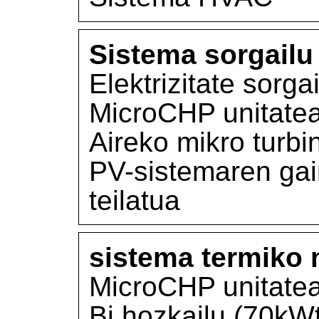
Sistema sorgailu 
Elektrizitate sorga
MicroCHP unitate
Aireko mikro turbi
PV-sistemaren gai
teilatua
sistema termiko 
MicroCHP unitatea
Bi hozkailu (70kWt