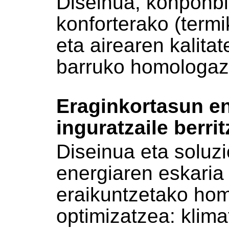
Diseinua, konponbi
konforterako (termi
eta airearen kalita
barruko homologaz
Eraginkortasun e
inguratzaile berrit
Diseinua eta soluzi
energiaren eskaria 
eraikuntzetako ho
optimizatzea: klima