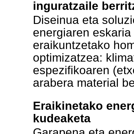
inguratzaile berrit
Diseinua eta soluzi
energiaren eskaria 
eraikuntzetako ho
optimizatzea: klima
espezifikoaren (etxe
arabera material ber
Eraikinetako ener
kudeaketa
Garapena eta energ