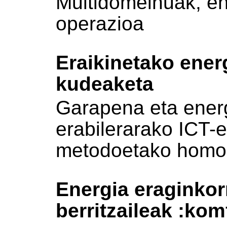
Multidomeinuak, en
operazioa
Eraikinetako ener
kudeaketa
Garapena eta energ
erabilerarako ICT-e
metodoetako homo
Energia eraginkor
berritzaileak :kom