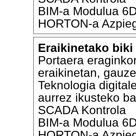
BIM-a Modulua 6
HORTON-a Azpieg
Eraikinetako biki 
Portaera eraginko
eraikinetan, gauze
Teknologia digital
aurrez ikusteko ba
SCADA Kontrola
BIM-a Modulua 6
HORTON-a Azpieg