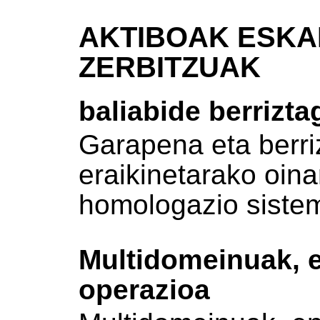
AKTIBOAK ESKA
ZERBITZUAK
baliabide berrizta
Garapena eta berri
eraikinetarako oina
homologazio siste
Multidomeinuak, e
operazioa