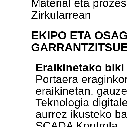
Material eta proz
Zirkularrean
EKIPO ETA OSAG
GARRANTZITSU
Eraikinetako biki 
Portaera eraginko
eraikinetan, gauze
Teknologia digital
aurrez ikusteko ba
SCADA Kontrola