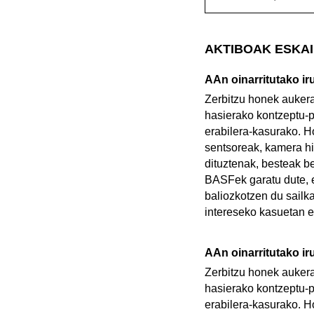
AKTIBOAK ESKAI
AAn oinarritutako ir
Zerbitzu honek auker
hasierako kontzeptu-p
erabilera-kasurako. H
sentsoreak, kamera h
dituztenak, besteak 
BASFek garatu dute, e
baliozkotzen du sailka
intereseko kasuetan e
AAn oinarritutako ir
Zerbitzu honek auker
hasierako kontzeptu-p
erabilera-kasurako. H