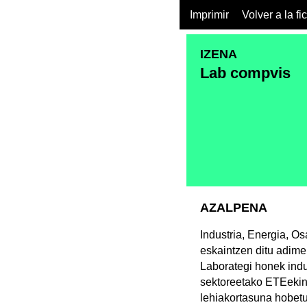
Imprimir
Volver a la fi
IZENA
Lab compvis
AZALPENA
Industria, Energia, O
eskaintzen ditu adimen
Laborategi honek indu
sektoreetako ETEekin e
lehiakortasuna hobetu