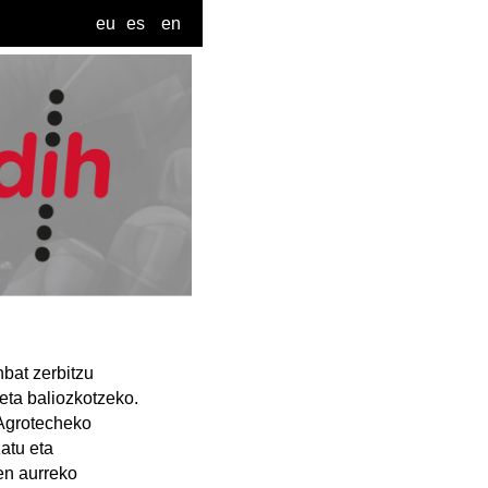
eu
es
en
nbat zerbitzu
 eta baliozkotzeko.
 Agrotecheko
atu eta
en aurreko