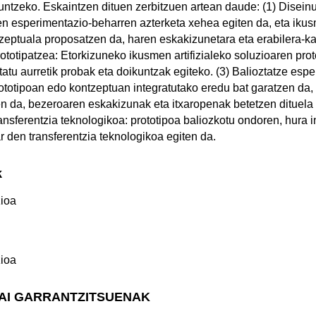
ntzeko. Eskaintzen dituen zerbitzuen artean daude: (1) Diseinu
n esperimentazio-beharren azterketa xehea egiten da, eta ikusm
zeptuala proposatzen da, haren eskakizunetara eta erabilera-k
ototipatzea: Etorkizuneko ikusmen artifizialeko soluzioaren prot
atu aurretik probak eta doikuntzak egiteko. (3) Balioztatze esp
rototipoan edo kontzeptuan integratutako eredu bat garatzen da, 
n da, bezeroaren eskakizunak eta itxaropenak betetzen dituela z
ransferentzia teknologikoa: prototipoa baliozkotu ondoren, hura i
r den transferentzia teknologikoa egiten da.
k
ioa
ioa
GAI GARRANTZITSUENAK