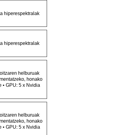
a hiperespektralak
a hiperespektralak
koitzaren helburuak
rimentatzeko, honako
e • GPU: 5 x Nvidia
koitzaren helburuak
rimentatzeko, honako
e • GPU: 5 x Nvidia