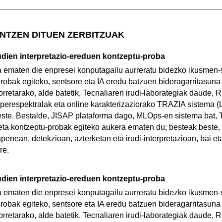
NTZEN DITUEN ZERBITZUAK
udien interpretazio-ereduen kontzeptu-proba
a ematen die enpresei konputagailu aurreratu bidezko ikusmen-
robak egiteko, sentsore eta IA eredu batzuen bideragarritasuna
orretarako, alde batetik, Tecnaliaren irudi-laborategiak daude
iperespektralak eta online karakterizaziorako TRAZIA sistema 
beste. Bestalde, JISAP plataforma dago, MLOps-en sistema bat
ta kontzeptu-probak egiteko aukera ematen du; besteak beste, 
penean, detekzioan, azterketan eta irudi-interpretazioan, bai e
re.
udien interpretazio-ereduen kontzeptu-proba
a ematen die enpresei konputagailu aurreratu bidezko ikusmen-
robak egiteko, sentsore eta IA eredu batzuen bideragarritasuna
orretarako, alde batetik, Tecnaliaren irudi-laborategiak daude