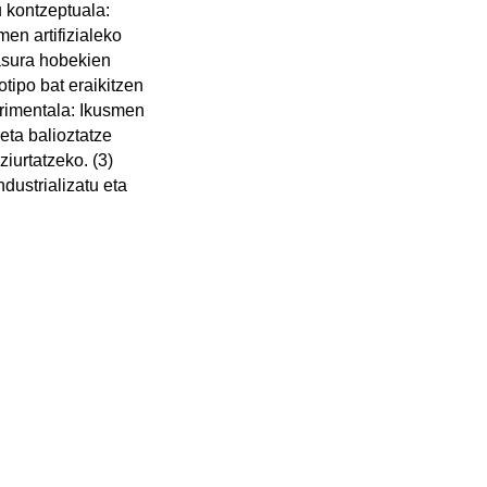
 kontzeptuala:
en artifizialeko
asura hobekien
otipo bat eraikitzen
erimentala: Ikusmen
eta balioztatze
iurtatzeko. (3)
ndustrializatu eta