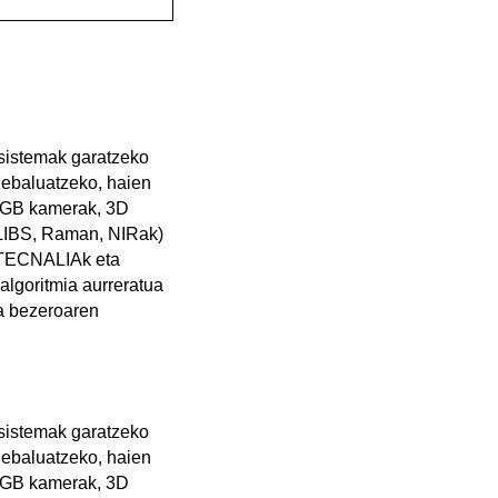
sistemak garatzeko
 ebaluatzeko, haien
, RGB kamerak, 3D
(LIBS, Raman, NIRak)
, TECNALIAk eta
algoritmia aurreratua
ta bezeroaren
sistemak garatzeko
 ebaluatzeko, haien
, RGB kamerak, 3D