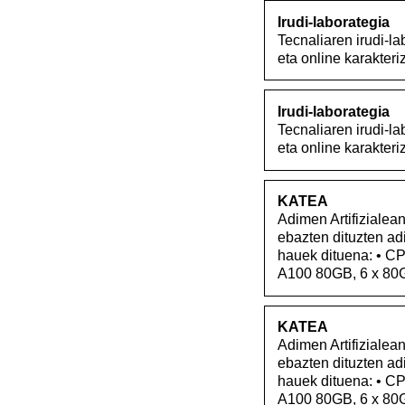
Irudi-laborategia
Tecnaliaren irudi-l
eta online karakter
Irudi-laborategia
Tecnaliaren irudi-l
eta online karakter
KATEA
Adimen Artifizialean
ebazten dituzten ad
hauek dituena: • CP
A100 80GB, 6 x 80
KATEA
Adimen Artifizialean
ebazten dituzten ad
hauek dituena: • CP
A100 80GB, 6 x 80