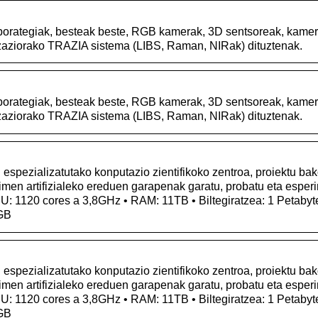
aborategiak, besteak beste, RGB kamerak, 3D sentsoreak, kamer
izaziorako TRAZIA sistema (LIBS, Raman, NIRak) dituztenak.
aborategiak, besteak beste, RGB kamerak, 3D sentsoreak, kamer
izaziorako TRAZIA sistema (LIBS, Raman, NIRak) dituztenak.
 espezializatutako konputazio zientifikoko zentroa, proiektu ba
imen artifizialeko ereduen garapenak garatu, probatu eta espe
U: 1120 cores a 3,8GHz • RAM: 11TB • Biltegiratzea: 1 Petabyt
GB
 espezializatutako konputazio zientifikoko zentroa, proiektu ba
imen artifizialeko ereduen garapenak garatu, probatu eta espe
U: 1120 cores a 3,8GHz • RAM: 11TB • Biltegiratzea: 1 Petabyt
GB