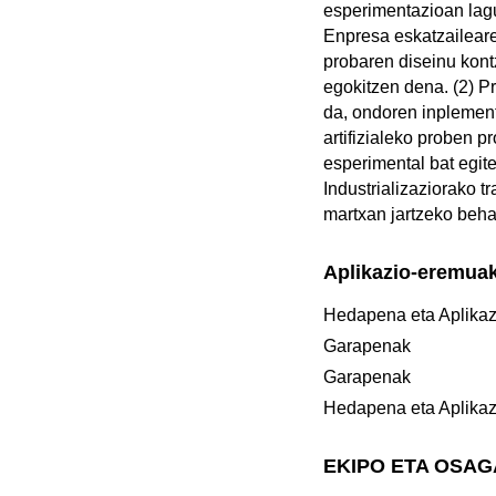
esperimentazioan lagu
Enpresa eskatzaileare
probaren diseinu kont
egokitzen dena. (2) Pr
da, ondoren inplement
artifizialeko proben p
esperimental bat egite
Industrializaziorako t
martxan jartzeko beha
Aplikazio-eremua
Hedapena eta Aplikaz
Garapenak
Garapenak
Hedapena eta Aplikaz
EKIPO ETA OSA