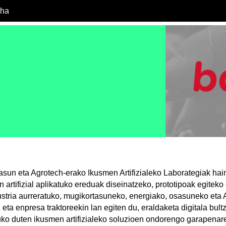
cha
sasun eta Agrotech-erako Ikusmen Artifizialeko Laborategiak hai
 artifizial aplikatuko ereduak diseinatzeko, prototipoak egiteko
stria aurreratuko, mugikortasuneko, energiako, osasuneko eta
ta enpresa traktoreekin lan egiten du, eraldaketa digitala bultz
ko duten ikusmen artifizialeko soluzioen ondorengo garapenar