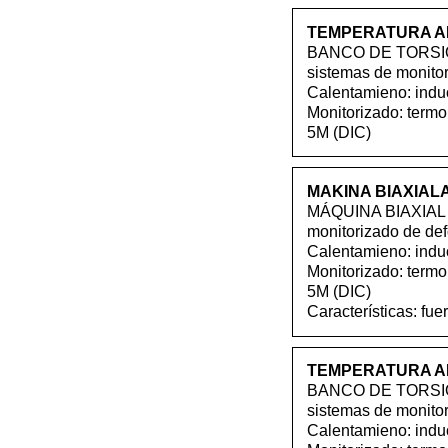
TEMPERATURA A
BANCO DE TORSIÓN
sistemas de monito
Calentamieno: induc
Monitorizado: termo
5M (DIC)
MAKINA BIAXIALA 
MÁQUINA BIAXIAL D
monitorizado de de
Calentamieno: induc
Monitorizado: termo
5M (DIC)
Características: f
TEMPERATURA A
BANCO DE TORSIÓN
sistemas de monito
Calentamieno: induc