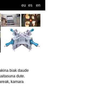
eu
es
en
ina biak daude
gaitasuna dute.
pareak, kamara