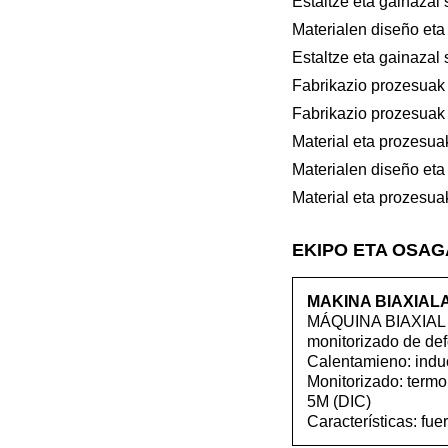
Estaltze eta gainazal
Materialen diseño et
Estaltze eta gainazal
Fabrikazio prozesuak
Fabrikazio prozesuak
Material eta prozesu
Materialen diseño et
Material eta prozesu
EKIPO ETA OSA
MAKINA BIAXIALA 
MÁQUINA BIAXIAL D
monitorizado de de
Calentamieno: induc
Monitorizado: termo
5M (DIC)
Características: f