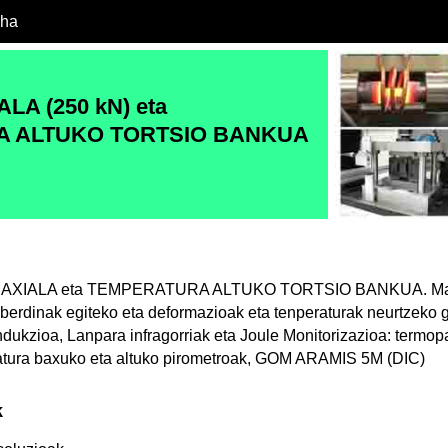
cha
LA (250 kN) eta
 ALTUKO TORTSIO BANKUA
BIAXIALA eta TEMPERATURA ALTUKO TORTSIO BANKUA. Mak
berdinak egiteko eta deformazioak eta tenperaturak neurtzeko 
dukzioa, Lanpara infragorriak eta Joule Monitorizazioa: termo
ratura baxuko eta altuko pirometroak, GOM ARAMIS 5M (DIC)
k