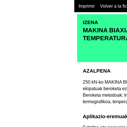
Imprimir
Volver a la fi
IZENA
MAKINA BIAXIA
TEMPERATURA
AZALPENA
250 kN-ko MAKINA 
ekipatuak beroketa ez
Beroketa metodoak: In
termografikoa, tenpe
Aplikazio-eremua