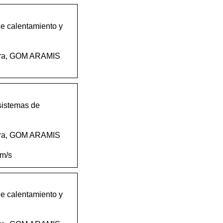
calentamiento y
atura, GOM ARAMIS
sistemas de
atura, GOM ARAMIS
mm/s
calentamiento y