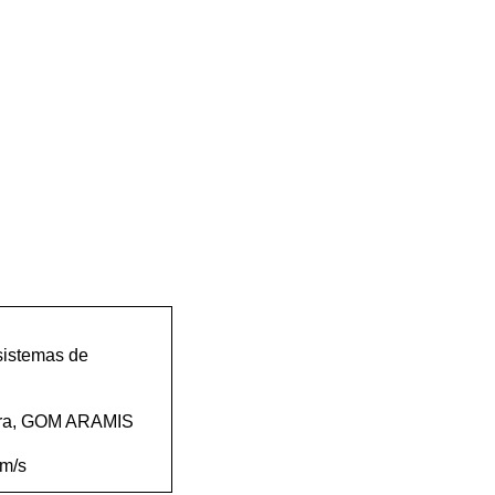
sistemas de
atura, GOM ARAMIS
mm/s