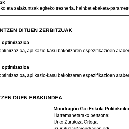
ak
o eta saiakuntzak egiteko tresneria, hainbat ebaketa-parametr
NTZEN DITUEN ZERBITZUAK
 optimizazioa
ptimizazioa, aplikazio-kasu bakoitzaren espezifikazioen arabe
 optimizazioa
ptimizazioa, aplikazio-kasu bakoitzaren espezifikazioen arabe
TZEN DUEN ERAKUNDEA
Mondragón Goi Eskola Politekni
Harremanetarako pertsona:
Urko Zurutuza Ortega
uzurutuza@mondragon.edu