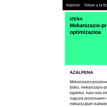
Imprimir
Volver a la fi
IZENA
Mekanizazio-pr
optimizazioa
AZALPENA
Mekanizazio-prozesue
bidez, mekanizazio-p
egokituz, hala nola e
nagusia prozesuaren 
mekanizatuen kalitate