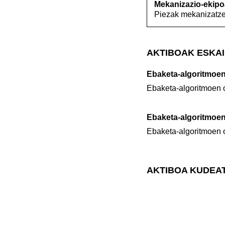
Mekanizazio-ekipo
Piezak mekanizatzek
AKTIBOAK ESKAI
Ebaketa-algoritmoen
Ebaketa-algoritmoen o
Ebaketa-algoritmoen
Ebaketa-algoritmoen o
AKTIBOA KUDEA