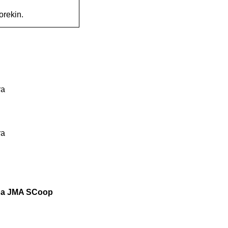
orekin.
ra
ra
koa JMA SCoop