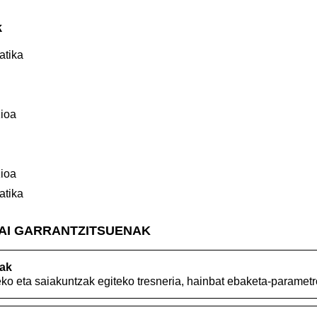
k
atika
ioa
ioa
atika
GAI GARRANTZITSUENAK
ak
o eta saiakuntzak egiteko tresneria, hainbat ebaketa-parametr