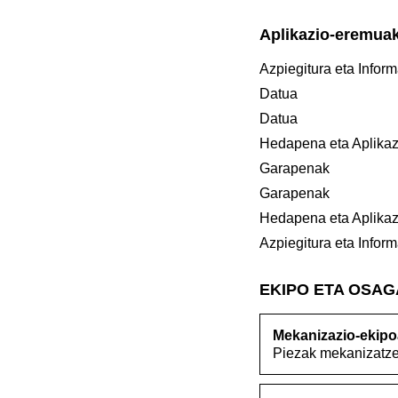
Aplikazio-eremua
Azpiegitura eta Inform
Datua
Datua
Hedapena eta Aplikaz
Garapenak
Garapenak
Hedapena eta Aplikaz
Azpiegitura eta Inform
EKIPO ETA OSA
Mekanizazio-ekipo
Piezak mekanizatzek