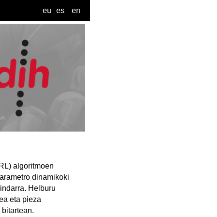
eu
es
en
RL) algoritmoen
parametro dinamikoki
indarra. Helburu
ea eta pieza
bitartean.