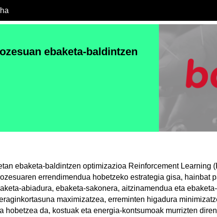
cha
ozesuan ebaketa-baldintzen
tan ebaketa-baldintzen optimizazioa Reinforcement Learning (
rozesuaren errendimendua hobetzeko estrategia gisa, hainbat 
baketa-abiadura, ebaketa-sakonera, aitzinamendua eta ebaketa-
eraginkortasuna maximizatzea, erreminten higadura minimizatz
a hobetzea da, kostuak eta energia-kontsumoak murrizten diren 