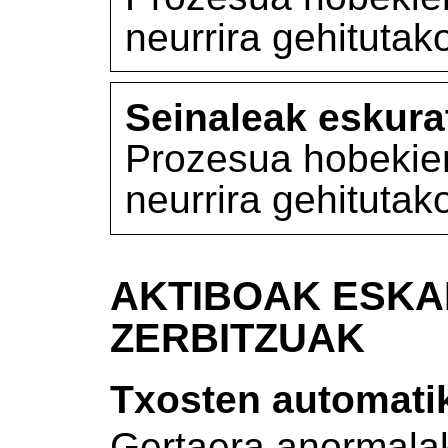
neurrira gehitutak
Seinaleak eskura
Prozesua hobekien
neurrira gehitutak
AKTIBOAK ESKA
ZERBITZUAK
Txosten automati
Gertaera anormalak