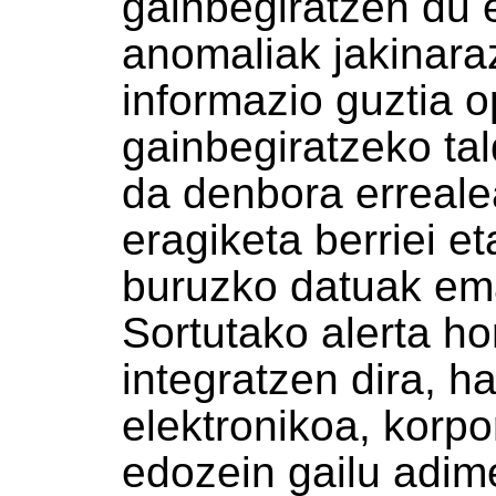
gainbegiratzen du e
anomaliak jakinaraz
informazio guztia 
gainbegiratzeko ta
da denbora erreale
eragiketa berriei e
buruzko datuak ema
Sortutako alerta ho
integratzen dira, h
elektronikoa, korpo
edozein gailu adim