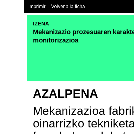
Imprimir
Volver a la ficha
IZENA
Mekanizazio prozesuaren karakte
monitorizazioa
AZALPENA
Mekanizazioa fabri
oinarrizko tekniket