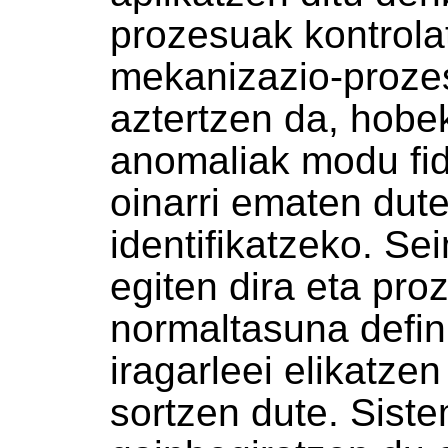
prozesuak kontrola
mekanizazio-proze
aztertzen da, hobek
anomaliak modu fid
oinarri ematen dut
identifikatzeko. Se
egiten dira eta pro
normaltasuna defin
iragarleei elikatze
sortzen dute. Sist