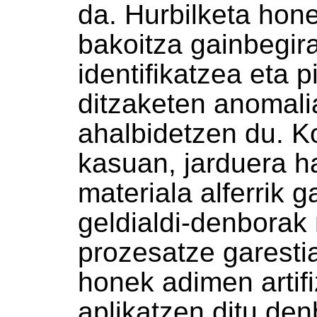
da. Hurbilketa hon
bakoitza gainbegir
identifikatzea eta 
ditzaketen anomali
ahalbidetzen du. K
kasuan, jarduera h
materiala alferrik g
geldialdi-denborak 
prozesatze garestia
honek adimen artif
aplikatzen ditu de