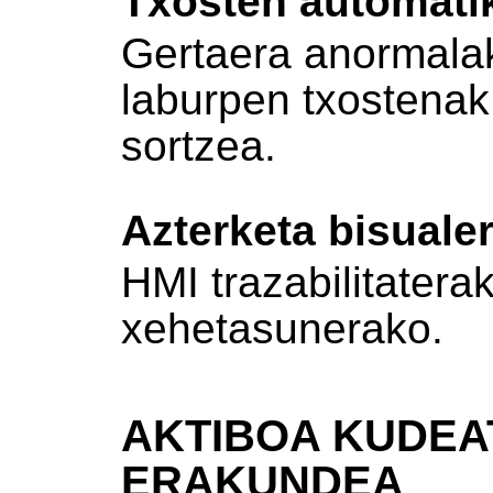
Txosten automati
Gertaera anormalak
laburpen txostena
sortzea.
Azterketa bisuale
HMI trazabilitatera
xehetasunerako.
AKTIBOA KUDEA
ERAKUNDEA