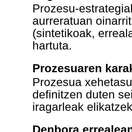
Prozesu-estrategiak
aurreratuan oinarrit
(sintetikoak, erreal
hartuta.
Prozesuaren karak
Prozesua xehetasu
definitzen duten se
iragarleak elikatze
Denbora errealea