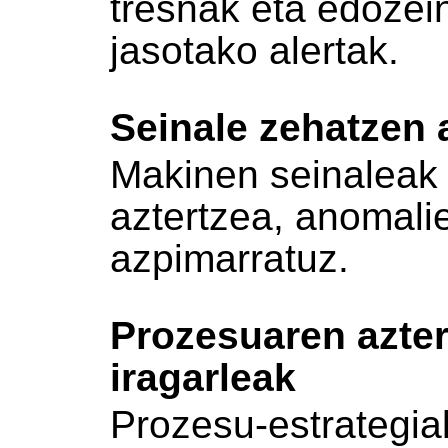
tresnak eta edozei
jasotako alertak.
Seinale zehatzen 
Makinen seinaleak
aztertzea, anomal
azpimarratuz.
Prozesuaren azte
iragarleak
Prozesu-estrategiak