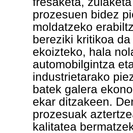
fresaketa, zulaketa
prozesuen bidez p
moldatzeko erabilt
bereziki kritikoa d
ekoizteko, hala nol
automobilgintza et
industrietarako pie
batek galera ekon
ekar ditzakeen. De
prozesuak aztertz
kalitatea bermatzeko