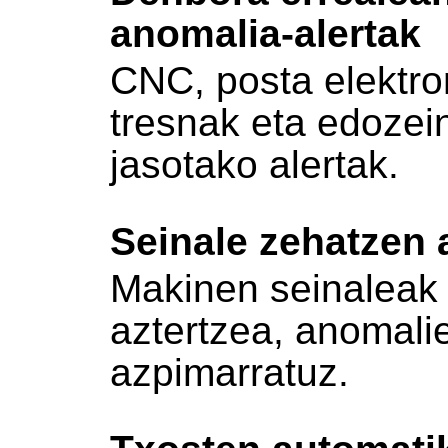
anomalia-alertak
CNC, posta elektro
tresnak eta edozei
jasotako alertak.
Seinale zehatzen 
Makinen seinaleak
aztertzea, anomal
azpimarratuz.