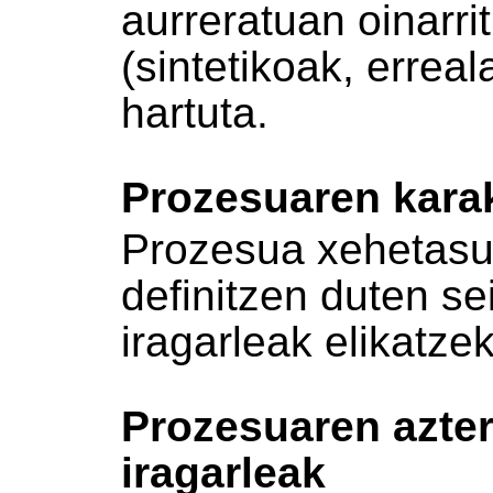
aurreratuan oinarrit
(sintetikoak, erreal
hartuta.
Prozesuaren karak
Prozesua xehetasu
definitzen duten se
iragarleak elikatze
Prozesuaren azte
iragarleak