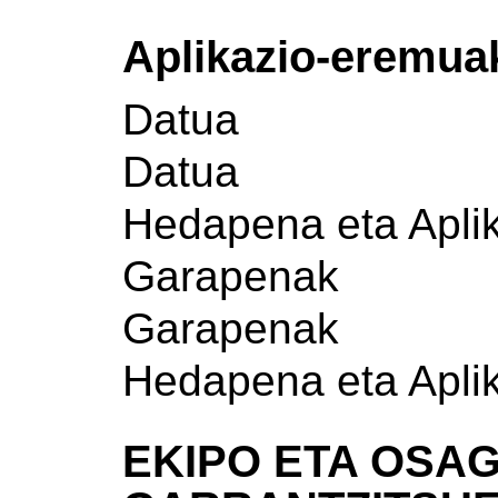
Aplikazio-eremua
Datua
Datua
Hedapena eta Apli
Garapenak
Garapenak
Hedapena eta Apli
EKIPO ETA OSAG