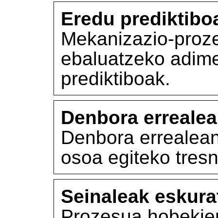
Eredu prediktibo
Mekanizazio-proz
ebaluatzeko adimen
prediktiboak.
Denbora errealea
Denbora errealean
osoa egiteko tresn
Seinaleak eskura
Prozesua hobekien