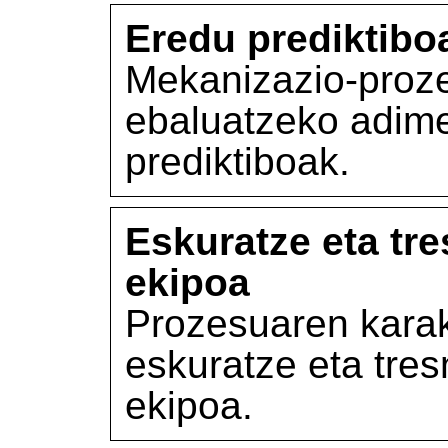
Eredu prediktibo
Mekanizazio-proz
ebaluatzeko adimen
prediktiboak.
Eskuratze eta tre
ekipoa
Prozesuaren karak
eskuratze eta tres
ekipoa.