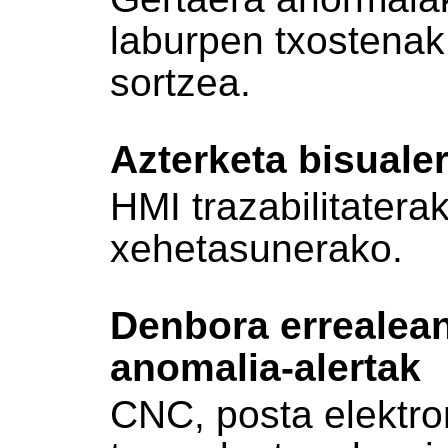
laburpen txostena
sortzea.
Azterketa bisuale
HMI trazabilitatera
xehetasunerako.
Denbora errealea
anomalia-alertak
CNC, posta elektro