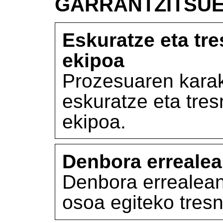
GARRANTZITSU
Eskuratze eta tre
ekipoa
Prozesuaren karak
eskuratze eta tres
ekipoa.
Denbora errealea
Denbora errealean
osoa egiteko tresn